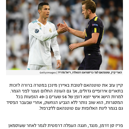
רשיון להקרנה פומבית לבית עסק
הצטרפות לחבילת הערוצים
לוח דרושים – ג'ובנט
תגיות
המגזין
הארי קיין, טוטנהאם לצד כריסטיאנו רונאלדו, ריאל מדריד
|
GettyImages
קיין עזב את טוטנהאם לטובת באיירן מינכן במטרה ברורה לזכות
בתארים אירופיים גדולים, אך גם העונה החלום נעצר לפני הגמר.
למרות הישג אישי יוצא דופן של 56 שערים ב-49 הופעות בכל
המסגרות, הוא שוב נותר ללא הגביע הנחשק, אחרי שבעבר הפסיד
גם בגמר ליגת האלופות עם טוטנהאם לליברפול.
פריז סן ז'רמן, מנגד, חגגה העפלה דרמטית לגמר לאחר שעוסמאן