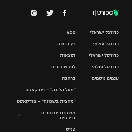
כדורגל ישראלי
VOD
כדורגל עולמי
רץ ברשת
ליגת העל
כדורסל ישראלי
תוצאות
ליגת
ליגה לאומית
האלופות
כדורסל עולמי
לוח שידורים
ליגת ווינר
סל
גביע הטוטו
ענפים נוספים
ברחבה
ליגה
NBA
אירופית
"מעל הליגה" – פודקאסט
ליגה לאומית
ליגיונרים
טניס
יורוליג
ליגה אנגלית
"מחצית בשכונה" – פודקאסט
כדורסל נשים
גביע המדינה
כדוריד
יורוקאפ
ליגה גרמנית
משתתפים וזוכים
בפרסים
מכבי תל
נבחרת
כדורעף
אביב
ישראל
ליגה
טניס
ספרדית