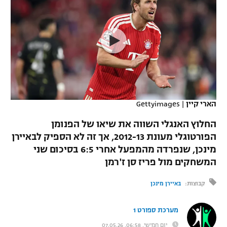
כדורסל נשים
נבחרת ישראל
יורוליג
ליגה ספרדית
טניס
VOD
מכבי תל אביב
מכבי חיפה
יורוקאפ
ליגה איטלקית
כדוריד
הפועל חולון
בית"ר ירושלים
רץ ברשת
ליגה צרפתית
כדורעף
הפועל ירושלים
מכבי תל אביב
ליגה הולנדית
שחייה
תוצאות
הארי קיין
|
Gettyimages
דני אבדיה
הפועל תל אביב
ליגה טורקית
החלוץ האנגלי השווה את שיאו של הפנומן
ג'ודו
הפועל חיפה
הפורטוגלי מעונת 2012-13, אך זה לא הספיק לבאיירן
לוח שידורים
ליגה סינית
מינכן, שנפרדה מהמפעל אחרי 6:5 בסיכום שני
אגרוף
הפועל באר שבע
המשחקים מול פריז סן ז'רמן
ליגה ברזילאית
ברחבה
ספורט אולימפי
מכבי נתניה
קבוצות:
באיירן מינכן
ליגות נוספות
UFC
"מעל הליגה" – פודקאסט
בני יהודה
מערכת ספורט 1
היאבקות WWE
יום חמישי, 06:58, 07.05.26