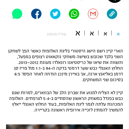
"מחצית בשכונה" – פודקאסט
אופניים
ספורט מוטורי
משתתפים וזוכים בפרסים
א
א
א
א
(גודל טקסט)
כדורמים
תקנון משתתפים וזוכים בפרסים
טניס
הארי קיין רשם הישג היסטורי בליגת האלופות כאשר הפך לשחקן
פוטבול אמריקאי NFL
השני בלבד שכובש בשישה משחקי נוקאאוט רצופים במפעל,
תקנון עבור פעילות אלקטרה
והשווה את שיאו של כריסטיאנו רונאלדו מעונת 2012–2013.
גיימינג E-Sports
בייסבול MLB
החלוץ האנגלי כבש שער דרמטי בדקה ה-94 ב-1:1 מול פריז סן
תקנון עבור פעילות ספורט 1 – "מרלן"
ז'רמן באליאנץ ארנה, אך באיירן מינכן הודחה לאחר הפסד 6:5
בסיכום שני המשחקים.
ספורט אתגרי ואקסטרים
תנאי שימוש
קיין לא הצליח למנוע את שברון הלב של הבווארים, למרות שגם
אומנויות לחימה
כבש בפנדל במשחק הראשון שהסתיים ב-5:4 לצרפתים. האלופה
המכהנת עלתה לגמר ליגת האלופות, בעוד החלוץ האנגלי ייאלץ
מדיניות פרטיות
גיימינג E-Sports
להמשיך להמתין לזכייה אירופית ראשונה בקריירה.
תקנון פעילות ספורט 1