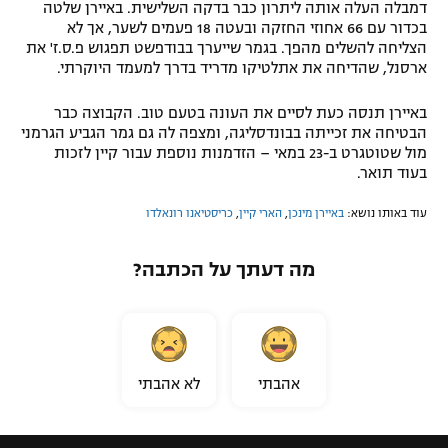
דמבלה העלה אותה ליתרון כבר בדקה השלישית. באיירן שלטה
בכדור עם 66 אחוזי החזקה ובעטה 18 פעמים לשער, אך לא
הצליחה להשלים מהפך. בגמר שייערך בבודפשט תפגוש פ.ס.ז' את
ארסנל, שהדיחה את אתלטיקו מדריד בדרך למעמד היוקרתי.
באיירן תנסה כעת לסיים את העונה בטעם טוב. הקבוצה כבר
הבטיחה את זכייתה בבונדסליגה, ומצפה לה גם גמר הגביע הגרמני
מול שטוטגרט ב-23 במאי – הזדמנות נוספת עבור קיין לזכות
בעוד תואר.
עוד באותו נושא:
באיירן מינכן
,
הארי קיין
,
כריסטיאנו רונאלדו
מה דעתך על הכתבה?
אהבתי
לא אהבתי