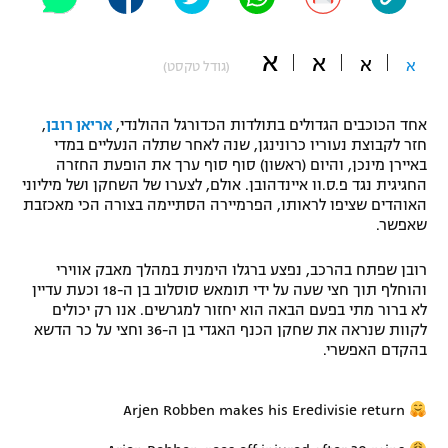
"מחצית בשכונה" – פודקאסט
אופניים
א
א
א
א
(גודל טקסט)
ספורט מוטורי
משתתפים וזוכים בפרסים
אחד הכוכבים הגדולים בתולדות הכדורגל ההולנדי,
אריאן רובן
,
כדורמים
חזר לקבוצת נעוריו כרונינגן, שנה לאחר שתלה הנעליים במדי
תקנון משתתפים וזוכים בפרסים
טניס
באיירן מינכן, והיום (ראשון) סוף סוף ערך את הופעת החזרה
פוטבול אמריקאי NFL
החגיגית נגד פ.ס.וו איינדהובן. אולם, לצערו של השחקן ושל מיליוני
תקנון עבור פעילות אלקטרה
האוהדים שציפו לראותו, הפרמיירה הסתיימה בצורה הכי מאכזבת
שאפשר.
גיימינג E-Sports
בייסבול MLB
תקנון עבור פעילות ספורט 1 – "מרלן"
רובן שפתח בהרכב, נפצע ברגלו הימנית במהלך מאבק אווירי
ספורט אתגרי ואקסטרים
והוחלף תוך חצי שעה על ידי תומאש סוסלוב בן ה-18 וכעת עדיין
תנאי שימוש
לא ברור מתי בפעם הבאה הוא יחזור למגרשים. אנו רק יכולים
אומנויות לחימה
לקוות שנראה את שחקן הכנף האגדי בן ה-36 וחצי על כר הדשא
בהקדם האפשרי.
מדיניות פרטיות
גיימינג E-Sports
Arjen Robben makes his Eredivisie return
תקנון פעילות ספורט 1