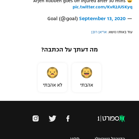
Arjen Robben goes off injured after 30 mins
pic.twitter.com/KvR2JU5Kyq
רשיון להקרנה פומבית לבית עסק
September 13, 2020
— Goal (@goal)
הצטרפות לחבילת הערוצים
עוד באותו נושא:
אריאן רובן
לוח דרושים – ג'ובנט
מה דעתך על הכתבה?
תגיות
המגזין
אהבתי
לא אהבתי
כדורגל ישראלי
VOD