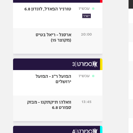
אופניים
עכשיו
טורניר הפאדל, לונדון 6.8
ספורט מוטורי
ישיר
כדורמים
פוטבול אמריקאי NFL
20:00
ארסנל - ריאל בטיס
(מקוצר 15)
בייסבול MLB
ספורט אתגרי
ואקסטרים
אומנויות לחימה
גיימינג E-Sports
עכשיו
הפועל ר"ג - הפועל
ירושלים
13:45
וואלה! תיקתקנו - מבזק
ספורט 6.8