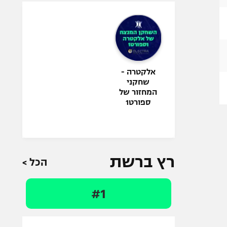
אלקטרה -
שחקני
המחזור של
ספורט1
רץ ברשת
הכל >
#1