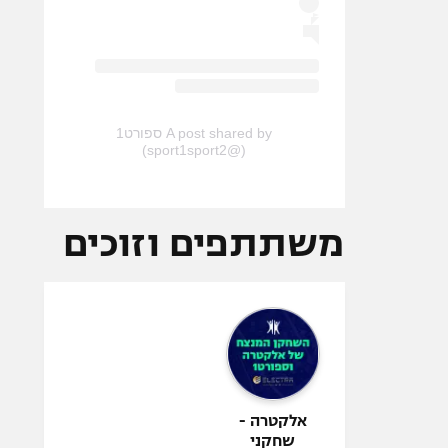
A post shared by ספורט1
(@sport1sport2)
משתתפים וזוכים
אלקטרה -
שחקני