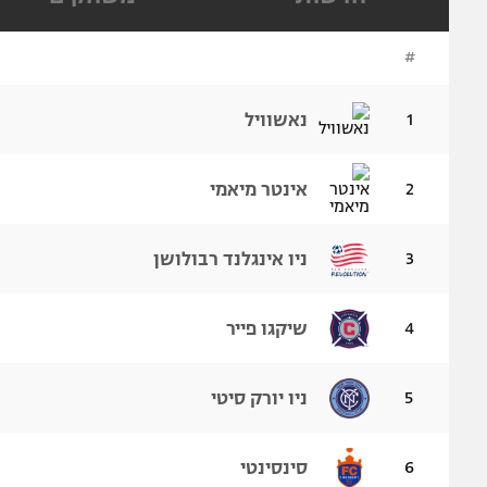
הפועל 
תקנון משתתפים וזוכים בפרסים
הפועל 
#
תקנון עבור פעילות אלקטרה
הפועל 
תקנון עבור פעילות ספורט 1 – "מרלן"
1
נאשוויל
מכבי נ
טניס
בני יהו
גיימינג E-Sports
2
אינטר מיאמי
תנאי שימוש
3
ניו אינגלנד רבולושן
מדיניות פרטיות
תקנון פעילות ספורט 1
4
שיקגו פייר
רשיון להקרנה פומבית לבית עסק
הצטרפות לחבילת הערוצים
5
ניו יורק סיטי
לוח דרושים – ג'ובנט
תגיות
6
סינסינטי
המגזין