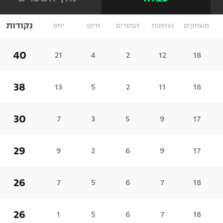
תל אביב
ליגה סינית
חיפה
ליגה ברזילאית
נקודות
משחקים
נצחונות
הפסדים
תיקו
יחס
באר שבע
ליגות נוספות
40
21
4
2
12
18
תניה
דה
38
13
5
2
11
18
30
7
3
5
9
17
29
9
2
6
9
17
26
7
5
6
7
18
26
1
5
6
7
18