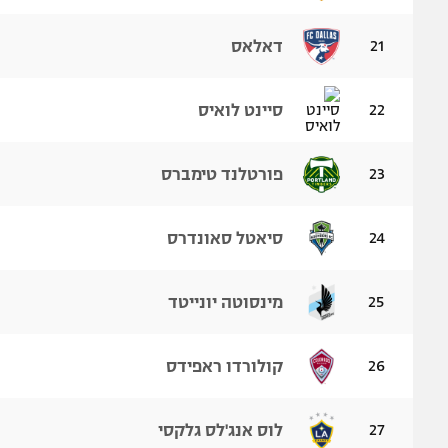
21
דאלאס
22
סיינט לואיס
23
פורטלנד טימברס
24
סיאטל סאונדרס
25
מינסוטה יונייטד
26
קולורדו ראפידס
27
לוס אנג'לס גלקסי