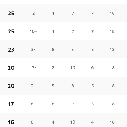
25
2
4
7
7
18
25
-10
4
7
7
18
23
-3
8
5
5
18
20
-17
2
10
6
18
20
-2
5
8
5
18
17
-8
8
7
3
18
16
-8
4
10
4
18