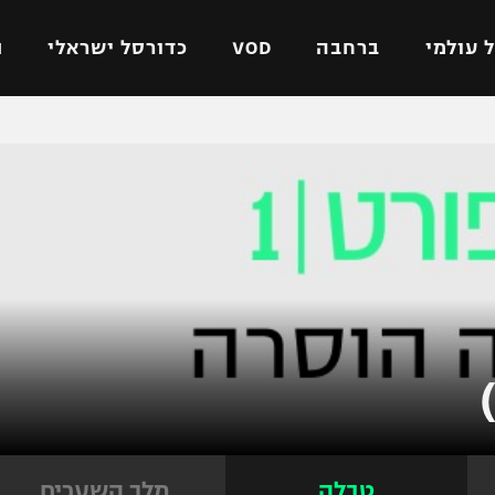
 עולמי
ברחבה
VOD
כדורסל ישראלי
ת
ל ישראלי
כדורגל עולמי
כדורסל ישראלי
על
ליגת האלופות
ליגת ווינר סל
אומית
ליגה אירופית
ליגה לאומית
וטו
ליגה אנגלית
כדורסל נשים
ים
ליגה גרמנית
מכבי תל אביב
מדינה
ליגה ספרדית
הפועל חולון
ישראל
ליגה איטלקית
הפועל ירושלים
יפה
ליגה צרפתית
דני אבדיה
רושלים
ליגה הולנדית
ל אביב
ליגה טורקית
טבלה
מלך השערים