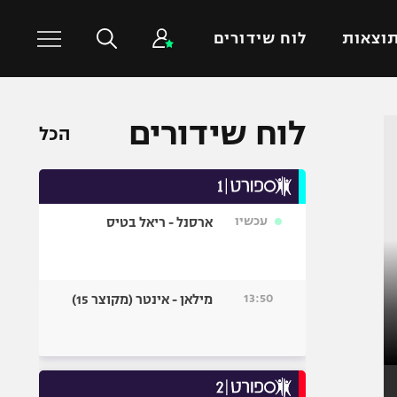
וצאות
לוח שידורים
לוח שידורים
כדורסל עולמי
ענפים נוספים
הכל
NBA
טניס
יורוליג
כדוריד
יורוקאפ
כדורעף
עכשיו
ארסנל - ריאל בטיס
שחייה
ג'ודו
13:50
מילאן - אינטר (מקוצר 15)
אגרוף
ספורט אולימפי
UFC
היאבקות WWE