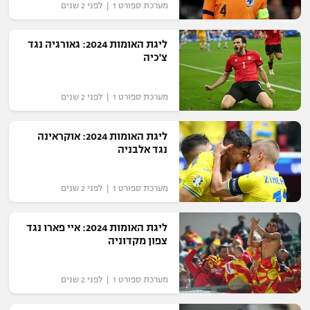
מערכת ספורט 1 | לפני 2 שנים
"מחצית בשכונה" – פודקאסט
אופניים
ליגת האומות 2024: גאורגיה נגד
צ'כיה
ספורט מוטורי
משתתפים וזוכים בפרסים
כדורמים
מערכת ספורט 1 | לפני 2 שנים
תקנון משתתפים וזוכים בפרסים
טניס
פוטבול אמריקאי NFL
ליגת האומות 2024: אוקראינה
תקנון עבור פעילות אלקטרה
נגד אלבניה
גיימינג E-Sports
בייסבול MLB
תקנון עבור פעילות ספורט 1 – "מרלן"
מערכת ספורט 1 | לפני 2 שנים
ספורט אתגרי ואקסטרים
תנאי שימוש
ליגת האומות 2024: איי פארו נגד
אומנויות לחימה
צפון מקדוניה
מדיניות פרטיות
גיימינג E-Sports
מערכת ספורט 1 | לפני 2 שנים
תקנון פעילות ספורט 1