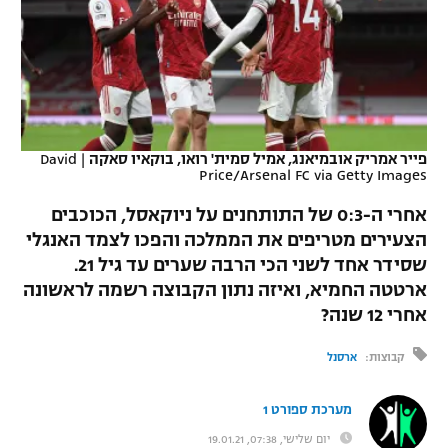
כדורסל נשים
נבחרת ישראל
יורוליג
ליגה ספרדית
טניס
VOD
מכבי תל אביב
מכבי חיפה
יורוקאפ
ליגה איטלקית
כדוריד
הפועל חולון
בית"ר ירושלים
רץ ברשת
ליגה צרפתית
כדורעף
פייר אמריק אובמיאנג, אמיל סמית' רואו, בוקאיו סאקה
|
David
הפועל ירושלים
מכבי תל אביב
Price/Arsenal FC via Getty Images
ליגה הולנדית
שחייה
תוצאות
דני אבדיה
אחרי ה-0:3 של התותחנים על ניוקאסל, הכוכבים
הפועל תל אביב
ליגה טורקית
הצעירים מטריפים את הממלכה והפכו לצמד האנגלי
ג'ודו
שסידר אחד לשני הכי הרבה שערים עד גיל 21.
הפועל חיפה
לוח שידורים
ליגה סינית
ארטטה החמיא, ואיזה נתון הקבוצה רשמה לראשונה
אגרוף
אחרי 12 שנה?
הפועל באר שבע
ליגה ברזילאית
ברחבה
ספורט אולימפי
קבוצות:
ארסנל
מכבי נתניה
ליגות נוספות
UFC
"מעל הליגה" – פודקאסט
בני יהודה
מערכת ספורט 1
היאבקות WWE
יום שלישי, 07:38, 19.01.21