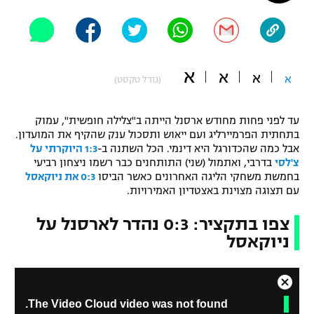
"מחצית בשכונה" – פודקאסט
אופניים
ספורט מוטורי
משתתפים וזוכים בפרסים
א
א
א
א
(גודל טקסט)
כדורמים
תקנון משתתפים וזוכים בפרסים
טניס
עד לפני פחות מחודש ארסנל הייתה ב"צלילה חופשית", עמוק
פוטבול אמריקאי NFL
בתחתית הפרמיירליג ועם ייאוש ותסכול ענק שהקיף את המועדון.
תקנון עבור פעילות אלקטרה
אבל כמה שהכדורגל היא דינמי. הכל השתנה ב-
1:3 היוקרתי על
גיימינג E-Sports
צ'לסי
בדרבי, ואתמול (שני) התותחנים כבר רשמו ניצחון רביעי
בייסבול MLB
תקנון עבור פעילות ספורט 1 – "מרלן"
בחמשת משחקי הליגה האחרונים כאשר הביסו
0:3 את ניוקאסל
עם תצוגה מצוינת באצטדיון האמירויות.
ספורט אתגרי ואקסטרים
תנאי שימוש
צפו בתקציר: 0:3 נהדר לארסנל על
אומנויות לחימה
ניוקאסל
מדיניות פרטיות
גיימינג E-Sports
C
T
תקנון פעילות ספורט 1
The Video Cloud video was not found.
l
h