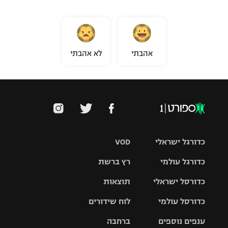
אהבתי
לא אהבתי
כדורגל ישראלי
VOD
כדורגל עולמי
רץ ברשת
ליגת העל
כדורסל ישראלי
תוצאות
ליגת
ליגה לאומית
האלופות
כדורסל עולמי
לוח שידורים
ליגת ווינר
סל
גביע הטוטו
ענפים נוספים
ברחבה
ליגה