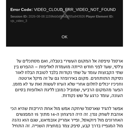
o
i
רשיון להקרנה פומבית לבית עסק
s
s
Error Code:
VIDEO_CLOUD_ERR_VIDEO_NOT_FOUND
i
e
Session ID:
2026-08-08:1159feb0d8f4a3955a943926
Player Element ID:
s
M
הצטרפות לחבילת הערוצים
vjs_video_3
a
o
m
d
לוח דרושים – ג'ובנט
OK
o
a
d
l
a
תגיות
D
l
i
w
ארסנל טיפסה אל המקום העשירי בטבלה, ואם מסתכלים על
המגזין
a
i
צ'לסי, שעד לפני חודש הייתה מועמדת לאליפות – ההפרש בין
l
n
שתי הקבוצות עומד על שתי נקודות בלבד לטובת הבלוז לאור
o
d
נסיקת התותחנים. מקום באירופה? גם על זה מיקל ארטטה
g
o
וחניכיו יכולים לחלום אחרי שלא העיזו לעשות זאת עד לא מזמן.
w
הפער מהמקום הרביעי, שמוביל כמובן לליגת האלופות בסיום
.
העונה, עומד כרגע על שש נקודות.
אפשר להגיד שארסנל שיחקה אמש מול אחת היריבות שהיא הכי
אוהבת לשחק נגדן. זה היה הניצחון ה-14 מתוך 15 המפגשים
האחרונים מול ניוקאסל, ופייר אמריק אובמיאנג, שגם הוא נהנה
מול המגפייז בדרך קבע, סיפק צמד במחצית השנייה. זה התחיל