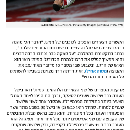
פייר אמריק אובמיאנג
|
CATHERINE IVILL/POOL/AFP via Getty Images
הקשרים הצעירים הופכים לכוכבים של ממש. "הדבר הכי מהנה
כרגע בצפייה בארסנל זה צפייה בכישרונות הפורחים שלהם",
נכתב בתקשורת בממלכה. "על סאקה כבר נכתבו הרבה דברים
והוא ממשיך לפלס את דרכו לצמרת הכדורגל. סמית' רואו הוא
האיש של הרגע, ובשבוע שבו מספר 10 מדובר מאוד עזב את
הקבוצה (
מסוט אוזיל)
, זאת הייתה דרך מצוינת בשבילו להשתלט
על העמדה הזו במגרש".
אז קצת מספרים של שני הצעירים הלוהטים. סמית' רואו בישל
העונה כבר שלושה שערים לסאקה, ובכך הם הפכו לצמד האנגלי
הצעיר ביותר בתולדות הפרמיירליג שמסדר אחד לשני שלושה
שערים לפחות. סמית' רואו כבש (2) או בישל (5) בשבע מתך עשר
הופעותיו העונה בכל המסגרות, והוא ניצב בראש טבלת המבשלים
של הקבוצה עם שני אסיסטים יותר מכל אחד אחר. וסאקה? הוא
מעורב כבר ב-11 שערי פרמיירליג בקריירה, ורק שלושה שחקנים