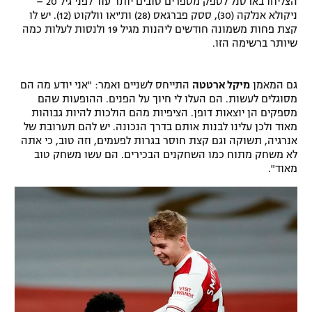
הצליחו בארסנל לספק מספרים טובים יותר עוד לפני גיל 20 –
ניקולא אנלקה (30), ססק פברגאס (28) ות'יאו וולקוט (12). יש לו
קצת פחות משמונה חודשים ליהנות מגיל 19 ולנסות לעלות כמה
שיותר ברשימה הזו.
גם המאמן
מיקל ארטטה
התייחס לשניים ואמר: "אני יודע מה הם
מסוגלים לעשות. הם העלו לי חיוך על הפנים. ההופעות שהם
מספקים הן יוצאות דופן. הציפיות מהם הולכות להיות גבוהות
מאוד ולכן עלינו לבנות אותם בדרך הנכונה. יש להם תערובת של
אנרגיה, תשוקה וגם קצת חוסר בגרות לפעמים, וזה טוב, כי אתה
לא משחק מתוח כמו השחקנים הבכירים. הם עשו משחק טוב
מאוד".