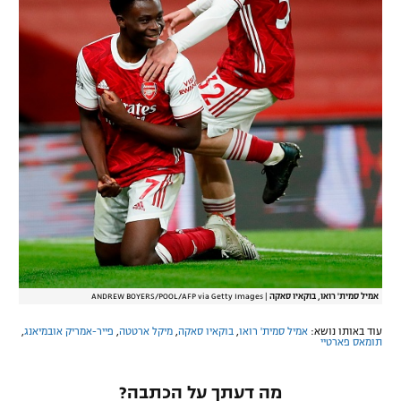
אמיל סמית' רואו, בוקאיו סאקה
|
ANDREW BOYERS/POOL/AFP via Getty Images
עוד באותו נושא:
אמיל סמית' רואו
,
בוקאיו סאקה
,
מיקל ארטטה
,
פייר-אמריק אובמיאנג
,
תומאס פארטיי
מה דעתך על הכתבה?