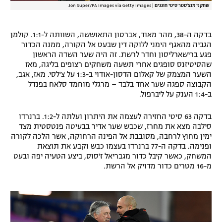
שחקני מנצ'סטר סיטי חוגגים
|
Jon Super/PA Images via Getty Images
בדקה ה-38, מהר מאוד, אברטון התאוששה, השוותה ל-1:1. קולמן
הגביה מהאגף הימני ללוקה דין שבעט אל הקורה, ממנה הכדור
פגע ברישארליסון וחדר לרשת. זה היה שער השדה הראשון
שהסיטיזנס סופגים אחרי תשעה משחקים רצופים בליגה, מאז
השער המצמק של קאלום הדסון-אודוי ב-1:3 על צ'לסי. מאז, אגב,
הקבוצה ספגה שער אחד בלבד – מרגלי מוחמד סלאח בפנדל
ב-1:4 הענק על ליברפול.
בדקה 63 סיטי החזירה לעצמה את היתרון ועלתה ל-1:2. ברנרדו
סילבה מצא את מחרז, שכבש שער אדיר בבעיטה פנטסטית מצד
ימין מחוץ לרחבה, מסובבת אל הפינה הרחוקה, אשר הלכה לקורה
ופנימה. בדקה ה-77 ברנרדו בעצמו כבש וקבע את תוצאת
המשחק, כאשר קיבל כדור מגבריאל ז'סוס, ביצע הטעיה יפה ובעט
מ-16 מטרים כדור מדויק אל הרשת.