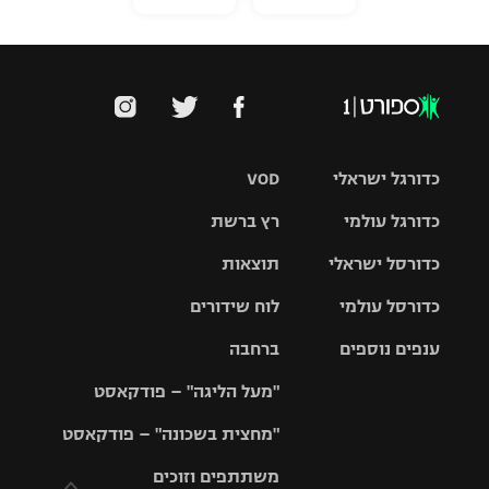
כדורגל ישראלי
VOD
כדורגל עולמי
רץ ברשת
ליגת העל
כדורסל ישראלי
תוצאות
ליגת
ליגה לאומית
האלופות
כדורסל עולמי
לוח שידורים
ליגת ווינר
סל
גביע הטוטו
ענפים נוספים
ברחבה
ליגה
NBA
אירופית
"מעל הליגה" – פודקאסט
ליגה לאומית
ליגיונרים
טניס
יורוליג
ליגה אנגלית
"מחצית בשכונה" – פודקאסט
כדורסל נשים
גביע המדינה
כדוריד
יורוקאפ
ליגה גרמנית
משתתפים וזוכים