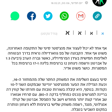
יום חמישי, 00:06, 18.02.21
"מחצית בשכונה" – פודקאסט
אופניים
ספורט מוטורי
משתתפים וזוכים בפרסים
א
א
א
א
(גודל טקסט)
כדורמים
תקנון משתתפים וזוכים בפרסים
טניס
פוטבול אמריקאי NFL
אף אחד לא יכול לעצור את מנצ'סטר סיטי של התקופה האחרונה,
תקנון עבור פעילות אלקטרה
פשוט אף אחד. הקבוצה של פפ גווארדיולה נראית בדרך הבטוחה
גיימינג E-Sports
בייסבול MLB
לאליפות חמישית בעידן הפרמיירליג, כאשר גברה הערב (רביעי) 1:3
תקנון עבור פעילות ספורט 1 – "מרלן"
על אברטון ורשמה ניצחון 12 ברציפות בליגה ו-17 ברציפות בכל
המסגרות. כושר פשוט אדיר.
ספורט אתגרי ואקסטרים
תנאי שימוש
סיטי בעצם השלימה את המשחק החסר שלה מהמחזור ה-16,
אומנויות לחימה
וכעת הגדילה את הפער ממנצ'סטר יונייטד שבמקום השני ל-10
נקודות. בנוסף, היא קיבלה בשורות טובות עם חזרתו של קווין דה
מדיניות פרטיות
גיימינג E-Sports
בריינה למגרשים (נכנס כמחליף בדקה ה-80). עם סרחיו אגוארו
שב אחרי קצת יותר מחודש וישב על הספסל. אברטון של קרלו
אנצ'לוטי, מנגד, רשמה משחק שלישי ברציפות ללא ניצחון ונותרה
תקנון פעילות ספורט 1
במקום השביעי בטבלה.