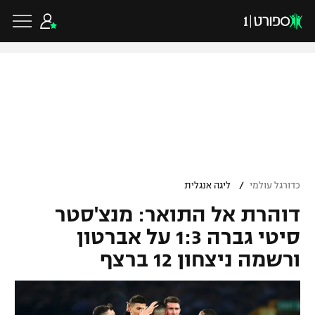
כדורגל ישראלי
ליגת העל
כדורגל עולמי
/
כדורגל עולמי
ליגה אנגלית
ליגה לאומית
דוהרת אל התואר: מנצ'סטר
ליגת האלופות
כדורסל ישראלי
גביע הטוטו
סיטי גברה 1:3 על אברטון
ליגה אירופית
ורשמה ניצחון 12 ברצף
ליגת ווינר סל
ליגיונרים
כדורסל עולמי
ליגה אנגלית
ליגה לאומית
גביע המדינה
NBA
ליגה גרמנית
ענפים נוספים