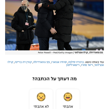
פפ גווארדיולה, קרלו אנצ'לוטי
|
Peter Powell – Pool/Getty Images
עוד באותו נושא:
ברנרדו סילבה
,
סרחיו אגוארו
,
פפ גווארדיולה
,
קווין דה בריינה
,
קרלו
אנצ'לוטי
,
ריאד מחרז
,
רישארליסון
מה דעתך על הכתבה?
אהבתי
לא אהבתי