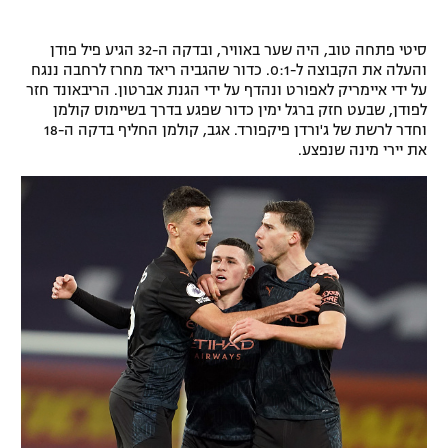
רשיון להקרנה פומבית לבית עסק
סיטי פתחה טוב, היה שער באוויר, ובדקה ה-32 הגיע פיל פודן
והעלה את הקבוצה ל-0:1. כדור שהגביה ריאד מחרז לרחבה ננגח
הצטרפות לחבילת הערוצים
על ידי איימריק לאפורט ונהדף על ידי הגנת אברטון. הריבאונד חזר
לפודן, שבעט חזק ברגל ימין כדור שפגע בדרך בשיימוס קולמן
לוח דרושים – ג'ובנט
וחדר לרשת של ג'ורדן פיקפורד. אגב, קולמן החליף בדקה ה-18
את יירי מינה שנפצע.
תגיות
המגזין