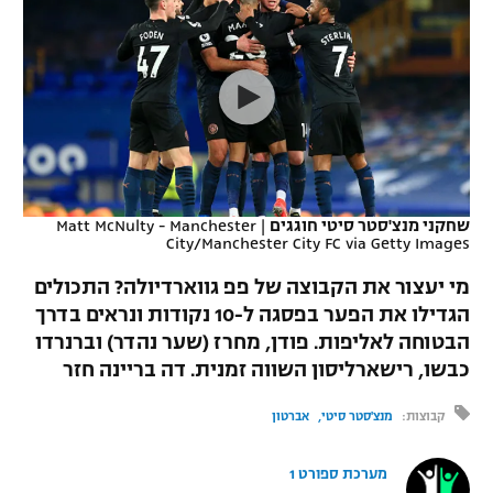
כדורסל נשים
נבחרת ישראל
יורוליג
ליגה ספרדית
טניס
VOD
מכבי תל אביב
מכבי חיפה
יורוקאפ
ליגה איטלקית
כדוריד
הפועל חולון
בית"ר ירושלים
רץ ברשת
ליגה צרפתית
כדורעף
הפועל ירושלים
מכבי תל אביב
ליגה הולנדית
שחייה
תוצאות
שחקני מנצ'סטר סיטי חוגגים
|
Matt McNulty - Manchester
דני אבדיה
הפועל תל אביב
City/Manchester City FC via Getty Images
ליגה טורקית
ג'ודו
מי יעצור את הקבוצה של פפ גווארדיולה? התכולים
הפועל חיפה
לוח שידורים
הגדילו את הפער בפסגה ל-10 נקודות ונראים בדרך
ליגה סינית
אגרוף
הבטוחה לאליפות. פודן, מחרז (שער נהדר) וברנרדו
הפועל באר שבע
ליגה ברזילאית
כבשו, רישארליסון השווה זמנית. דה בריינה חזר
ברחבה
ספורט אולימפי
מכבי נתניה
קבוצות:
מנצ'סטר סיטי
אברטון
ליגות נוספות
UFC
"מעל הליגה" – פודקאסט
בני יהודה
מערכת ספורט 1
היאבקות WWE