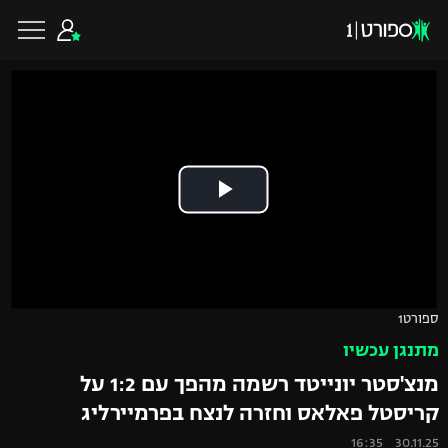
כדורגל ישראלי
ליגת העל
כדורגל עולמי
ליגה לאומית
ליגת האלופות
כדורסל ישראלי
ספורט1
גביע הטוטו
מתנגן עכשיו
ליגה אירופית
ליגת ווינר סל
ליגיונרים
כדורסל עולמי
מנצ'סטר יונייטד רשמה מהפך עם 1:2 על
ליגה אנגלית
קריסטל פאלאס וחזרה לנצח בפרמיירליג
ליגה לאומית
גביע המדינה
NBA
30.11.25 16:35
ליגה גרמנית
ענפים נוספים