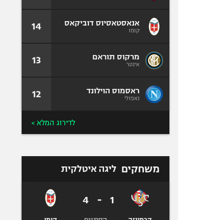
אנאסטאסיוס דוביקאס
14
קומו
מרקוס תוראם
13
אינטר
ראסמוס הוילונד
12
נאפולי
לדירוג המלא >
משחקים
ליגה איטלקית
4
-
1
הסתיים