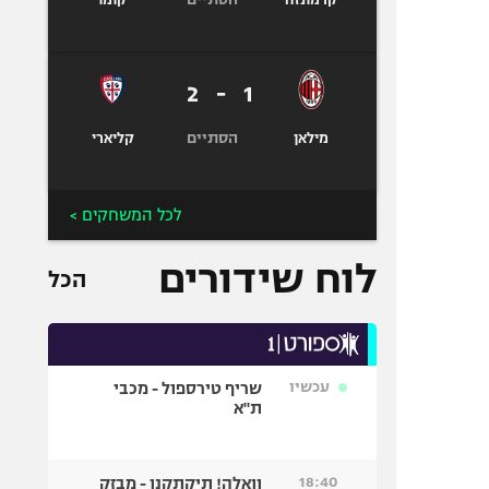
קרמונזה
קומו
2
-
1
הסתיים
מילאן
קליארי
לכל המשחקים >
לוח שידורים
הכל
עכשיו
שריף טירספול - מכבי
ת"א
18:40
וואלה! תיקתקנו - מבזק