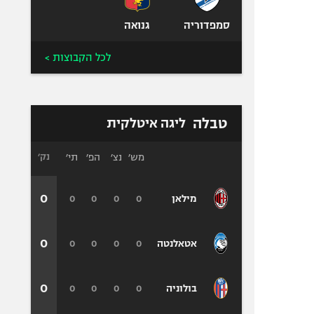
סמפדוריה
גנואה
לכל הקבוצות >
טבלה
ליגה איטלקית
מש׳
נצ׳
הפ׳
תי׳
נק׳
0
0
0
0
0
מילאן
0
0
0
0
0
אטאלנטה
0
0
0
0
0
בולוניה