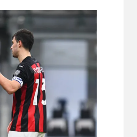
משתתפים וזוכים בפרסים
מכבי ת
הפועל 
תקנון משתתפים וזוכים בפרסים
הפועל 
תקנון עבור פעילות אלקטרה
הפועל 
תקנון עבור פעילות ספורט 1 – "מרלן"
מכבי נ
טניס
בני יהו
גיימינג E-Sports
תנאי שימוש
מדיניות פרטיות
תקנון פעילות ספורט 1
רשיון להקרנה פומבית לבית עסק
הצטרפות לחבילת הערוצים
לוח דרושים – ג'ובנט
תגיות