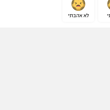
י
לא אהבתי