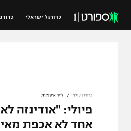
כדורגל ישראלי
כדורגל
VOD
כדורג
רץ ברשת
ליגת ה
ליגה ל
תוצאות
גביע הט
לוח שידורים
ליגיונר
ברחבה
/
גביע ה
כדורגל עולמי
ליגה איטלקית
נבחרת 
פיולי: "אודינזה לא
"מעל הליגה" – פודקאסט
מכבי ח
"מחצית בשכונה" – פודקאסט
אחד לא אכפת מאית
בית"ר י