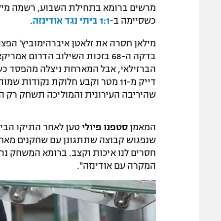
מרשים ברומא בתחילת השבוע, רשמה מיל
כשסיימה ב-
1:1 ביתי נגד אודינזה
.
מילאן חסרה את זלאטן איברהימוביץ' הפצו
בדקה ה-68 בזכות השילוב הדרום אמ
דייק מ-11 מטר וקבע חלוקת נקודות
שהיריבה העירונית והמוליכה תשחק רק הערב במסגרת ה
המאמן
סטפנו פיולי
טען לאחר התיקו הביתי
שנפגוש קבוצה שתתגונן עם שחקנים מאחור
חסרים לנו איכות וקצב. ברומא המשחק נר
המקרה עם אודינזה".