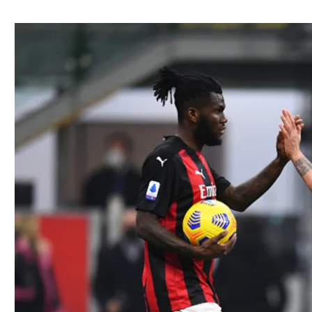
ל אביב
ליגה טורקית
תל אביב
ליגה סינית
חיפה
ליגה ברזילאית
באר שבע
ליגות נוספות
תניה
דה