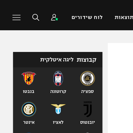
וצאות
לוח שידורים
כדורסל עולמי
ענפים נוספים
קבוצות
ליגה איטלקית
NBA
טניס
יורוליג
כדוריד
יורוקאפ
כדורעף
שחייה
ספציה
קרוטונה
בנבטו
ג'ודו
אגרוף
ספורט אולימפי
יובנטוס
לאציו
אינטר
UFC