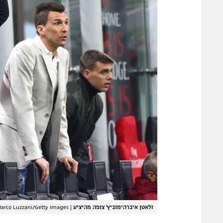
זלאטן איברהימוביץ' צופה מהיציע
|
arco Luzzani/Getty Images