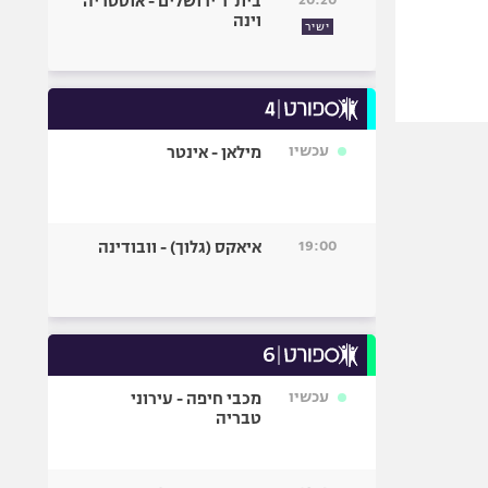
בית"ר ירושלים - אוסטריה
וינה
ישיר
עכשיו
מילאן - אינטר
19:00
איאקס (גלוך) - וובודינה
עכשיו
מכבי חיפה - עירוני
טבריה