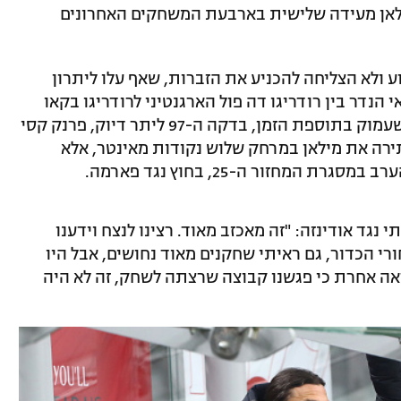
אן מעידה שלישית בארבעת המשחקים האחרונים
ע ולא הצליחה להכניע את הזברות, שאף עלו ליתרון
ריקאי הנדר בין רודריגו דה פול הארגנטיני לרודריגו בקאו
הברזילאי, אבל המארחת ניצלה מהפסד כשעמוק בתוספת הזמן, בדקה ה-97 ליתר דיוק, פרנק קסי
 שמותירה את מילאן במרחק שלוש נקודות מאינטר, אלא
מחזור ה-25, בחוץ נגד פארמה.
 נגד אודינזה: "זה מאכזב מאוד. רצינו לנצח וידענו
י הכדור, גם ראיתי שחקנים מאוד נחושים, אבל היו
אה אחרת כי פגשנו קבוצה שרצתה לשחק, זה לא היה