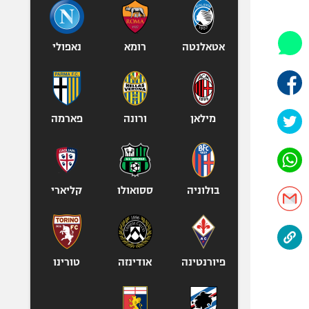
היאבקות WWE
אופניים
ספורט מוטורי
אטאלנטה
רומא
נאפולי
כדורמים
פוטבול אמריקאי NFL
בייסבול MLB
מילאן
ורונה
פארמה
ספורט אתגרי
ואקסטרים
אומנויות לחימה
גיימינג E-Sports
בולוניה
ססואולו
קליארי
פיורנטינה
אודינזה
טורינו