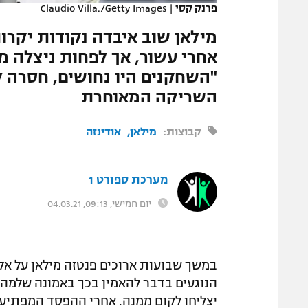
פרנק קסי
|
Claudio Villa./Getty Images
המגזין
מילאן שוב איבדה נקודות יקרו
"השחקנים היו נחושים, חסרה ל
השריקה המאוחרת
קבוצות:
מילאן
אודינזה
מערכת ספורט 1
יום חמישי, 09:13, 04.03.21
במשך שבועות ארוכים פנטזה מילאן על אלי
הנוגעים בדבר להאמין בכך באמונה שלמה, 