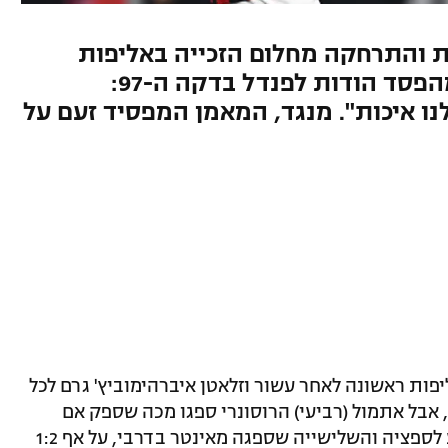
ת והתרחקה מחלום הזכייה באליפות
אחרי עשור, אך לפחות ניצלה מהפסד הודות לפנדל בדקה ה-97:
נו איכות". מנגד, המאמן המפסיד זעם על
פות ראשונה לאחר עשור וזלאטן איברהימוביץ' גרם לכל
אבל אתמול (רביעי) הרוסונרי ספגו מכה שספק אם
יצליחו לקום ממנה. אחרי ההפסד המפתיע לספציה והשלישייה שספגה מאינטר בדרבי, על אף 1:2