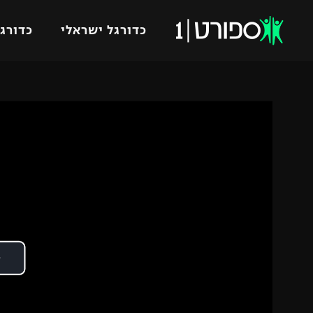
כדורגל ישראלי
כדורגל
VOD
כדורג
רץ ברשת
ליגת ה
ליגה ל
תוצאות
גביע הט
לוח שידורים
ליגיונר
ברחבה
גביע ה
נבחרת 
"מעל הליגה" – פודקאסט
מכבי ח
"מחצית בשכונה" – פודקאסט
בית"ר י
משתתפים וזוכים בפרסים
מכבי ת