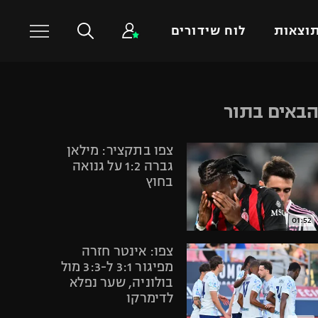
וצאות
לוח שידורים
כדורסל עולמי
ענפים נוספים
באים בתור
NBA
טניס
צפו בתקציר: מילאן
יורוליג
כדוריד
גברה 1:2 על גנואה
יורוקאפ
כדורעף
בחוץ
שחייה
ג'ודו
01:52
אגרוף
צפו: אינטר חזרה
ספורט אולימפי
מפיגור 3:1 ל-3:3 מול
בולוניה, שער נפלא
UFC
לדימרקו
היאבקות WWE