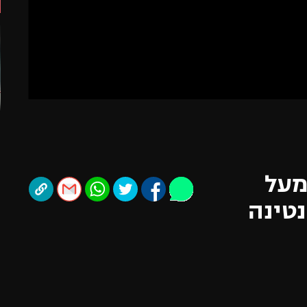
תל אביב
ליגה סינית
חיפה
ליגה ברזילאית
באר שבע
ליגות נוספות
תניה
דה
מעל
על פיורנטינה