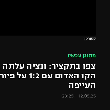
הפועל 
תקנון משתתפים וזוכים בפרסים
הפועל 
תקנון עבור פעילות אלקטרה
הפועל 
תקנון עבור פעילות ספורט 1 – "מרלן"
מכבי נ
טניס
בני יהו
ספורט1
גיימינג E-Sports
תנאי שימוש
מתנגן עכשיו
מדיניות פרטיות
צפו בתקציר: ונציה עלתה 
תקנון פעילות ספורט 1
הקו האדום עם 1:2 
רשיון להקרנה פומבית לבית עסק
העייפה
הצטרפות לחבילת הערוצים
לוח דרושים – ג'ובנט
12.05.25 23:25
תגיות
המגזין