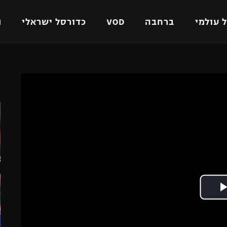
 עולמי
ברחבה
VOD
כדורסל ישראלי
ת
ל ישראלי
כדורגל עולמי
כדורסל ישראלי
ה
על
ליגת האלופות
ליגת ווינר סל
אומית
ליגה אירופית
ליגה לאומית
וטו
ליגה אנגלית
כדורסל נשים
ים
ליגה גרמנית
מכבי תל אביב
מדינה
ליגה ספרדית
הפועל חולון
ישראל
ליגה איטלקית
הפועל ירושלים
יפה
ליגה צרפתית
דני אבדיה
רושלים
ליגה הולנדית
ל אביב
ליגה טורקית