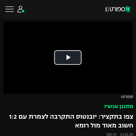
כדורגל ישראלי
ליגת העל
כדורגל עולמי
ליגה לאומית
ליגת האלופות
כדורסל ישראלי
ספורט1
גביע הטוטו
מתנגן עכשיו
ליגה אירופית
ליגת ווינר סל
ליגיונרים
כדורסל עולמי
צפו בתקציר: יובנטוס התקרבה לצמרת עם 1:2
ליגה אנגלית
חשוב מאוד מול רומא
ליגה לאומית
גביע המדינה
NBA
21.12.25 00:31
ליגה גרמנית
ענפים נוספים