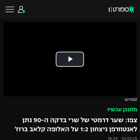
כדורגל ישראלי
ליגת העל
כדורגל עולמי
ליגה לאומית
ליגת האלופות
כדורסל ישראלי
ספורט1
גביע הטוטו
מתנגן עכשיו
ליגה אירופית
ליגת ווינר סל
ליגיונרים
כדורסל עולמי
צפו: שער דרמטי של שרי בדקה ה-90 נתן
ליגה אנגלית
לאנטוורפן ניצחון 1:2 על האלופה קלאב ברוז'
ליגה לאומית
גביע המדינה
NBA
02.02.25 18:29
ליגה גרמנית
ענפים נוספים