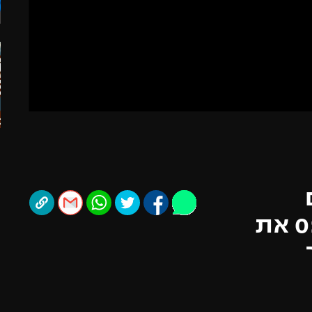
ל אביב
ליגה טורקית
תל אביב
ליגה סינית
חיפה
ליגה ברזילאית
באר שבע
ליגות נוספות
תניה
דה
ם
מהדקה ה-20, אך ניצחה 0:1 את