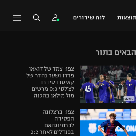
וצאות
לוח שידורים
כדורסל עולמי
ענפים נוספים
באים בתור
NBA
טניס
צפו: צמד של ז'ואאו
יורוליג
כדוריד
פדרו ושער נהדר של
יורוקאפ
כדורעף
קאיסדו סידרו
לצ'לסי 0:3 מרשים
שחייה
מול מילאן בהכנה
ג'ודו
02:15
אגרוף
צפו: ברצלונה
ספורט אולימפי
הפסידה
לברמינגהאם
UFC
בפנדלים לאחר 2:2