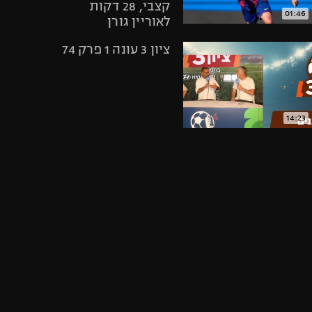
היאבקות WWE
קצבי, 28 דקות
01:46
לאוריין גורן
אופניים
ספורט מוטורי
ציון 3 עונה 1 פרק 74
כדורמים
פוטבול אמריקאי NFL
בייסבול MLB
14:23
ספורט אתגרי
ואקסטרים
מתקפות של צבא
רוסיה בקייב, בירת
אומנויות לחימה
אוקראינה
גיימינג E-Sports
01:18
צפו: ספרד ניצחה
0:2 את גרמניה
וזכתה באליפות
אירופה עד גיל 19
בלי לספוג לאורך