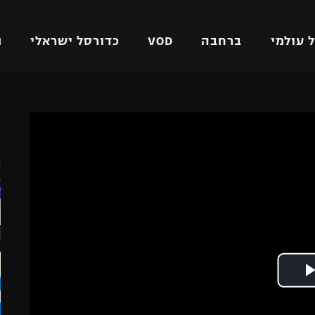
 עולמי
ברחבה
VOD
כדורסל ישראלי
ת
ל ישראלי
כדורגל עולמי
כדורסל ישראלי
ה
על
ליגת האלופות
ליגת ווינר סל
אומית
ליגה אירופית
ליגה לאומית
וטו
ליגה אנגלית
כדורסל נשים
ים
ליגה גרמנית
מכבי תל אביב
מדינה
ליגה ספרדית
הפועל חולון
ישראל
ליגה איטלקית
הפועל ירושלים
יפה
ליגה צרפתית
דני אבדיה
רושלים
ליגה הולנדית