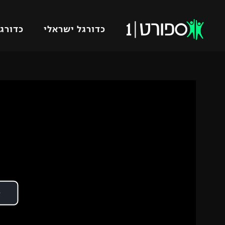
כדורגל ישראלי
כדורגל
VOD
כדורג
רץ ברשת
ליגת ה
ליגה ל
תוצאות
גביע הט
לוח שידורים
ליגיונר
ברחבה
גביע ה
נבחרת 
"מעל הליגה" – פודקאסט
מכבי ח
"מחצית בשכונה" – פודקאסט
בית"ר י