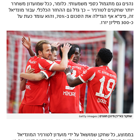
נהנים גם מתגמול כספי משמעותי. כלומר, ככל שמועדון משחרר
רשיון להקרנה פומבית לבית עסק
יותר שחקנים לטורניר – כך גדל גם ההחזר הכלכלי. עבור מונדיאל
זה, פיפ"א אף הגדילה את הסכום ב-70%, והוא עומד כעת על
כ-300 מיליון יורו.
הצטרפות לחבילת הערוצים
לוח דרושים – ג'ובנט
תגיות
המגזין
שחקני באיירן מינכן חוגגים
|
Getty images
בממוצע, כל שחקן שמושאל על ידי מועדון לטורניר המונדיאל