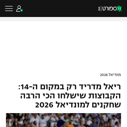
כדורגל ישראלי
ליגת העל
כדורגל עולמי
מונדיאל 2026
ליגה לאומית
ריאל מדריד רק במקום ה-14:
ליגת האלופות
כדורסל ישראלי
גביע הטוטו
הקבוצות שישלחו הכי הרבה
ליגה אירופית
שחקנים למונדיאל 2026
ליגת ווינר סל
ליגיונרים
כדורסל עולמי
ליגה אנגלית
ליגה לאומית
גביע המדינה
NBA
ליגה גרמנית
ענפים נוספים