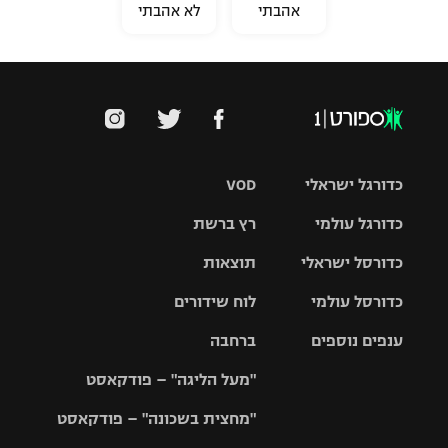
אהבתי
לא אהבתי
כדורגל ישראלי
VOD
כדורגל עולמי
רץ ברשת
ליגת העל
כדורסל ישראלי
תוצאות
ליגת
ליגה לאומית
האלופות
כדורסל עולמי
לוח שידורים
ליגת ווינר
סל
גביע הטוטו
ענפים נוספים
ברחבה
ליגה
NBA
אירופית
"מעל הליגה" – פודקאסט
ליגה לאומית
ליגיונרים
טניס
יורוליג
ליגה אנגלית
"מחצית בשכונה" – פודקאסט
כדורסל נשים
גביע המדינה
כדוריד