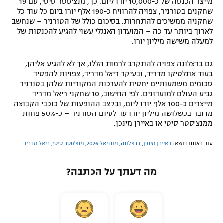
מייצר הכנסה של כ-10,000 יורו ליום. כך, מנצ'סטר סיטי, עם 19
שחקנים בטורניר, צפויה להרוויח כ-190 אלף יורו ביום כל עוד כל
שחקניה ממשיכים להתחרות. בסיכום כולל של הטורניר – שנחשב
לארוך ביותר עד כה – המועדון האנגלי עשוי להגיע להכנסות של
למעלה משישה מיליון יורו.
גם ברצלונה צפויה להתקרב לרמות הללו, אך לא להגיע אליהן,
בעוד אתלטיקו מדריד, ובעיקר ריאל מדריד, צפויות להפסיד
סכומים משמעותיים יחסית להערכות המקוריות שלהן בטורניר
גביע העולם למועדונים. לפי החישוב, 10 שחקני ריאל מדריד
מייצרים כ-100 אלף יורו ליום, ובקצב ההופעות של כוכבי הקבוצה
מדובר בכשלושה מיליון יורו עד לסיום הטורניר – כ-50% פחות
ממנצ'סטר סיטי או באיירן מינכן.
עוד באותו נושא:
באיירן מינכן
,
ברצלונה
,
מונדיאל 2026
,
מנצ'סטר סיטי
,
ריאל מדריד
מה דעתך על הכתבה?