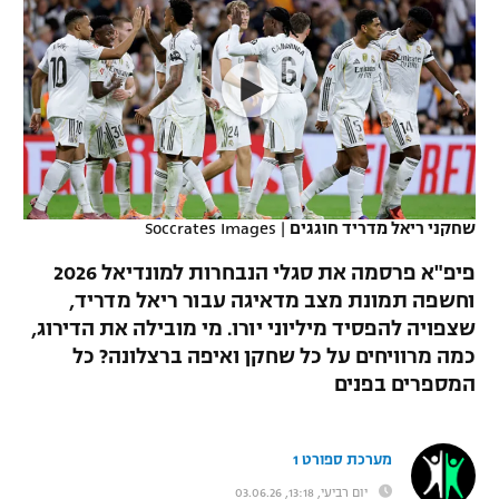
כדורסל נשים
נבחרת ישראל
יורוליג
ליגה ספרדית
טניס
VOD
מכבי תל אביב
מכבי חיפה
יורוקאפ
ליגה איטלקית
כדוריד
הפועל חולון
בית"ר ירושלים
רץ ברשת
ליגה צרפתית
כדורעף
הפועל ירושלים
מכבי תל אביב
ליגה הולנדית
שחייה
תוצאות
שחקני ריאל מדריד חוגגים
|
Soccrates Images
דני אבדיה
הפועל תל אביב
ליגה טורקית
פיפ"א פרסמה את סגלי הנבחרות למונדיאל 2026
ג'ודו
הפועל חיפה
וחשפה תמונת מצב מדאיגה עבור ריאל מדריד,
לוח שידורים
ליגה סינית
שצפויה להפסיד מיליוני יורו. מי מובילה את הדירוג,
אגרוף
הפועל באר שבע
כמה מרוויחים על כל שחקן ואיפה ברצלונה? כל
ליגה ברזילאית
ברחבה
המספרים בפנים
ספורט אולימפי
מכבי נתניה
ליגות נוספות
UFC
"מעל הליגה" – פודקאסט
בני יהודה
מערכת ספורט 1
היאבקות WWE
יום רביעי, 13:18, 03.06.26