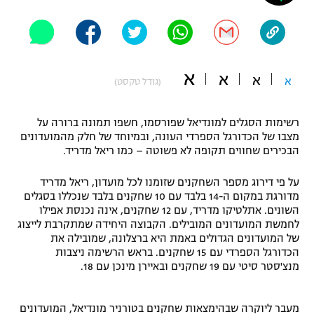
"מחצית בשכונה" – פודקאסט
אופניים
ספורט מוטורי
משתתפים וזוכים בפרסים
א
א
א
א
(גודל טקסט)
כדורמים
תקנון משתתפים וזוכים בפרסים
טניס
רשימות הסגלים למונדיאל שפורסמו, חשפו תמונה ברורה על
פוטבול אמריקאי NFL
מצבו של הכדורגל הספרדי העונה, ובמיוחד של חלק מהמועדונים
תקנון עבור פעילות אלקטרה
הבכירים שחווים תקופה לא פשוטה – כמו ריאל מדריד.
גיימינג E-Sports
בייסבול MLB
תקנון עבור פעילות ספורט 1 – "מרלן"
על פי דירוג מספר השחקנים שזומנו לכל מועדון, ריאל מדריד
מדורגת במקום ה-14 בלבד עם 10 שחקנים בלבד שנכללו בסגלים
ספורט אתגרי ואקסטרים
תנאי שימוש
השונים. אתלטיקו מדריד, עם 12 שחקנים, אינה נכנסת אפילו
לחמשת המועדונים המובילים. הקבוצה היחידה שמתקרבת לייצוג
אומנויות לחימה
של המועדונים הגדולים באמת היא ברצלונה, שמובילה את
הכדורגל הספרדי עם 15 שחקנים. בראש הרשימה ניצבות
מדיניות פרטיות
גיימינג E-Sports
מנצ'סטר סיטי עם 19 שחקנים ובאיירן מינכן עם 18.
תקנון פעילות ספורט 1
מעבר ליוקרה שבהימצאות שחקנים בטורניר מונדיאל, המועדונים