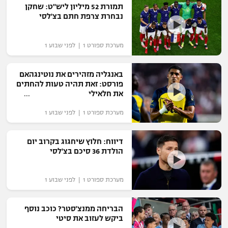
תמורת 52 מיליון ליש"ט: שחקן
רשיון להקרנה פומבית לבית עסק
נבחרת צרפת חתם בצ'לסי
הצטרפות לחבילת הערוצים
מערכת ספורט 1 | לפני שבוע 1
לוח דרושים – ג'ובנט
באנגליה מזהירים את נוטינגהאם
פורסט: זאת תהיה טעות להחתים
תגיות
את חלאילי
המגזין
מערכת ספורט 1 | לפני שבוע 1
דיווח: חלוץ שיחגוג בקרוב יום
הולדת 36 סיכם בצ'לסי
מערכת ספורט 1 | לפני שבוע 1
הבריחה ממנצ'סטר? כוכב נוסף
ביקש לעזוב את סיטי