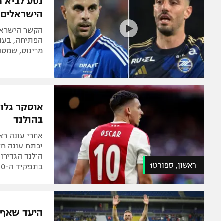
נטע לביא ח
הישראלים ב
הפתיחה, בעוד
מרינוס, שמטה יתרון 1:3 ונכנעה 
אוסקר גלוך
בהולנד
אחרי עונה רא
הולנד הגדירו
ראשון, ספורט1
בתפקיד ה-10 השמאלי, המזכיר את עמדתו בזלצבורג
היעד שאף כ