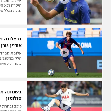
אייל ברקוביץ
חיסרון ולא ה
נפלה בגלל סי
ברצלונה נ
אוריין גורן
אלופת ספרד 
חלק מהסגל בי
שעוד לא שיחק
בשמונה מיל
סולומון
כוכב נבחרת י