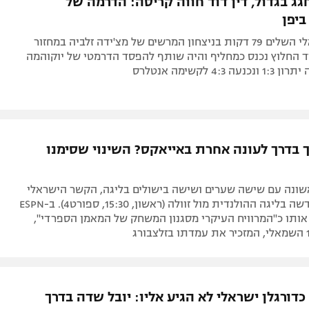
גג בגדול, דין דוד חווה קריסה: הדרמה של
יפן
הקשר הישראלי השלים 79 דקות בניצחון המרשים של מצ'ידה זלביה במחזור
 החלוץ נכנס כמחליף והיה שותף להפסד הדרמטי של יוקוהמה
4:3 לקשימה אנטלרס
 בדרך לעונה אחרת באייאקס? השינוי שסימנו
שונה עם שישה שערים ושישה בישולים בליגה, הקשר הישראלי
יפתח עונה חדשה בליגה ההולנדית מול זוולה (ראשון, 15:30, ספורט4). ב-ESPN
 אותו כ"המרוויח העיקרי מסגנון המשחק של המאמן הספרדי",
דורגלן ישראלי לא הגיע אליו: יובל שדה בדרך