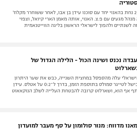
טוריה
הקשר בן ה-26 נחת בהאנוי יחד עם סוכנו עידן בן אבו, לאחר ששוחרר מקלוז'
מנהל מגעים עם פ.צ. האנוי, אותה מאמן הארי קיואל, וצפוי
ה לשנתיים ולהפוך לישראלי הראשון בליגה הווייטנאמית
עבדה נכנס ושינה הכול - הלילה הגדול של
שארלוט
ישראלי עלה מהספסל במחצית השנייה, כבש את שער היתרון
בדקה ה־78 ובישל לטייגר סמולס בתוספת הזמן, בדרך ל־0:2 על אטלס. עידן
ף אף הוא, ושארלוט קרובה להבטחת העלייה לשלב הנוקאאוט
מאנו מדווח: מנור סולומון על סף מעבר למועדון