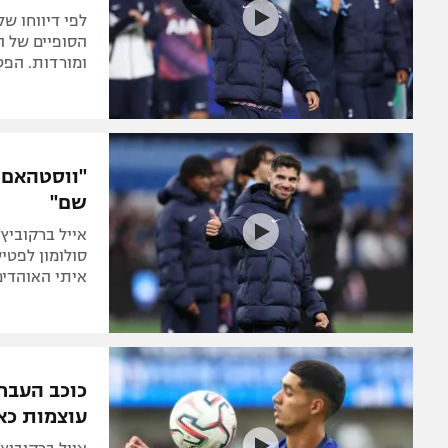
לפי דיווחו ש
הסופיים של ה
ומורדות. הפט
"ווסטהאם 
שם"
אייל ברקוביץ
סולומון לפטי
איתי האוהדים 
כוכב העבר 
עוצמות כא