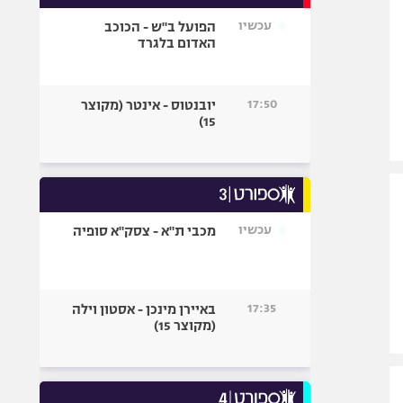
אופניים
עכשיו
הפועל ב"ש - הכוכב
האדום בלגרד
ספורט מוטורי
כדורמים
פוטבול אמריקאי NFL
17:50
יובנטוס - אינטר (מקוצר
15)
בייסבול MLB
ספורט אתגרי
ואקסטרים
אומנויות לחימה
גיימינג E-Sports
עכשיו
מכבי ת"א - צסק"א סופיה
17:35
באיירן מינכן - אסטון וילה
(מקוצר 15)