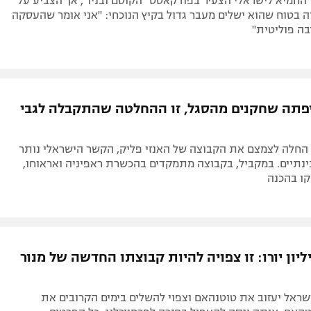
' החמיא לישראלי הצעיר בפודקאסט "הקוסם ובניו", אך הצביע על
יה בטוח שהוא ישלים מעבר גדול בקיץ הנוכחי: "אני אומר שהעסקה
בה פוליטית"
יפתה שחקנים מהסגל, זו ההחלטה שהתקבלה לגבי
החלה לצמצם את הקבוצה של האנזי פליק, הקשר הישראלי נותר
נתיים. במקביל, בקבוצה מתמקדים בהכשרת ראפיניה ואראוחו,
ו בהכנה
יון יורו: זו צפויה להיות קבוצתו החדשה של מנור
שראל יעזוב את טוטנהאם וצפוי להשלים בימים הקרובים את