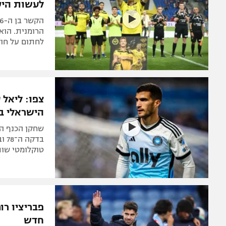
לעשות היס
הרומנית. הוא 
לחתום על חוז
צפו: ליאל 
הישראלי ב
שחקן הכנף ה
טוקלומטי שות
פבריציו רו
חדש