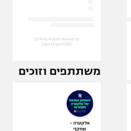
A post shared by ספורט1
(@sport1sport2)
משתתפים וזוכים
אלקטרה -
שחקני