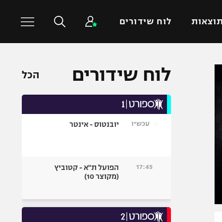
וצאות
לוח שידורים
לוח שידורים
כדורסל עולמי
ענפים נוספים
הכל
NBA
טניס
יורוליג
כדוריד
יורוקאפ
כדורעף
עכשיו
יובנטוס - אינטר
שחייה
ג'ודו
17:45
הפועל ת"א - קטוביץ
אגרוף
(מקוצר 10)
ספורט אולימפי
UFC
היאבקות WWE