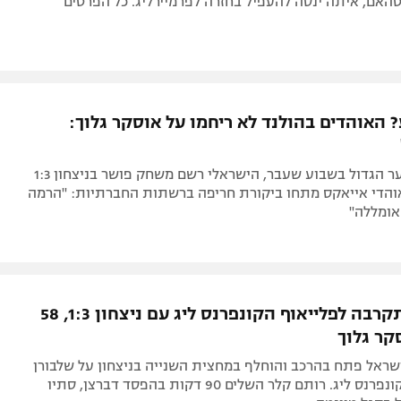
האם, איתה ינסה להעפיל בחזרה לפרמיירליג. כל הפרטים
 האוהדים בהולנד לא ריחמו על אוסקר גלוך:
אחרי השלושער הגדול בשבוע שעבר, הישראלי רשם משחק פושר בניצחון 1:3
אוהדי אייאקס מתחו ביקורת חריפה ברשתות החברתיות: "הרמה
אומללה"
אייאקס התקרבה לפלייאוף הקונפרנס ליג עם ניצחון 1:3, 58
קר גלוך
שראל פתח בהרכב והוחלף במחצית השנייה בניצחון על שלבורן
במוקדמות הקונפרנס ליג. רותם קלר השלים 90 דקות בהפסד דברצן, סתיו