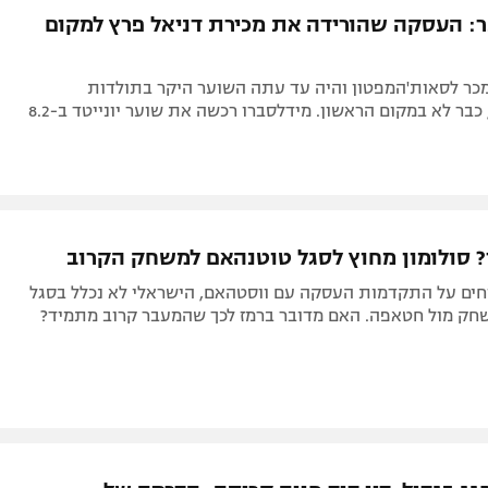
תל אביב
ליגה סינית
: העסקה שהורידה את מכירת דניאל פרץ למקום
חיפה
ליגה ברזילאית
באר שבע
ליגות נוספות
כר לסאות'המפטון והיה עד עתה השוער היקר בתולדות
הצ'מפיונשיפ, כבר לא במקום הראשון. מידלסברו רכשה את שוער יונייטד ב-8.2
תניה
דה
? סולומון מחוץ לסגל טוטנהאם למשחק הקרוב
חים על התקדמות העסקה עם ווסטהאם, הישראלי לא נכלל בסגל
חק מול חטאפה. האם מדובר ברמז לכך שהמעבר קרוב מתמיד?