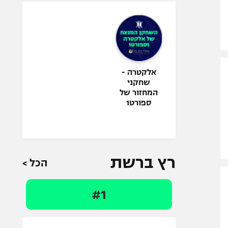
אלקטרה -
שחקני
המחזור של
ספורט1
רץ ברשת
הכל >
#1