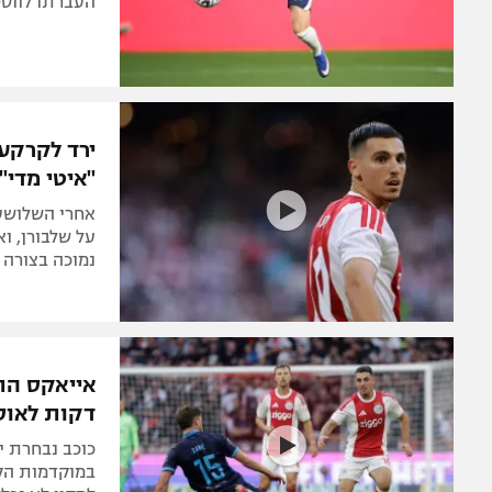
העברתו לווסט
ירד לקרקע?
"איטי מדי"
על שלבורן, ו
נמוכה בצורה 
דקות לאוס
כוכב נבחרת י