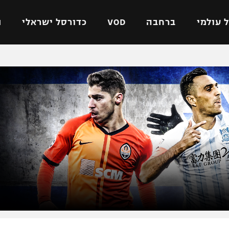
 עולמי
ברחבה
VOD
כדורסל ישראלי
ת
ל ישראלי
כדורגל עולמי
כדורסל ישראלי
על
ליגת האלופות
ליגת ווינר סל
אומית
ליגה אירופית
ליגה לאומית
וטו
ליגה אנגלית
כדורסל נשים
ים
ליגה גרמנית
מכבי תל אביב
מדינה
ליגה ספרדית
הפועל חולון
ישראל
ליגה איטלקית
הפועל ירושלים
יפה
ליגה צרפתית
דני אבדיה
רושלים
ליגה הולנדית
ל אביב
ליגה טורקית