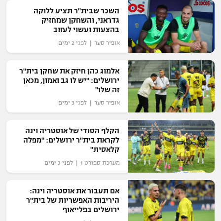
השכר שבית"ר תציע ללוקה
"מחצית בשכונה" – פודקאסט
אופניים
גדראני, והשחקן שמחזיק
בהצעות ועשוי לעזוב
אופיר סער | לפני 2 ימים
ספורט מוטורי
משתתפים וזוכים בפרסים
כדורמים
אלמוג כהן חיזק את שחקן בית"ר
תקנון משתתפים וזוכים בפרסים
טניס
ירושלים: "יש לו גב ואמון, מכאן
זה שלו"
פוטבול אמריקאי NFL
תקנון עבור פעילות אלקטרה
אופיר סער | לפני 3 ימים
גיימינג E-Sports
בייסבול MLB
תקנון עבור פעילות ספורט 1 – "מרלן"
הקלף הסודי של אוסטריה וינה
ספורט אתגרי ואקסטרים
לקראת בית"ר ירושלים: "מפלה
תנאי שימוש
קלאסית"
אומנויות לחימה
מערכת ספורט 1 | לפני 3 ימים
מדיניות פרטיות
גיימינג E-Sports
אם תעבור את אוסטריה וינה:
היריבות האפשריות של בית"ר
ירושלים בפלייאוף
תקנון פעילות ספורט 1