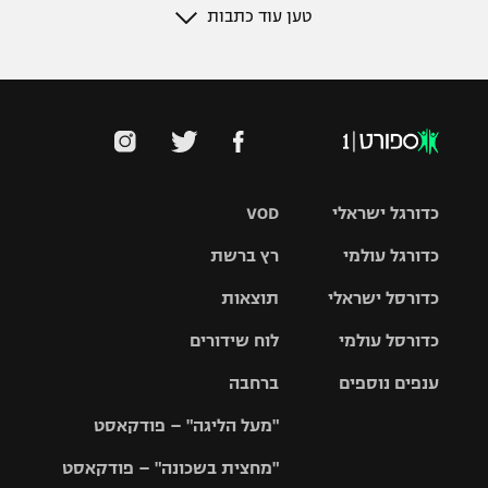
טען עוד כתבות
כדורגל ישראלי
VOD
כדורגל עולמי
רץ ברשת
ליגת העל
כדורסל ישראלי
תוצאות
ליגת
ליגה לאומית
האלופות
כדורסל עולמי
לוח שידורים
ליגת ווינר
סל
גביע הטוטו
ענפים נוספים
ברחבה
ליגה
NBA
אירופית
"מעל הליגה" – פודקאסט
ליגה לאומית
ליגיונרים
טניס
יורוליג
ליגה אנגלית
"מחצית בשכונה" – פודקאסט
כדורסל נשים
גביע המדינה