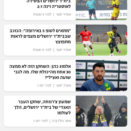
בית"ר ירושלים הפסידה
כדורסל נשים
לאוסטריה וינה 2:1
נבחרת ישראל
יורוליג
ליגה ספרדית
אופיר סער | לפני 3 שעות
טניס
VOD
מכבי תל אביב
מכבי חיפה
יורוקאפ
ליגה איטלקית
כדוריד
"מתאים לטופ 5 באירופה": הכוכב
הפועל חולון
בית"ר ירושלים
שבבית"ר ירושלים מצפים לראות
רץ ברשת
ליגה צרפתית
מתפוצץ
כדורעף
הפועל ירושלים
מכבי תל אביב
אופיר סער | לפני 9 שעות
ליגה הולנדית
שחייה
תוצאות
דני אבדיה
הפועל תל אביב
אלמוג כהן: השחקן הזה לא ממצה
ליגה טורקית
30 אחוז מהיכולת שלו. מה לגבי
ג'ודו
שועה ואצילי?
הפועל חיפה
לוח שידורים
ליגה סינית
אופיר סער | לפני יום 1
אגרוף
הפועל באר שבע
ליגה ברזילאית
ברחבה
ספורט אולימפי
שמעון צ'רנוחה, שחקן העבר
מכבי נתניה
האגדי של בית"ר ירושלים, הלך
ליגות נוספות
לעולמו
UFC
"מעל הליגה" – פודקאסט
בני יהודה
אשר גולדברג | לפני יום 1
היאבקות WWE