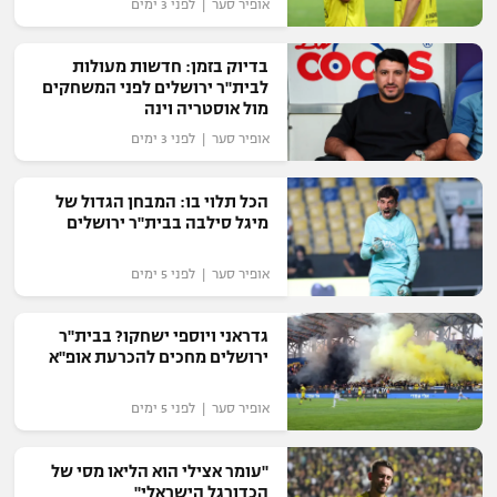
אופיר סער | לפני 3 ימים
רשיון להקרנה פומבית לבית עסק
בדיוק בזמן: חדשות מעולות
הצטרפות לחבילת הערוצים
לבית"ר ירושלים לפני המשחקים
מול אוסטריה וינה
לוח דרושים – ג'ובנט
אופיר סער | לפני 3 ימים
תגיות
הכל תלוי בו: המבחן הגדול של
מיגל סילבה בבית"ר ירושלים
המגזין
אופיר סער | לפני 5 ימים
גדראני ויוספי ישחקו? בבית"ר
ירושלים מחכים להכרעת אופ"א
אופיר סער | לפני 5 ימים
"עומר אצילי הוא הליאו מסי של
הכדורגל הישראלי"