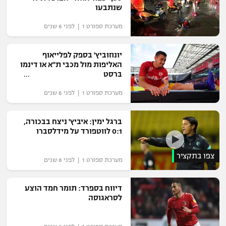
שנתבעו
מערכת ספורט 1 | לפני 6 שנים
יונוזוביץ' בספק לפלייאוף
האליפות מול מכבי ת"א או דינמו
ברסט
מערכת ספורט 1 | לפני 6 שנים
ברגל ימין: איביץ' ניצח בבכורה,
0:1 לווטפורד על מידלסברו
צפו בתקציר
מערכת ספורט 1 | לפני 6 שנים
דיווח בספרד: תומר חמד הוצע
לסראגוסה