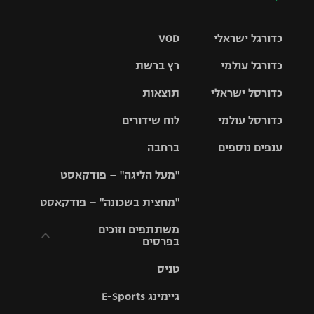
כדורגל ישראלי
VOD
כדורגל עולמי
רץ ברשת
ליגת העל
כדורסל ישראלי
תוצאות
ליגת
ליגה לאומית
האלופות
כדורסל עולמי
לוח שידורים
ליגת ווינר
סל
גביע הטוטו
ענפים נוספים
ברחבה
ליגה
NBA
אירופית
"מעל הליגה" – פודקאסט
ליגה לאומית
ליגיונרים
טניס
יורוליג
ליגה אנגלית
"מחצית בשכונה" – פודקאסט
כדורסל נשים
גביע המדינה
כדוריד
יורוקאפ
ליגה גרמנית
משתתפים וזוכים
בפרסים
מכבי תל
נבחרת
כדורעף
אביב
ישראל
ליגה
טניס
ספרדית
תקנון משתתפים
שחייה
הפועל חולון
מכבי חיפה
וזוכים בפרסים
גיימינג E-Sports
ליגה