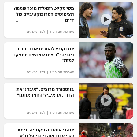
רשיון להקרנה פומבית לבית עסק
מסי מקיא, רונאלדו מוכר שמפו:
הציטוטים הפרובוקטיביים של
דייגו
הצטרפות לחבילת הערוצים
מערכת ספורט 1 | לפני 6 שנים
לוח דרושים – ג'ובנט
אוגו קורא להחרים את נבחרת
תגיות
ניגריה: "רוצים שאנשים יפסיקו
למות"
המגזין
מערכת ספורט 1 | לפני 6 שנים
בווטפורד מרוצים: "איבדנו את
הדרך, אך איביץ' החזיר אותנו"
מערכת ספורט 1 | לפני 6 שנים
אוהדי אומוניה ניקוסיה יגייסו
כסף עבור אוהדי הפועל ת"א