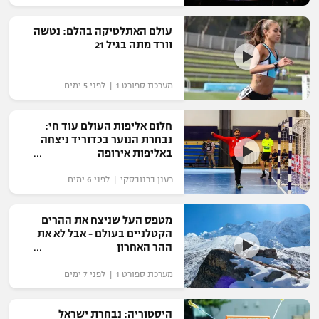
רשיון להקרנה פומבית לבית עסק
עולם האתלטיקה בהלם: נטשה
וורד מתה בגיל 21
הצטרפות לחבילת הערוצים
לוח דרושים – ג'ובנט
מערכת ספורט 1 | לפני 5 ימים
תגיות
חלום אליפות העולם עוד חי:
נבחרת הנוער בכדוריד ניצחה
באליפות אירופה
המגזין
רענן ברנובסקי | לפני 6 ימים
מטפס העל שניצח את ההרים
הקטלניים בעולם - אבל לא את
ההר האחרון
מערכת ספורט 1 | לפני 7 ימים
היסטוריה: נבחרת ישראל