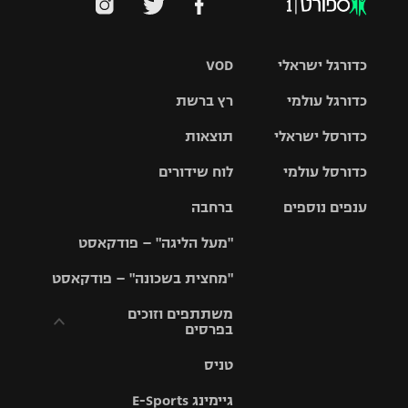
כדורגל ישראלי
VOD
כדורגל עולמי
רץ ברשת
ליגת העל
כדורסל ישראלי
תוצאות
ליגת
ליגה לאומית
האלופות
כדורסל עולמי
לוח שידורים
ליגת ווינר
סל
גביע הטוטו
ענפים נוספים
ברחבה
ליגה
NBA
אירופית
"מעל הליגה" – פודקאסט
ליגה לאומית
ליגיונרים
טניס
יורוליג
ליגה אנגלית
"מחצית בשכונה" – פודקאסט
כדורסל נשים
גביע המדינה
כדוריד
יורוקאפ
ליגה גרמנית
משתתפים וזוכים
בפרסים
מכבי תל
נבחרת
כדורעף
אביב
ישראל
ליגה
טניס
ספרדית
תקנון משתתפים
שחייה
הפועל חולון
מכבי חיפה
וזוכים בפרסים
גיימינג E-Sports