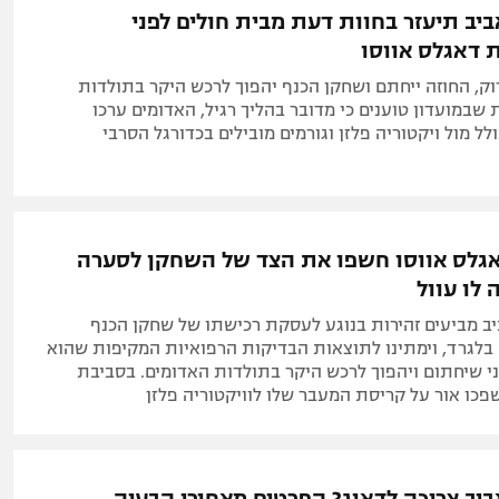
יב תיעזר בחוות דעת מבית חולים לפני
דאגלס אווסו
רוק, החוזה ייחתם ושחקן הכנף יהפוך לרכש היקר בתולדות
 שבמועדון טוענים כי מדובר בהליך רגיל, האדומים ערכו
לל מול ויקטוריה פלזן וגורמים מובילים בכדורגל הסרבי
דאגלס אווסו חשפו את הצד של השחקן לסערה
 לו עוול
ב מביעים זהירות בנוגע לעסקת רכישתו של שחקן הכנף
בלגרד, וימתינו לתוצאות הבדיקות הרפואיות המקיפות שהוא
ני שיחתום ויהפוך לרכש היקר בתולדות האדומים. בסביבת
פכו אור על קריסת המעבר שלו לוויקטוריה פלזן
יב צריכה לדאוג? הפרטים מאחורי הבעיה