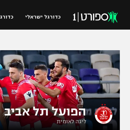
כדורגל ישראלי
כדורגל
VOD
כדורג
רץ ברשת
ליגת ה
ליגה ל
תוצאות
גביע הט
לוח שידורים
ליגיונר
ברחבה
גביע ה
נבחרת 
"מעל הליגה" – פודקאסט
הפועל תל אביב
מכבי ח
"מחצית בשכונה" – פודקאסט
ליגה לאומית
בית"ר י