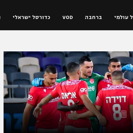
 עולמי
ברחבה
VOD
כדורסל ישראלי
ת
ל ישראלי
כדורגל עולמי
כדורסל ישראלי
על
ליגת האלופות
ליגת ווינר סל
אומית
ליגה אירופית
ליגה לאומית
וטו
ליגה אנגלית
כדורסל נשים
ים
ליגה גרמנית
מכבי תל אביב
מדינה
ליגה ספרדית
הפועל חולון
ישראל
ליגה איטלקית
הפועל ירושלים
יפה
ליגה צרפתית
דני אבדיה
רושלים
ליגה הולנדית