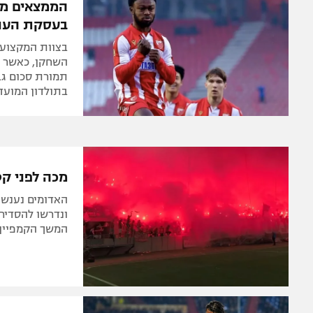
הממצאים מה
בעסקת הענק
בצוות המקצועי
השחקן, כאשר הת
תמורת סכום גב
בתולדון המועד
מכה לפני קט
האדומים נענשו 
ונדרשו להסדיר
המשך הקמפיין 