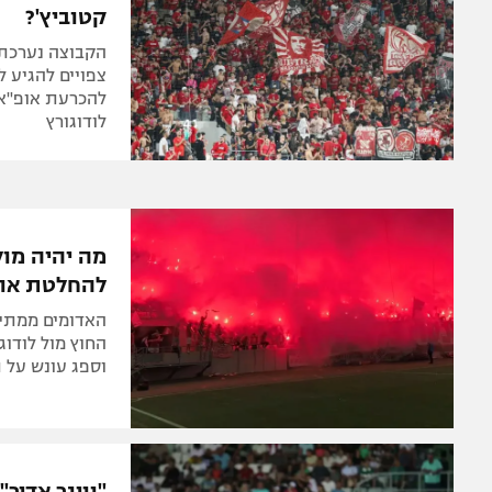
קטוביץ'?
הקבוצה נערכת 
להכרעת אופ"א 
לודוגורץ
מה יהיה מול
להחלטת אופ
האדומים ממתי
וספג עונש על 
"ווינר אדיר