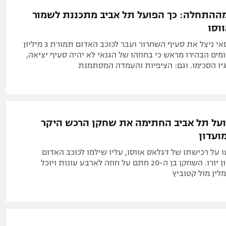
מההתחלה: כך הפועל תל אביב מתכננת לשמור
וסו
אחרי שהקפריסאי ניצל את סעיף השחרור ועבר לכוכב האדום תמורת 3 מיליון
ומים הבהירו מראש כי בחוזהו של הגנאי לא יהיה סעיף יציאה,
יו הסכימו. וגם: הציפיות והעמדה המסתמנת
על תל אביב החתימה את שחקן הרכש היקר
ועדון
 על רכישתו של דגלאס אווסו, עליו שילמו לכוכב האדום
בלגרד 2.2 מיליון יורו. השחקן בן ה-20 חתם על חוזה לארבע עונות ויוכל
לין מול קטוביץ