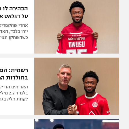
המגזין
הבהירה לו 
על דגלאס או
יורו בלבד, האד
כשהשחקן ונציג
רשמית: הפו
בתולדות המ
האדומים הודיעו
לקחת חלק בגומ