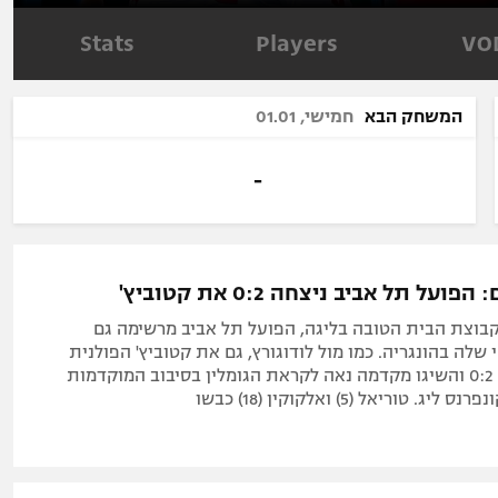
ל אביב
ליגה טורקית
תל אביב
ליגה סינית
Stats
Players
VO
חיפה
ליגה ברזילאית
באר שבע
ליגות נוספות
המשחק הבא
חמישי, 01.01
תניה
דה
-
על תל אביב ניצחה 0:2 את קטוביץ'
בוצת הבית הטובה בליגה, הפועל תל אביב מרשימה גם
 שלה בהונגריה. כמו מול לודוגורץ, גם את קטוביץ' הפולנית
ניצחו האדומים 0:2 והשיגו מקדמה נאה לקראת הגומלין בסיבוב המוקדמות
 טוריאל (5) ואלקוקין (18) כבשו