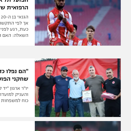
הרפואית של
ה
אך לפי התקשור
כעת, רגע לפני
השאלה: האם הא
"הם נפלו כ
שחקני הפוע
יו"ר ארגון "יד 
והעניק למועדון
כוח למשפחות 