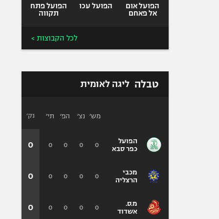
הפועל אום
הפועל עכו
הפועל פתח
אל פאחם
תקווה
לכל הקבוצות >
טבלה
ליגה לאומית
מש׳
נצ׳
הפ׳
תי׳
נק׳
הפועל
0
0
0
0
0
כפר סבא
מכבי
0
0
0
0
0
הרצליה
מ.ס.
0
0
0
0
0
אשדוד