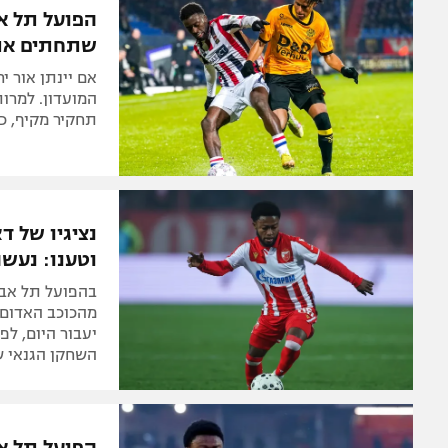
הפועל תל אב
שתחתים את 
אם יינתן אור י
המועדון. למרות
תחקיר מקיף, כו
נציגיו של 
וטענו: נעשה
בהפועל תל אבי
מהכוכב האדום 
יעבור היום, לפ
השחקן הגנאי ש
הפועל תל אב