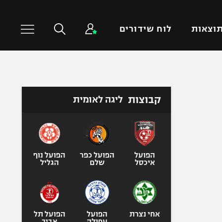
וצאות
לוח שידורים
כדורסל עולמי
ענפים נוספים
קבוצות
ליגה לאומית
NBA
טניס
יורוליג
כדוריד
יורוקאפ
כדורעף
שחייה
הפועל
הפועל כפר
הפועל נוף
ג'ודו
איכסל
שלם
הגליל
אגרוף
ספורט אולימפי
UFC
אחי נצרת
הפועל
הפועל תל
עפולה
אביב