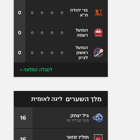
בני יהודה
0
0
0
0
0
ת"א
הפועל
0
0
0
0
0
רעננה
הפועל
0
0
0
0
0
ראשון
לציון
לטבלה המלאה >
מלך השערים
ליגה לאומית
גיל יצחק
16
מכבי קביליו יפו
חוליו סזאר
16