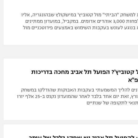
למשחק "הביתי" מול קטוביץ' במישקולץ שבהונגריה, אליו
צפויים להגיע לפחות 3,000 אוהדים אדומים. במקביל, במועדון ממתינים
בנוגע לעונש בעקבות השימוש באמצעים פירוטכניים מול
 קטוביץ'? הפועל תל אביב מחכה בדריכות
"א
נים להליך המשמעתי בעקבות האבוקות שהודלקו במשחק
החוץ מול לודוגורץ, זאת יום אחד בלבד לאחר שהמועדון נקנס ב-25 אלף יורו
תנאי לתקופה של שנתיים
": להפועל תל אביב יש שחקן בלבל של עומר