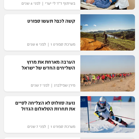
בשיתוף ד"ר לי יערי | לפני 4 שנים
כדורסל נשים
נבחרת ישראל
יורוליג
ליגה ספרדית
טניס
VOD
מכבי תל אביב
קשה לכם? תעשו ספורט
מכבי חיפה
יורוקאפ
ליגה איטלקית
כדוריד
הפועל חולון
בית"ר ירושלים
רץ ברשת
ליגה צרפתית
מערכת ספורט 1 | לפני 6 שנים
כדורעף
הפועל ירושלים
מכבי תל אביב
ליגה הולנדית
הערבה מארחת את מרוץ
שחייה
תוצאות
דני אבדיה
הפועל תל אביב
השליחים החדש של ישראל
ליגה טורקית
ג'ודו
הפועל חיפה
לוח שידורים
מירן שפילברג | לפני 7 שנים
ליגה סינית
אגרוף
הפועל באר שבע
נועה סזולוס לא הצליחה לסיים
ליגה ברזילאית
ברחבה
ספורט אולימפי
את תחרות הסלאלום הגדול
מכבי נתניה
ליגות נוספות
UFC
"מעל הליגה" – פודקאסט
בני יהודה
מערכת ספורט 1 | לפני 7 שנים
היאבקות WWE