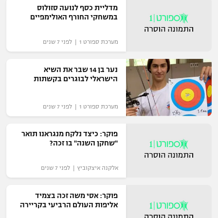
מדליית כסף לנועה סזולוס
"מחצית בשכונה" – פודקאסט
במשחקי החורף האולימפיים
אופניים
מערכת ספורט 1 | לפני 7 שנים
ספורט מוטורי
משתתפים וזוכים בפרסים
כדורמים
נער בן 14 שבר את השיא
תקנון משתתפים וזוכים בפרסים
טניס
הישראלי לבוגרים בקשתות
פוטבול אמריקאי NFL
תקנון עבור פעילות אלקטרה
מערכת ספורט 1 | לפני 7 שנים
גיימינג E-Sports
בייסבול MLB
תקנון עבור פעילות ספורט 1 – "מרלן"
פוקר: כיצד נלקח מנגראנו תואר
ספורט אתגרי ואקסטרים
"שחקן השנה" בו זכה?
תנאי שימוש
אומנויות לחימה
אלקנה איצקוביץ | לפני 7 שנים
מדיניות פרטיות
גיימינג E-Sports
פוקר: אסי משה זכה בצמיד
אליפות העולם הרביעי בקריירה
תקנון פעילות ספורט 1