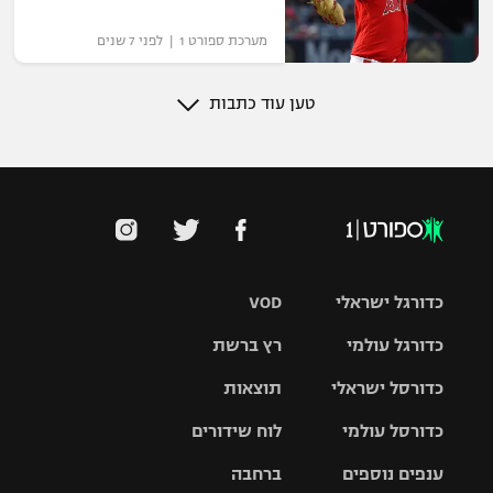
מערכת ספורט 1 | לפני 7 שנים
טען עוד כתבות
כדורגל ישראלי
VOD
כדורגל עולמי
רץ ברשת
ליגת העל
כדורסל ישראלי
תוצאות
ליגת
ליגה לאומית
האלופות
כדורסל עולמי
לוח שידורים
ליגת ווינר
סל
גביע הטוטו
ענפים נוספים
ברחבה
ליגה
NBA