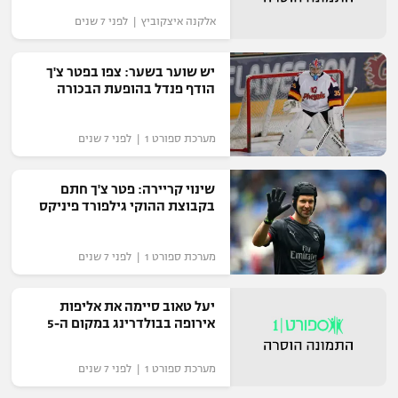
רשיון להקרנה פומבית לבית עסק
אלקנה איצקוביץ | לפני 7 שנים
הצטרפות לחבילת הערוצים
יש שוער בשער: צפו בפטר צ'ך
הודף פנדל בהופעת הבכורה
לוח דרושים – ג'ובנט
מערכת ספורט 1 | לפני 7 שנים
תגיות
שינוי קריירה: פטר צ'ך חתם
המגזין
בקבוצת ההוקי גילפורד פיניקס
מערכת ספורט 1 | לפני 7 שנים
יעל טאוב סיימה את אליפות
אירופה בבולדרינג במקום ה-5
מערכת ספורט 1 | לפני 7 שנים