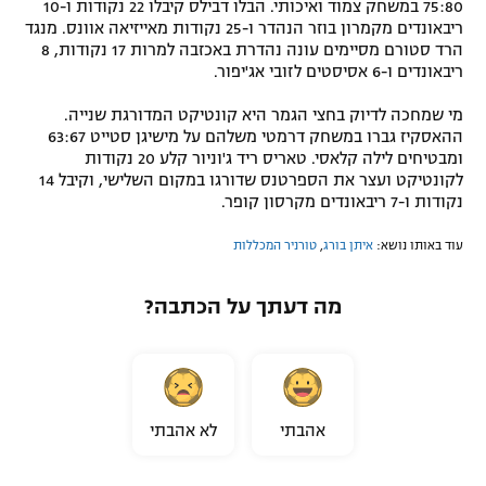
75:80 במשחק צמוד ואיכותי. הבלו דבילס קיבלו 22 נקודות ו-10
ריבאונדים מקמרון בוזר הנהדר ו-25 נקודות מאייזיאה אוונס. מנגד
הרד סטורם מסיימים עונה נהדרת באכזבה למרות 17 נקודות, 8
ריבאונדים ו-6 אסיסטים לזובי אג'יפור.
מי שמחכה לדיוק בחצי הגמר היא קונטיקט המדורגת שנייה.
ההאסקיז גברו במשחק דרמטי משלהם על מישיגן סטייט 63:67
ומבטיחים לילה קלאסי. טאריס ריד ג'וניור קלע 20 נקודות
לקונטיקט ועצר את הספרטנס שדורגו במקום השלישי, וקיבל 14
נקודות ו-7 ריבאונדים מקרסון קופר.
עוד באותו נושא:
איתן בורג
,
טורניר המכללות
מה דעתך על הכתבה?
אהבתי
לא אהבתי