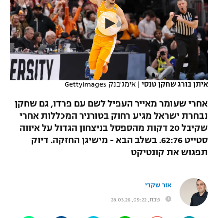
כדורסל נשים
נבחרת ישראל
יורוליג
ליגה ספרדית
טניס
VOD
מכבי תל אביב
מכבי חיפה
יורוקאפ
ליגה איטלקית
כדוריד
הפועל חולון
בית"ר ירושלים
רץ ברשת
ליגה צרפתית
כדורעף
הפועל ירושלים
מכבי תל אביב
איתן בורג שחקן טנסי
|
אימג'בנק GettyImages
ליגה הולנדית
שחייה
תוצאות
דני אבדיה
אחרי שעומר מאייר העפיל לשם עם פרדו, גם שחקן
הפועל תל אביב
נבחרת ישראל מגיע רחוק בטורניר המכללות אחרי
ליגה טורקית
ג'ודו
שקיבל 20 דקות מהספסל בניצחון הגדול על איווה
הפועל חיפה
לוח שידורים
ליגה סינית
סטייט 62:76. בשלב הבא - מישיגן החזקה. דיוק
אגרוף
תפגוש את קונטיקט
הפועל באר שבע
ליגה ברזילאית
ברחבה
ספורט אולימפי
מכבי נתניה
ליגות נוספות
אור שקדי
UFC
"מעל הליגה" – פודקאסט
בני יהודה
שבת, 09:22, 28.03.26
היאבקות WWE