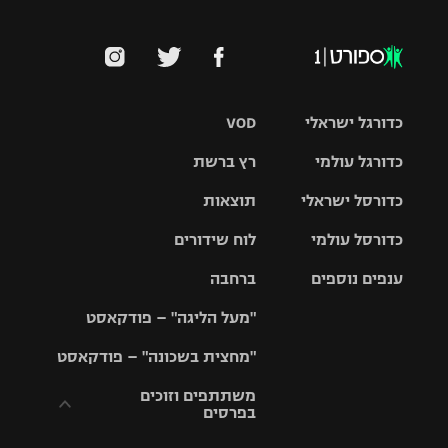
כדורגל ישראלי
VOD
כדורגל עולמי
רץ ברשת
ליגת העל
כדורסל ישראלי
תוצאות
ליגת
ליגה לאומית
האלופות
כדורסל עולמי
לוח שידורים
ליגת ווינר
סל
גביע הטוטו
ענפים נוספים
ברחבה
ליגה
NBA
אירופית
"מעל הליגה" – פודקאסט
ליגה לאומית
ליגיונרים
טניס
יורוליג
ליגה אנגלית
"מחצית בשכונה" – פודקאסט
כדורסל נשים
גביע המדינה
כדוריד
יורוקאפ
ליגה גרמנית
משתתפים וזוכים
בפרסים
מכבי תל
נבחרת
כדורעף
אביב
ישראל
ליגה