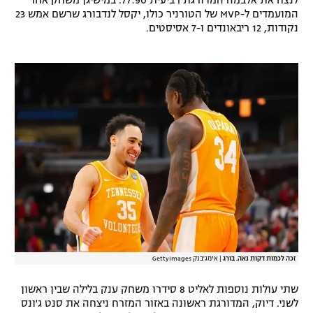
לנצח את אלבמה המדורגת רביעית 77:90. במישיגן משחק אחד
המועמדים ל-MVP של הטורניר כולו, יקסל לנדבורג שרשם אמש 23
רשיון להקרנה פומבית לבית עסק
נקודות, 12 ריבאונדים ו-7 אסיסטים.
הצטרפות לחבילת הערוצים
לוח דרושים – ג'ובנט
תגיות
המגזין
זכה לכמות דקות נאה. בורג
|
אימג'בנק GettyImages
שתי עולות נוספות לאליט 8 סידרו משחק ענק בלילה שבין ראשון
לשני. דיוק, המדורגת ראשונה באזור המזרח ניצחה את סנט ג'ונס