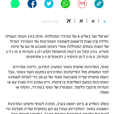
"מחצית בשכונה" – פודקאסט
אופניים
א
א
א
א
(גודל טקסט)
ספורט מוטורי
משתתפים וזוכים בפרסים
כדורמים
ישראלי שני באליט 8 של טורניר המכללות. איתן בורג וטנסי העפילו
תקנון משתתפים וזוכים בפרסים
טניס
הלילה (בין שבת לראשון) לשמונה האחרונות של הטורניר הגדול
של השנה בעולם המכללות אחרי ניצחון משכנע 62:76 על איווה
פוטבול אמריקאי NFL
תקנון עבור פעילות אלקטרה
סטייט. בורג קיבל 20 דקות מהספסל וקלע רק 2 נקודות (1 מ-1 ל-2
נקודות, 0 מ-2 ל-3) והוסיף 2 ריבאונדים ו-2 אסיסטים.
גיימינג E-Sports
בייסבול MLB
תקנון עבור פעילות ספורט 1 – "מרלן"
טנסי, המדורגת שישית באזור המערב התיכון, הייתה אנדרדוג
ספורט אתגרי ואקסטרים
לפני המשחק מול הסייקלונס המדורגים במקום השני באזור, אבל
תנאי שימוש
רשמו מחצית שנייה משכנעת מאוד של 29:42 כדי לעלות לשמונה
האחרונות בפעם השלישית ברציפות. נייט אמנט היה מצוין עם 18
אומנויות לחימה
נקודות וג'קובי גילספי, המצטיין של טנסי בטורניר, הוסיף 16
משלו.
מדיניות פרטיות
גיימינג E-Sports
בשלב האליט 8, ביום ראשון בערב, מחכה לטנסי מישיגן המדורגת
תקנון פעילות ספורט 1
ראשונה באזור. הוולברינס נעזרו גם הם במחצית שנייה מצוינת כדי