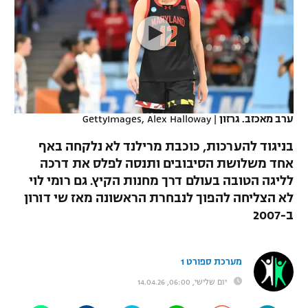
כדורסל נשים
נבחרת ישראל
יורוליג
ליגה ספרדית
טניס
VOD
מכבי תל אביב
מכבי חיפה
יורוקאפ
ליגה איטלקית
כדוריד
הפועל חולון
בית"ר ירושלים
רץ ברשת
ליגה צרפתית
כדורעף
הפועל ירושלים
מכבי תל אביב
ערב מאכזב. גרזון
|
GettyImages, Alex Halloway
ליגה הולנדית
שחייה
תוצאות
דני אבדיה
בניגוד להערכות, כוכבת מרילנד לא נלקחה באף
הפועל תל אביב
אחד משלושת הסיבובים ותנסה לפלס את דרכה
ליגה טורקית
ג'ודו
לליגה הטובה בעולם דרך מחנות הקיץ. גם רומי לוי
הפועל חיפה
לוח שידורים
ליגה סינית
לא הצליחה להפוך לנבחרת הראשונה מאז שי דורון
אגרוף
ב-2007
הפועל באר שבע
ליגה ברזילאית
ברחבה
ספורט אולימפי
מכבי נתניה
ליגות נוספות
מערכת ספורט 1
UFC
"מעל הליגה" – פודקאסט
בני יהודה
יום שלישי, 06:00, 14.04.26
היאבקות WWE