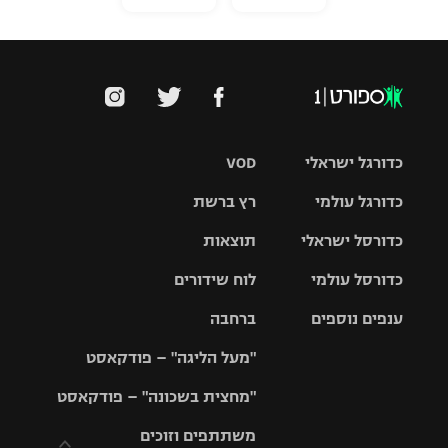
כדורגל ישראלי
VOD
כדורגל עולמי
רץ ברשת
ליגת העל
כדורסל ישראלי
תוצאות
ליגת
ליגה לאומית
האלופות
כדורסל עולמי
לוח שידורים
ליגת ווינר
סל
גביע הטוטו
ענפים נוספים
ברחבה
ליגה
NBA
אירופית
"מעל הליגה" – פודקאסט
ליגה לאומית
ליגיונרים
טניס
יורוליג
ליגה אנגלית
"מחצית בשכונה" – פודקאסט
כדורסל נשים
גביע המדינה
כדוריד
יורוקאפ
ליגה גרמנית
משתתפים וזוכים