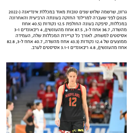
רשיון להקרנה פומבית לבית עסק
גרזון, שרשמה שלוש שנים טובות מאוד במכללת אינדיאנה (2022-
2025) לפני שעברה למרילנד החזקה בעונתה הרביעית והאחרונה
הצטרפות לחבילת הערוצים
במכללות, סיפקה בעונה החולפת 12.5 נקודות (40.5 אחוז
מהשדה, 36.7 אחוז ל-3, 87.5 אחוז מהעונשין), 4 ריבאונדים ו-3
אסיסטים למשחק. לאורך כל קריירת המכללות שלה, העמידה
לוח דרושים – ג'ובנט
ממוצעים של 12.4 נקודות (43.3 אחוז מהשדה, 40.7 אחוז ל-3, 82.8
אחוז מהעונשין), 4.8 ריבאונדים ו-3.1 אסיסטים לערב.
תגיות
המגזין