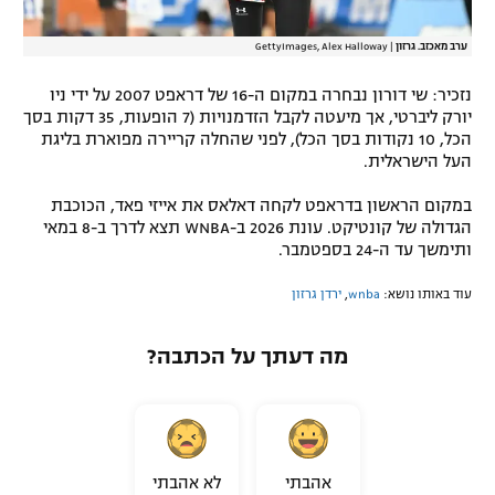
ערב מאכזב. גרזון
|
GettyImages, Alex Halloway
נזכיר: שי דורון נבחרה במקום ה-16 של דראפט 2007 על ידי ניו
יורק ליברטי, אך מיעטה לקבל הזדמנויות (7 הופעות, 35 דקות בסך
הכל, 10 נקודות בסך הכל), לפני שהחלה קריירה מפוארת בליגת
העל הישראלית.
במקום הראשון בדראפט לקחה דאלאס את אייזי פאד, הכוכבת
הגדולה של קונטיקט. עונת 2026 ב-WNBA תצא לדרך ב-8 במאי
ותימשך עד ה-24 בספטמבר.
עוד באותו נושא:
wnba
,
ירדן גרזון
מה דעתך על הכתבה?
אהבתי
לא אהבתי