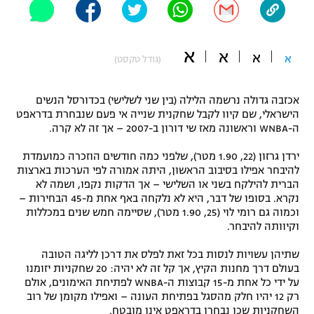
"מחצית בשכונה" – פודקאסט
אופניים
א
א
א
א
(גודל טקסט)
ספורט מוטורי
משתתפים וזוכים בפרסים
כדורמים
אכזבה גדולה נרשמה הלילה (בין שני לשלישי) בכדורסל הנשים
תקנון משתתפים וזוכים בפרסים
טניס
הישראלי, שם קיוו לקבל שחקנית שנייה אי פעם שנבחרת בדראפט
ה-WNBA וראשונה מאז שי דורון ב-2007 – אך זה לא קרה.
פוטבול אמריקאי NFL
תקנון עבור פעילות אלקטרה
ירדן גרזון (22, 1.90 מטר), שלפני כמה חודשים הוזכרה כמועמדת
גיימינג E-Sports
בייסבול MLB
להיבחר אפילו בסיבוב הראשון, היתה אמורה לפי הערכות בארצות
תקנון עבור פעילות ספורט 1 – "מרלן"
הברית להילקח בשני או השלישי – אך הדקות נקפו, ושמה לא
ספורט אתגרי ואקסטרים
נקרא. בסופו של דבר, היא לא נלקחה באף אחת מ-45 הבחירות –
תנאי שימוש
וכמוה גם רומי לוי (25, 1.90 מטר), שסיימה חמש שנים במכללות
וקיוותה להיבחר.
אומנויות לחימה
שתיהן עשויות לנסות בכל זאת לפלס את דרכן לליגה הטובה
מדיניות פרטיות
גיימינג E-Sports
בעולם דרך מחנות הקיץ, אך קל זה לא יהיה: 20 שחקניות יזומנו
על ידי כל אחת מ-15 קבוצות ה-WNBA לפתיחת האימונים, אולם
רק 12 יהיו חלק מהסגל בפתיחת העונה – ואפילו מקומן של רוב
תקנון פעילות ספורט 1
השחקניות שכן נבחרו בדראפט אינו מובטח.