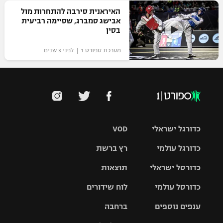
האיראנית סירבה להתחרות מול
אבישג סמברג, שסיימה רביעית
בסין
מערכת ספורט 1 | לפני 3 שנים
כדורגל ישראלי
VOD
כדורגל עולמי
רץ ברשת
ליגת העל
כדורסל ישראלי
תוצאות
ליגת
ליגה לאומית
האלופות
כדורסל עולמי
לוח שידורים
ליגת ווינר
סל
גביע הטוטו
ענפים נוספים
ברחבה
ליגה
NBA
אירופית