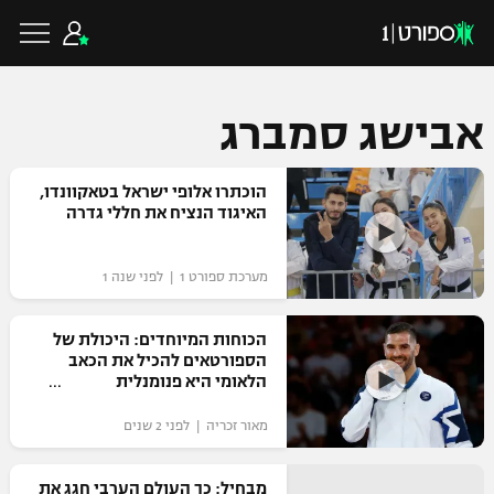
אבישג סמברג
כדורגל ישראלי
הוכתרו אלופי ישראל בטאקוונדו,
האיגוד הנציח את חללי גדרה
ליגת העל
כדורגל עולמי
מערכת ספורט 1 | לפני שנה 1
ליגה לאומית
ליגת האלופות
הכוחות המיוחדים: היכולת של
כדורסל ישראלי
הספורטאים להכיל את הכאב
גביע הטוטו
הלאומי היא פנומנלית
ליגה אירופית
ליגת ווינר סל
ליגיונרים
כדורסל עולמי
מאור זכריה | לפני 2 שנים
ליגה אנגלית
ליגה לאומית
גביע המדינה
NBA
מבחיל: כך העולם הערבי חגג את
ליגה גרמנית
ענפים נוספים