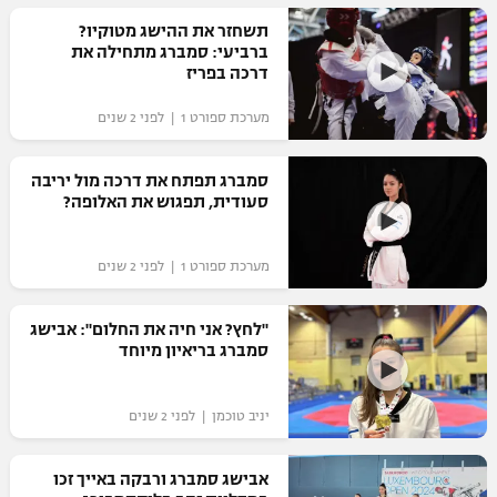
רשיון להקרנה פומבית לבית עסק
תשחזר את ההישג מטוקיו?
ברביעי: סמברג מתחילה את
דרכה בפריז
הצטרפות לחבילת הערוצים
מערכת ספורט 1 | לפני 2 שנים
לוח דרושים – ג'ובנט
סמברג תפתח את דרכה מול יריבה
תגיות
סעודית, תפגוש את האלופה?
המגזין
מערכת ספורט 1 | לפני 2 שנים
"לחץ? אני חיה את החלום": אבישג
סמברג בריאיון מיוחד
יניב טוכמן | לפני 2 שנים
אבישג סמברג ורבקה באייך זכו