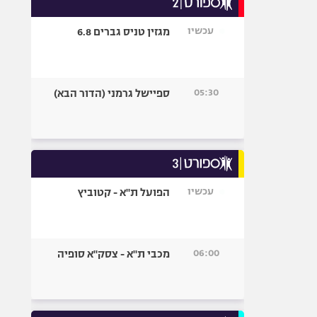
אופניים
עכשיו
מגזין טניס גברים 6.8
ספורט מוטורי
כדורמים
פוטבול אמריקאי NFL
05:30
ספיישל גרמני (הדור הבא)
בייסבול MLB
ספורט אתגרי
ואקסטרים
אומנויות לחימה
גיימינג E-Sports
עכשיו
הפועל ת"א - קטוביץ
06:00
מכבי ת"א - צסק"א סופיה