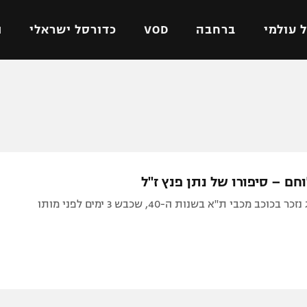
 עולמי
ברחבה
VOD
כדורסל ישראלי
ת
ל ישראלי
כדורגל עולמי
כדורסל ישראלי
על
ליגת האלופות
ליגת ווינר סל
אומית
ליגה אירופית
ליגה לאומית
וטו
ליגה אנגלית
כדורסל נשים
וחם – סיפורו של נתן פנץ ז"ל
ים
ליגה גרמנית
מכבי תל אביב
וכב מכבי ת"א בשנות ה-40, שכבש 3 ימים לפני מותו
מדינה
ליגה ספרדית
הפועל חולון
ישראל
ליגה איטלקית
הפועל ירושלים
יפה
ליגה צרפתית
דני אבדיה
רושלים
ליגה הולנדית
ל אביב
ליגה טורקית