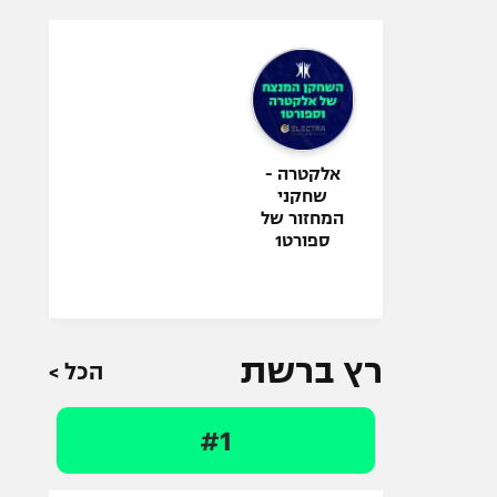
אלקטרה -
שחקני
המחזור של
ספורט1
רץ ברשת
הכל >
#1