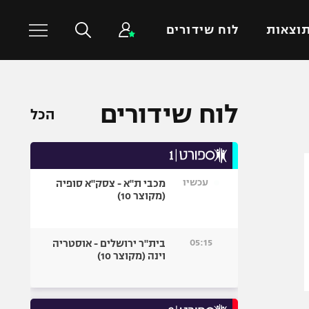
וצאות
לוח שידורים
כדורסל עולמי
ענפים נוספים
לוח שידורים
הכל
NBA
טניס
יורוליג
כדוריד
יורוקאפ
כדורעף
עכשיו
מכבי ת"א - צסק"א סופיה
שחייה
(מקוצר 10)
ג'ודו
אגרוף
05:15
בית"ר ירושלים - אוסטריה
וינה (מקוצר 10)
ספורט אולימפי
UFC
היאבקות WWE