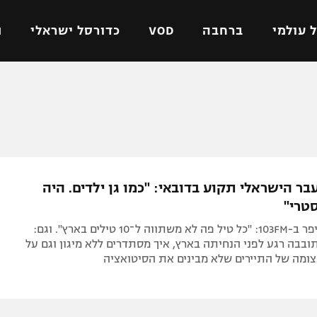
 עולמי
ברחבה
VOD
כדורסל ישראלי
ת
ל ישראלי
כדורגל עולמי
כדורסל ישראלי
על
ליגת האלופות
ליגת ווינר סל
אומית
ליגה אירופית
ליגה לאומית
וטו
ליגה אנגלית
כדורסל נשים
בר הישראלי תקוע בדובאי: "כמו גן ילדים. היה
ים
ליגה גרמנית
מכבי תל אביב
טרי"
מדינה
ליגה ספרדית
הפועל חולון
אודי כבודי סיפר ב-103FM: "כל טיל פה לא משתווה ל־10 טילים בארץ". וגם:
ישראל
ליגה איטלקית
הפועל ירושלים
בה רגע לפני הנחיתה בארץ, איך מסתדרים ללא מיגון וגם על
ומה של התיירים שלא מבינים את הסיטואציה
יפה
ליגה צרפתית
דני אבדיה
רושלים
ליגה הולנדית
ל אביב
ליגה טורקית