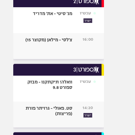
אופניים
עכשיו
מנ' סיטי - את' מדריד
ספורט מוטורי
ישיר
כדורמים
פוטבול אמריקאי NFL
16:00
צ'לסי - מילאן (מקוצר 15)
בייסבול MLB
ספורט אתגרי
ואקסטרים
אומנויות לחימה
גיימינג E-Sports
עכשיו
וואלה! תיקתקנו - מבזק
ספורט 9.8
14:20
סט. פאולי - גרויתר פורת
(פריצות)
ישיר