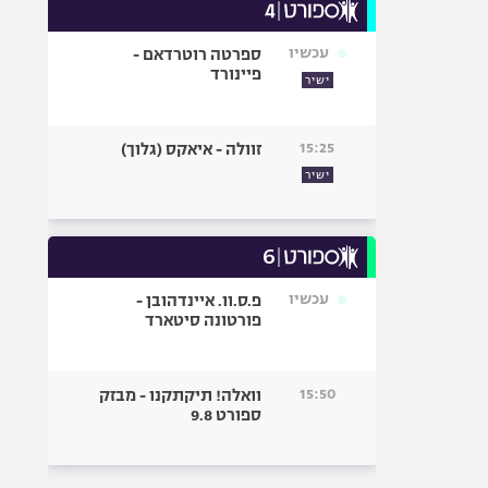
עכשיו
ספרטה רוטרדאם -
פיינורד
ישיר
15:25
זוולה - איאקס (גלוך)
ישיר
עכשיו
פ.ס.וו. איינדהובן -
פורטונה סיטארד
15:50
וואלה! תיקתקנו - מבזק
ספורט 9.8