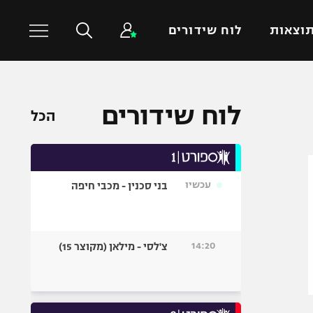
וצאות
לוח שידורים
כדורסל עולמי
ענפים נוספים
לוח שידורים
הכל
NBA
טניס
יורוליג
כדוריד
יורוקאפ
כדורעף
עכשיו
בני סכנין - מכבי חיפה
שחייה
ג'ודו
אגרוף
14:20
צ'לסי - מילאן (מקוצר 15)
ספורט אולימפי
UFC
היאבקות WWE