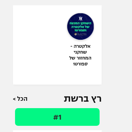
אלקטרה -
שחקני
המחזור של
ספורט1
רץ ברשת
הכל >
#1