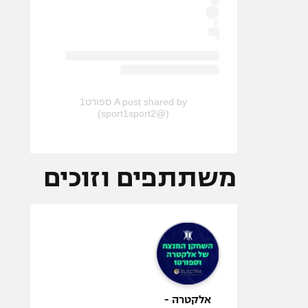
A post shared by ספורט1
(@sport1sport2)
משתתפים וזוכים
אלקטרה -