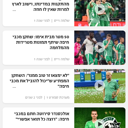
מהתקנות במדינתו, וישוב לארץ
כדורסל נשים
נבחרת ישראל
למרות שאין לו חוזה
יורוליג
ליגה ספרדית
טניס
VOD
מכבי תל אביב
מכבי חיפה
שלמה וייס | לפני שנה 1
יורוקאפ
ליגה איטלקית
כדוריד
הפועל חולון
בית"ר ירושלים
50 מטר מבית אימו: שחקן מכבי
רץ ברשת
ליגה צרפתית
חיפה שיתף תמונות מטרידות
כדורעף
הפועל ירושלים
מהמלחמה
מכבי תל אביב
ליגה הולנדית
שחייה
תוצאות
שלמה וייס | לפני שנה 1
דני אבדיה
הפועל תל אביב
ליגה טורקית
ג'ודו
"לא ימצאו זר טוב ממנו": השחקן
הפועל חיפה
לוח שידורים
המפתיע ש"יכול להוביל את מכבי
ליגה סינית
אגרוף
חיפה"
הפועל באר שבע
ליגה ברזילאית
ברחבה
מערכת ספורט 1 | לפני 2 שנים
ספורט אולימפי
מכבי נתניה
ליגות נוספות
UFC
אולכסנדר סירוטה חתם במכבי
"מעל הליגה" – פודקאסט
בני יהודה
חיפה: "רוצה כל תואר אפשרי"
היאבקות WWE