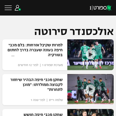
אולכסנדר סירוטה
כדורגל ישראלי
למרות שקיבל אזרחות: בלם מכבי
חיפה בעונה שעברה בדרך לחתום
בטורקיה
ליגת העל
כדורגל עולמי
מערכת ספורט 1 | לפני 12 חודשים
ליגה לאומית
ליגת האלופות
שחקן מכבי חיפה הבהיר שיחזור
כדורסל ישראלי
לקבוצה ממולדתו: "מוכן
גביע הטוטו
לתחרות"
ליגה אירופית
ליגת ווינר סל
ליגיונרים
כדורסל עולמי
שלמה וייס | לפני שנה 1
ליגה אנגלית
ליגה לאומית
גביע המדינה
NBA
שחקן מכבי חיפה חושש
ליגה גרמנית
ענפים נוספים