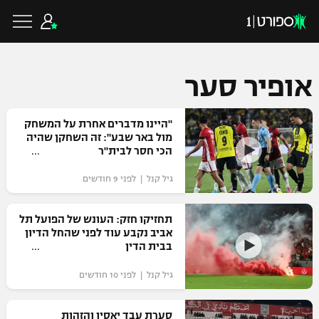
אופיר סער
כדורגל ישראלי
"היינו מדברים אחרת על המשחק
מול באר שבע": זה השחקן שהיה
הכי חסר לבית"ר
ליגת העל
כדורגל עולמי
גיל קנל | לפני 9 חודשים
ליגה לאומית
ליגת האלופות
תחזיקו חזק: העונש של הפועל תל
כדורסל ישראלי
אביב נקבע עוד לפני שהחל הדיון
גביע הטוטו
בבית הדין
ליגה אירופית
ליגת ווינר סל
ליגיונרים
כדורסל עולמי
גיל קנל | לפני 10 חודשים
ליגה אנגלית
ליגה לאומית
גביע המדינה
NBA
סערת עבד יאסין והזהות
ליגה גרמנית
ענפים נוספים