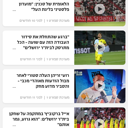
הלאומית של סכנין: "מועדון
כדורסל נשים
נבחרת ישראל
פלסטיני בליגת העל"
יורוליג
ליגה ספרדית
טניס
VOD
מכבי תל אביב
מכבי חיפה
מערכת ספורט 1 | לפני 10 חודשים
יורוקאפ
ליגה איטלקית
כדוריד
הפועל חולון
בית"ר ירושלים
"ברגע שהתחלת את סידור
רץ ברשת
ליגה צרפתית
העבודה הזה עם שועה - הכל
כדורעף
הפועל ירושלים
מתרסק לבית"ר ירושלים"
מכבי תל אביב
ליגה הולנדית
שחייה
תוצאות
מערכת ספורט 1 | לפני 11 חודשים
דני אבדיה
הפועל תל אביב
ליגה טורקית
ג'ודו
רועי זריהן העלה סטורי לאחר
הפועל חיפה
לוח שידורים
מבול הודעות מאוהדי מכבי -
ליגה סינית
אגרוף
והסביר מדוע מחק
הפועל באר שבע
ליגה ברזילאית
ברחבה
מערכת ספורט 1 | לפני 11 חודשים
ספורט אולימפי
מכבי נתניה
ליגות נוספות
UFC
אייל ברקוביץ' במתקפה על שחקן
"מעל הליגה" – פודקאסט
בני יהודה
בית"ר ירושלים: "הוא גרוע, גמר
אותם"
היאבקות WWE