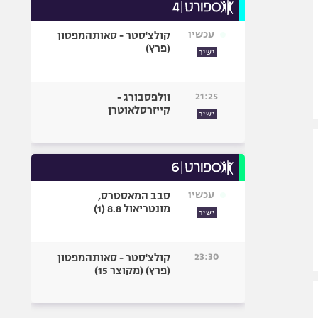
עכשיו
קולצ'סטר - סאותהמפטון
(פרץ)
ישיר
21:25
וולפסבורג -
קייזרסלאוטרן
ישיר
עכשיו
סבב המאסטרס,
מונטריאול 8.8 (1)
ישיר
23:30
קולצ'סטר - סאותהמפטון
(פרץ) (מקוצר 15)