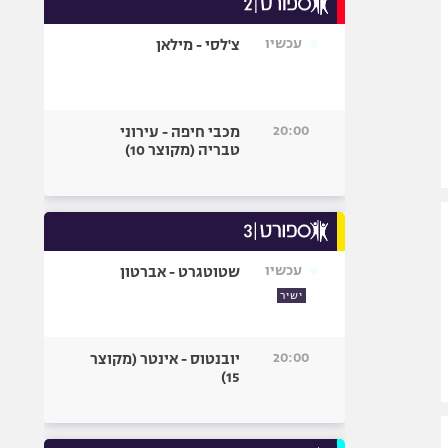
אופניים
עכשיו
צ'לסי - מילאן
ספורט מוטורי
כדורמים
פוטבול אמריקאי NFL
20:00
מכבי חיפה - עירוני
בייסבול MLB
טבריה (מקוצר 10)
ספורט אתגרי
ואקסטרים
אומנויות לחימה
גיימינג E-Sports
עכשיו
שטוטגרט - אברטון
ישיר
20:00
יובנטוס - אינטר (מקוצר
15)