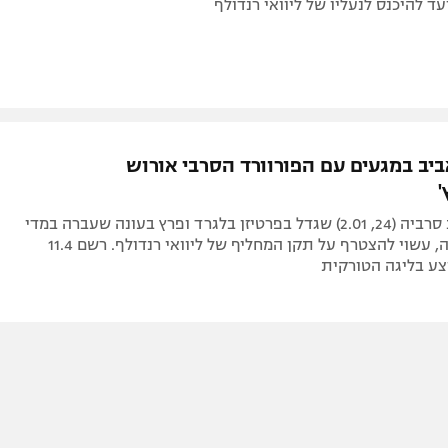
עד להיכנס לנעליו של ליוואי רנדולף
ביב במגעים עם הפורוורד הסרבי אורוש
'
שחקן נבחרת סרביה (24, 2.01) שגדל בפרטיזן בלגרד ופרץ בעונה שעברה במדי
טופאש בורסה, עשוי להצטרף על תקן המחליף של ליוואי רנדולף. רשם 11.4
צע בליגה הטורקית