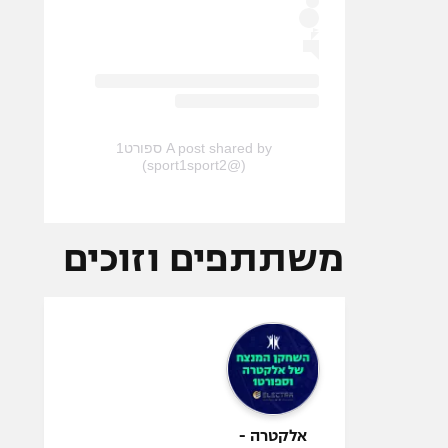
A post shared by ספורט1
(@sport1sport2)
משתתפים וזוכים
אלקטרה -