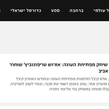
 עולמי
ברחבה
VOD
כדורסל ישראלי
ת
ל ישראלי
כדורגל עולמי
כדורסל ישראלי
על
ליגת האלופות
ליגת ווינר סל
אומית
ליגה אירופית
ליגה לאומית
וטו
ליגה אנגלית
כדורסל נשים
שיחק מפתיחת העונה: אורוש טריפונוביץ' שוחרר
ים
ליגה גרמנית
מכבי תל אביב
אביב
מדינה
ליגה ספרדית
הפועל חולון
 שלא קיבל הזדמנות מפתיחת העונה ובחודש האחרון קיבל
ישראל
ליגה איטלקית
הפועל ירושלים
ועדון אחר, עוזב באופן רשמי את מכבי, וצפוי לשוב לטורקיה.
קבלו מנוחה במשחק נגד אליצור נתניה
יפה
ליגה צרפתית
דני אבדיה
רושלים
ליגה הולנדית
ל אביב
ליגה טורקית