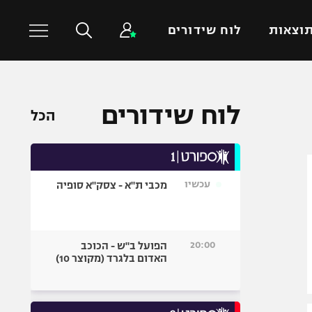
וצאות
לוח שידורים
כדורסל עולמי
ענפים נוספים
לוח שידורים
הכל
NBA
טניס
יורוליג
כדוריד
יורוקאפ
כדורעף
עכשיו
מכבי ת"א - צסק"א סופיה
שחייה
ג'ודו
אגרוף
20:00
הפועל ב"ש - הכוכב
האדום בלגרד (מקוצר 10)
ספורט אולימפי
UFC
היאבקות WWE