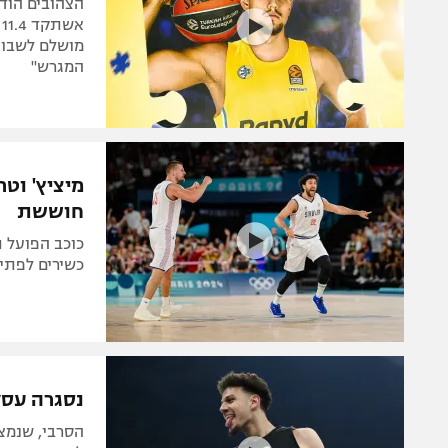
א
מושלם לשבוע
המגרש"
מיציץ' וטר
חוששת
כוכב הפועל ת
כשירים לפתיח
נסגרה עסקת
הסרבי, שנמצ