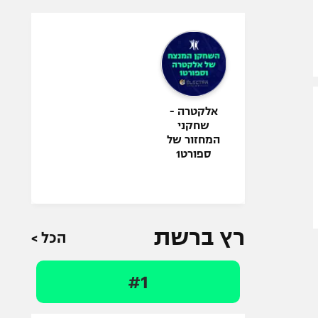
אלקטרה -
שחקני
המחזור של
ספורט1
רץ ברשת
הכל >
#1