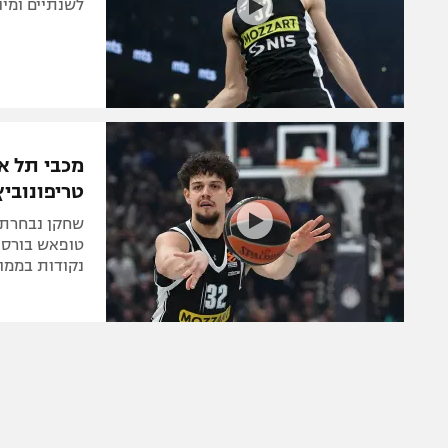
לשנתיים ומיו
מכבי תל א
טריפונוביץ
נקודות בממו