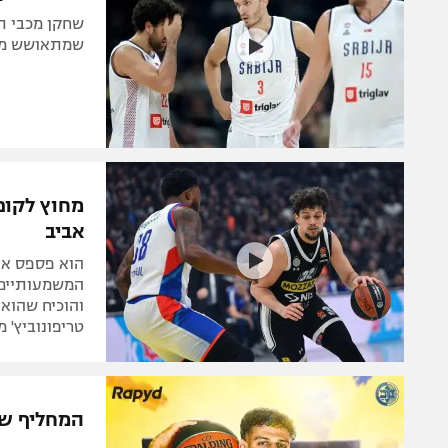
שחקן מכבי ת"
שמתאושש מפצ
מחוץ לקופ
אביב
הוא פספס את 
המשמעותיים 
והוכיח שהוא 
טריפונוביץ' 
המחליף של