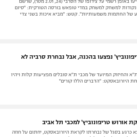
הצהובים הודיעו באופן רשמי על צירופו של הסרבי (24, 2.01 מטר), שרשם
שתקד 11.4 נקודות למשחק למשחק במדי טופאש בורסה הטורקית: "סיום
 של החתמות משמעותיות". קטש: "מביא איכות בשני צדי
יפונוביץ' נפצעו בהכנה, אבל נבחרת סרביה לא
"א והחיזוק המיועד של מכבי ת"א סובלים מפציעות קלות ויהיו
ת היורובאסקט: "הדברים הללו קורים"
 אורוש טריפונוביץ' למכבי תל אביב
א כרגע בסגל של נבחרתו לקראת היורובאסקט, יחתום על חוזה