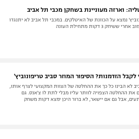
תל אביב
ליגה סינית
ליה: וארזה מעוניינת בשחקן מכבי תל אביב
חיפה
ליגה ברזילאית
וביץ' נמצא על הכוונת של האיטלקים. במכבי תל אביב לא יתנגדו
באר שבע
ליגות נוספות
ששיחק 3 דקות מתחילת העונה
תניה
דה
 לקבל הזדמנות? הסיפור המוזר סביב טריפונוביץ'
ב לא הבינו כל כך את ההחלטה של הצוות המקצועי לצרף אותו,
ם את ההחלטה הצפויה לוותר עליו מבלי לתת לו צ'אנס. גם
ים, אבל גם אם יישאר, לא ברור היכן ימצא דקות משחק