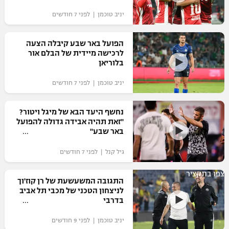
יניב טוכמן | לפני 7 חודשים
הפועל באר שבע קיבלה הצעה
לרכישה מיידית של הבלם אור
בלוריאן
יניב טוכמן | לפני 7 חודשים
נחשף היעד הבא של מיגל ויטור?
"זאת תהיה אבידה גדולה להפועל
באר שבע"
גיל קנל | לפני 7 חודשים
צפו בתקציר
התגובה המשעשעת של רן קוז'וך
לניצחון הטכני של מכבי תל אביב
בדרבי
יניב טוכמן | לפני 9 חודשים