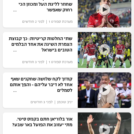
שחוזר לליגת העל ומכוון הכי
כדורסל נשים
נבחרת ישראל
רחוק שאפשר
יורוליג
ליגה ספרדית
טניס
VOD
מכבי תל אביב
מכבי חיפה
מערכת ספורט 1 | לפני 2 חודשים
יורוקאפ
ליגה איטלקית
כדוריד
הפועל חולון
בית"ר ירושלים
שתי החלטות קריטיות: כך קבוצת
רץ ברשת
ליגה צרפתית
הצמרת השיגה את אחד הבלמים
כדורעף
הפועל ירושלים
הטובים בישראל
מכבי תל אביב
ליגה הולנדית
שחייה
תוצאות
מערכת ספורט 1 | לפני 3 חודשים
דני אבדיה
הפועל תל אביב
ליגה טורקית
ג'ודו
קוז'וך לקח שלושה שחקנים שאף
הפועל חיפה
לוח שידורים
אחד לא דיבר עליהם - והפך אותם
ליגה סינית
אגרוף
לסמלים
הפועל באר שבע
ליגה ברזילאית
ברחבה
יניב טוכמן | לפני 3 חודשים
ספורט אולימפי
מכבי נתניה
ליגות נוספות
UFC
אור בלוריאן חתם בקנזס סיטי.
"מעל הליגה" – פודקאסט
בני יהודה
מתי יעזוב את הפועל באר שבע?
היאבקות WWE