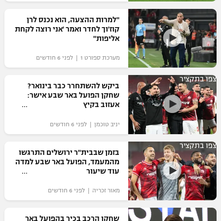
רשיון להקרנה פומבית לבית עסק
"למרות ההצעה, הוא נכנס לרן
קוז'וך לחדר ואמר 'אני רוצה לקחת
הצטרפות לחבילת הערוצים
אליפות"
מערכת ספורט 1 | לפני 6 חודשים
לוח דרושים – ג'ובנט
צפו בתקציר
תגיות
ביקש להשתחרר כבר בינואר?
שחקן הפועל באר שבע אישר:
אעזוב בקיץ
המגזין
יניב טוכמן | לפני 6 חודשים
צפו בתקציר
בזמן שבבית"ר ירושלים התרגשו
מהמעמד, הפועל באר שבע למדה
עוד שיעור
מאור זכריה | לפני 6 חודשים
שחקן הרכב בכיר בהפועל באר