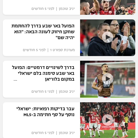
"מחצית בשכונה" – פודקאסט
יניב טוכמן | לפני 5 חודשים
אופניים
הפועל באר שבע בדרך להחתמת
ספורט מוטורי
משתתפים וזוכים בפרסים
שחקן חיזוק לעונה הבאה: "הוא
יהיה שם"
כדורמים
תקנון משתתפים וזוכים בפרסים
טניס
מערכת ספורט 1 | לפני 5 חודשים
פוטבול אמריקאי NFL
תקנון עבור פעילות אלקטרה
בדרך לשינויים דרמטיים: הפועל
גיימינג E-Sports
בייסבול MLB
באר שבע סימנה בלם ישראלי
תקנון עבור פעילות ספורט 1 – "מרלן"
במקום בלוריאן
ספורט אתגרי ואקסטרים
תנאי שימוש
יניב טוכמן | לפני 5 חודשים
אומנויות לחימה
עבר בדיקות רפואיות: ישראלי
מדיניות פרטיות
נוסף על סף חתימה ב-MLS
גיימינג E-Sports
תקנון פעילות ספורט 1
יניב טוכמן | לפני 5 חודשים