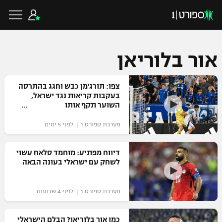
אור בלוריאן
כדורגל ישראלי
צפו: תורג'מן כבש וחגג בהתרסה
בעקבות קריאות נגד ישראל,
השוער תקף אותו
ליגת העל
כדורגל עולמי
מערכת ספורט 1 | לפני 5 ימים
ליגה לאומית
ליגת האלופות
דיווח מפתיע: מוחמד סלאח עשוי
כדורסל ישראלי
לשחק עם ישראלי בעונה הבאה
גביע הטוטו
ליגה אירופית
ליגת ווינר סל
ליגיונרים
כדורסל עולמי
מערכת ספורט 1 | לפני 4 שבועות
ליגה אנגלית
ליגה לאומית
גביע המדינה
NBA
כמו אור בלוריאן? הבלם הישראלי
ליגה גרמנית
ענפים נוספים