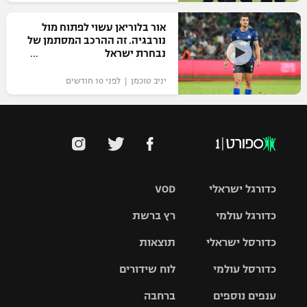
אור בלוריאן עשוי לפתוח מול
נורבגיה. זה ההרכב המסתמן של
נבחרת ישראל
יניב טוכמן | לפני 10 חודשים
כדורגל ישראלי
VOD
כדורגל עולמי
רץ ברשת
ליגת העל
כדורסל ישראלי
תוצאות
ליגת
ליגה לאומית
האלופות
כדורסל עולמי
לוח שידורים
ליגת ווינר
סל
גביע הטוטו
ענפים נוספים
ברחבה
ליגה
NBA