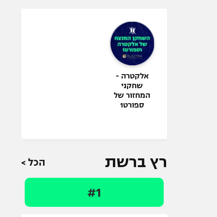
אלקטרה -
שחקני
המחזור של
ספורט1
רץ ברשת
הכל >
#1