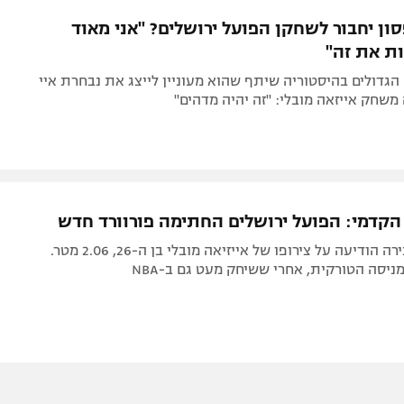
תל אביב
ליגה סינית
ון יחבור לשחקן הפועל ירושלים? "אני מאוד
חיפה
ליגה ברזילאית
ת את זה"
באר שבע
ליגות נוספות
גדולים בהיסטוריה שיתף שהוא מעוניין לייצג את נבחרת איי
תניה
שחק אייזאה מובלי: "זה יהיה מדהים"
דה
 הקדמי: הפועל ירושלים החתימה פורוורד חדש
הקבוצה מהבירה הודיעה על צירופו של אייזיאה מובלי בן ה-26, 2.06 מטר.
ניסה הטורקית, אחרי ששיחק מעט גם ב-NBA