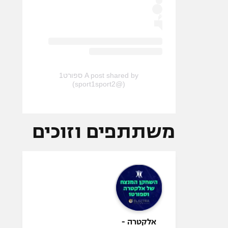
A post shared by ספורט1
(@sport1sport2)
משתתפים וזוכים
אלקטרה -