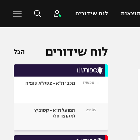
וצאות
לוח שידורים
כדורסל עולמי
ענפים נוספים
לוח שידורים
הכל
NBA
טניס
יורוליג
כדוריד
יורוקאפ
כדורעף
עכשיו
מכבי ת"א - צסק"א סופיה
שחייה
ג'ודו
אגרוף
21:05
הפועל ת"א - קטוביץ
(מקוצר 10)
ספורט אולימפי
UFC
היאבקות WWE