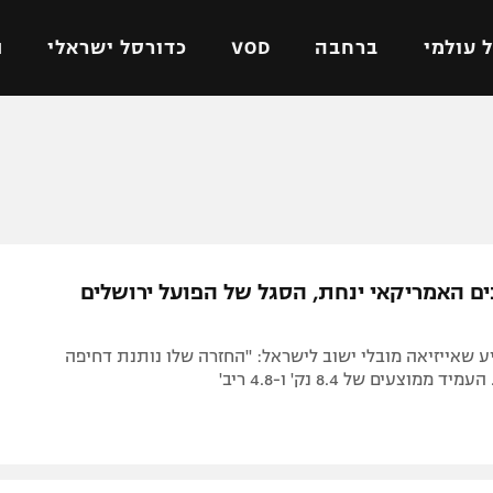
 עולמי
ברחבה
VOD
כדורסל ישראלי
ת
ל ישראלי
כדורגל עולמי
כדורסל ישראלי
על
ליגת האלופות
ליגת ווינר סל
אומית
ליגה אירופית
ליגה לאומית
וטו
ליגה אנגלית
כדורסל נשים
ם האמריקאי ינחת, הסגל של הפועל ירושלים
ים
ליגה גרמנית
מכבי תל אביב
מדינה
ליגה ספרדית
הפועל חולון
ע שאייזיאה מובלי ישוב לישראל: "החזרה שלו נותנת דחיפה
ישראל
ליגה איטלקית
הפועל ירושלים
מוצעים של 8.4 נק' ו-4.8 ריב'
יפה
ליגה צרפתית
דני אבדיה
רושלים
ליגה הולנדית
ל אביב
ליגה טורקית