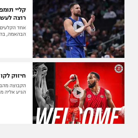
הפועל 
תקנון משתתפים וזוכים בפרסים
קליי תומפס
הפועל 
רוצה לעשו
תקנון עבור פעילות אלקטרה
הפועל 
תקנון עבור פעילות ספורט 1 – "מרלן"
אחד הקלעים ה
מכבי נ
הבהאמה, בה מ
טניס
בני יהו
גיימינג E-Sports
תנאי שימוש
חיזוק לקו
מדיניות פרטיות
תקנון פעילות ספורט 1
הגיע אליה ממ
רשיון להקרנה פומבית לבית עסק
הצטרפות לחבילת הערוצים
לוח דרושים – ג'ובנט
תגיות
המגזין