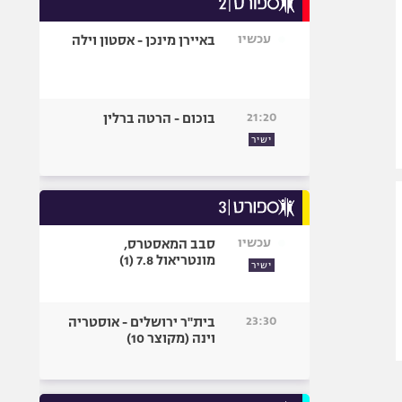
אופניים
עכשיו
באיירן מינכן - אסטון וילה
ספורט מוטורי
כדורמים
פוטבול אמריקאי NFL
21:20
בוכום - הרטה ברלין
בייסבול MLB
ישיר
ספורט אתגרי
ואקסטרים
אומנויות לחימה
גיימינג E-Sports
עכשיו
סבב המאסטרס,
מונטריאול 7.8 (1)
ישיר
23:30
בית"ר ירושלים - אוסטריה
וינה (מקוצר 10)