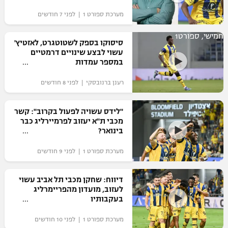
"מחצית בשכונה" – פודקאסט
מערכת ספורט 1 | לפני 7 חודשים
אופניים
חמישי, ספורט1
סיסוקו בספק לשטוטגרט, לאזטיץ'
ספורט מוטורי
משתתפים וזוכים בפרסים
עשוי לבצע שינויים דרמטיים
במספר עמדות
כדורמים
תקנון משתתפים וזוכים בפרסים
טניס
רענן ברנובסקי | לפני 8 חודשים
פוטבול אמריקאי NFL
תקנון עבור פעילות אלקטרה
"לידס עשויה לפעול בקרוב": קשר
גיימינג E-Sports
בייסבול MLB
מכבי ת"א יעזוב לפרמיירליג כבר
תקנון עבור פעילות ספורט 1 – "מרלן"
בינואר?
ספורט אתגרי ואקסטרים
תנאי שימוש
מערכת ספורט 1 | לפני 9 חודשים
אומנויות לחימה
דיווח: שחקן מכבי תל אביב עשוי
מדיניות פרטיות
לעזוב, מועדון מהפריימרליג
גיימינג E-Sports
בעקבותיו
תקנון פעילות ספורט 1
מערכת ספורט 1 | לפני 10 חודשים