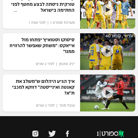
טורקית ניסתה לבצע מחטף לפני
החתימה בישראל
מערכת ספורט 1 | לפני שנה 1
חמישי, ספורט4
סיסוקו וסטואיץ' יפתחו מול
אייאקס: "משחק שאפשר להרוויח
ממנו"
יניב טוכמן | לפני 2 שנים
איך הגיע היהלום ש"משלב את
קאנטה ואינייסטה" דווקא למכבי
ת"א?
ענבל מנור | לפני 2 שנים