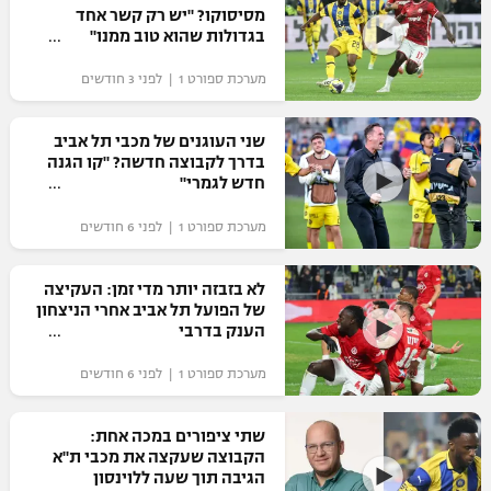
מסיסוקו? "יש רק קשר אחד
כדורסל נשים
נבחרת ישראל
בגדולות שהוא טוב ממנו"
יורוליג
ליגה ספרדית
טניס
VOD
מכבי תל אביב
מכבי חיפה
מערכת ספורט 1 | לפני 3 חודשים
יורוקאפ
ליגה איטלקית
כדוריד
הפועל חולון
בית"ר ירושלים
שני העוגנים של מכבי תל אביב
רץ ברשת
ליגה צרפתית
בדרך לקבוצה חדשה? "קו הגנה
כדורעף
הפועל ירושלים
חדש לגמרי"
מכבי תל אביב
ליגה הולנדית
שחייה
תוצאות
מערכת ספורט 1 | לפני 6 חודשים
דני אבדיה
הפועל תל אביב
ליגה טורקית
ג'ודו
לא בזבזה יותר מדי זמן: העקיצה
הפועל חיפה
לוח שידורים
של הפועל תל אביב אחרי הניצחון
ליגה סינית
אגרוף
הענק בדרבי
הפועל באר שבע
ליגה ברזילאית
ברחבה
מערכת ספורט 1 | לפני 6 חודשים
ספורט אולימפי
מכבי נתניה
ליגות נוספות
UFC
שתי ציפורים במכה אחת:
"מעל הליגה" – פודקאסט
בני יהודה
הקבוצה שעקצה את מכבי ת"א
הגיבה תוך שעה ללוינסון
היאבקות WWE