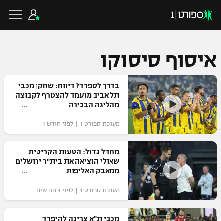
איסוף סיסוקו
כדורגל ישראלי
בדרך לספרד? דיווח: שחקן מכבי
תל אביב מועמד להצטרף לקבוצה
מהליגה הבכירה
ליגת העל
כדורגל עולמי
מערכת ספורט 1 | לפני חודש 1
ליגה לאומית
ליגת האלופות
מחדל גדול: הטעות הקריטית
כדורסל ישראלי
שאולי הוציאה את בית"ר ירושלים
גביע הטוטו
ממאבק האליפות
ליגה אירופית
ליגת ווינר סל
ליגיונרים
כדורסל עולמי
מערכת ספורט 1 | לפני 3 חודשים
ליגה אנגלית
ליגה לאומית
גביע המדינה
NBA
מכבי ת"א צריכה להיפרד
ליגה גרמנית
ענפים נוספים