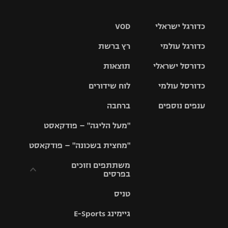
כדורגל ישראלי
VOD
כדורגל עולמי
רץ ברשת
ליגת העל
כדורסל ישראלי
תוצאות
ליגת
ליגה לאומית
האלופות
כדורסל עולמי
לוח שידורים
ליגת ווינר
סל
גביע הטוטו
ענפים נוספים
ברחבה
ליגה
NBA
אירופית
"מעל הליגה" – פודקאסט
ליגה לאומית
ליגיונרים
טניס
יורוליג
ליגה אנגלית
"מחצית בשכונה" – פודקאסט
כדורסל נשים
גביע המדינה
כדוריד
יורוקאפ
ליגה גרמנית
משתתפים וזוכים
בפרסים
מכבי תל
נבחרת
כדורעף
אביב
ישראל
ליגה
טניס
ספרדית
תקנון משתתפים
שחייה
הפועל חולון
מכבי חיפה
וזוכים בפרסים
גיימינג E-Sports
ליגה