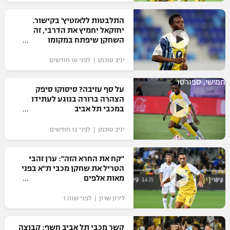
רשיון להקרנה פומבית לבית עסק
התלבטות ללאזטיץ' בקישור.
יחזקאל יחמיץ את הדרבי, זה
הצטרפות לחבילת הערוצים
השחקן שיפתח במקומו
יניב טוכמן | לפני 10 חודשים
לוח דרושים – ג'ובנט
חמישי, ספורט1
תגיות
על סף עזיבה? סיסוקו סיפק
הצהרה ברורה בנוגע לעתידו
במכבי תל אביב
המגזין
יניב טוכמן | לפני 12 חודשים
"קח את החרא הזה": ערן זהבי
הטריל את שחקן מכבי ת"א בפני
מאות אלפים
לירון שרון | לפני שנה 1
קשר מכבי תל אביב חשף: קבוצה