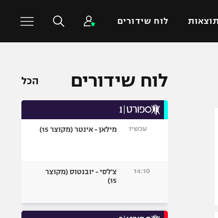
וצאות
לוח שידורים
כדורסל עולמי
ענפים נוספים
לוח שידורים
הכל
NBA
טניס
יורוליג
כדוריד
יורוקאפ
כדורעף
עכשיו
מילאן - אינטר (מקוצר 15)
שחייה
ג'ודו
אגרוף
14:10
צ'לסי - יובנטוס (מקוצר
15)
ספורט אולימפי
UFC
היאבקות WWE