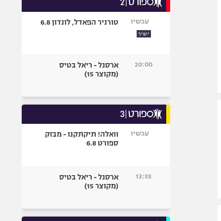
אופניים
עכשיו
טורניר הפאדל, לונדון 6.8
ספורט מוטורי
ישיר
כדורמים
פוטבול אמריקאי NFL
20:00
ארסנל - ריאל בטיס
בייסבול MLB
(מקוצר 15)
ספורט אתגרי
ואקסטרים
אומנויות לחימה
גיימינג E-Sports
עכשיו
וואלה! תיקתקנו - מבזק
ספורט 6.8
13:55
ארסנל - ריאל בטיס
(מקוצר 15)