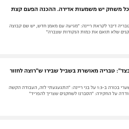
תל אביב
ליגה סינית
כל משחק יש משמעות אדירה. ההכנה הפעם קצת
חיפה
ליגה ברזילאית
באר שבע
ליגות נוספות
טבריה דיבר לקראת ריינה: "מגיעה עם מאמן חדש, יש שם קבוצה
תניה
נים שלא תואם את כמות הנקודות שצברה"
דה
צד": טבריה מאושרת בשביל שבירו ש"רוצה לחזור
החלוץ כבש שערי בכורה ב-1:3 על בני ריינה: "התגעגעתי לזה, העבודה הקשה
דדה על החקירה: "הסברנו לשחקנים שצריך להפריד"