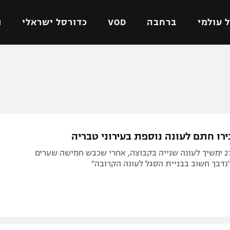
 עולמי
ברחבה
VOD
כדורסל ישראלי
ת
ל ישראלי
כדורגל עולמי
כדורסל ישראלי
על
ליגת האלופות
ליגת ווינר סל
אומית
ליגה אירופית
ליגה לאומית
וטו
ליגה אנגלית
כדורסל נשים
רו חתם לעונה נוספת בעירוני טבריה
ים
ליגה גרמנית
מכבי תל אביב
החלוץ בן ה-27 ימשיך לעונה שנייה בקבוצה, אחרי שכבש חמישה שערים
מדינה
ליגה ספרדית
הפועל חולון
ישראל
ליגה איטלקית
הפועל ירושלים
יפה
ליגה צרפתית
דני אבדיה
רושלים
ליגה הולנדית
ל אביב
ליגה טורקית