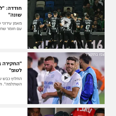
הפועל 
תקנון משתתפים וזוכים בפרסים
חודדה: "ל
הפועל 
שונה"
תקנון עבור פעילות אלקטרה
הפועל 
תקנון עבור פעילות ספורט 1 – "מרלן"
מאמן עירוני 
מכבי נ
עם חומר שחק
טניס
בני יהו
גיימינג E-Sports
תנאי שימוש
צפו בתקציר
"החקירה ב
מדיניות פרטיות
לטופ"
תקנון פעילות ספורט 1
רשיון להקרנה פומבית לבית עסק
השתלמה". חו
הצטרפות לחבילת הערוצים
לוח דרושים – ג'ובנט
תגיות
המגזין