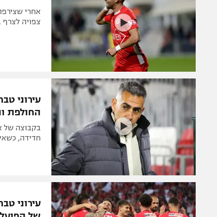
אחרי שצירפה 
צפויה לצרף 
עירוני טב
החולפת וה
בקבוצה של א
חדידה, כשאית
עירוני טב
של הפועל 