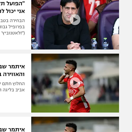
"הפועל תל
אני יכול ל
הבחירה בטברי
בפרופיל גבוה
("זלאטנוביץ' 
איתמר שבי
והאווירה ב
החלוץ חתם לע
אביב בליגה 
איתמר שבי