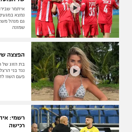
איתמר שבירו
נמצא במגעים
גם מנהל משא 
שמונה
הפצצה של 
בת הזוג של ח
נגד בני הרצל
פעם השוו לד
רשמי: אית
רכישה