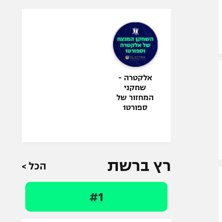
אלקטרה -
שחקני
המחזור של
ספורט1
רץ ברשת
הכל >
#1