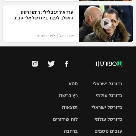
עוד אירוע פלילי: רימון רסס
הושלך לעבר ביתו של אלי טביב
ארז הראל | לפני 2 שנים
כדורגל ישראלי
VOD
כדורגל עולמי
רץ ברשת
ליגת העל
כדורסל ישראלי
תוצאות
ליגת
ליגה לאומית
האלופות
כדורסל עולמי
לוח שידורים
ליגת ווינר
סל
גביע הטוטו
ענפים נוספים
ברחבה
ליגה
NBA