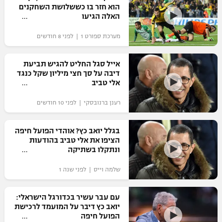
הוא חזר בו כששלושת השחקנים
האלה הגיעו
מערכת ספורט 1 | לפני 8 חודשים
אייל סגל החליט להגיש תביעת
דיבה על סך חצי מיליון שקל כנגד
אלי טביב
רענן ברנובסקי | לפני 10 חודשים
בגלל יואב כץ? אוהדי הפועל חיפה
הציפו את אלי טביב בהודעות
ונתקלו בשתיקה
שלמה וייס | לפני שנה 1
עם עבר עשיר בכדורגל הישראלי:
יואב כץ דיבר על המועמד לרכישת
הפועל חיפה