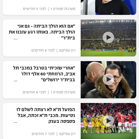
"מחצית בשכונה" – פודקאסט
מערכת ספורט 1 | לפני 5 חודשים
אופניים
"אם הוא הולך הביתה - גם אני
ספורט מוטורי
משתתפים וזוכים בפרסים
הולך הביתה. באותו רגע עזבנו את
בית"ר"
כדורמים
תקנון משתתפים וזוכים בפרסים
טניס
רון עמיקם | לפני 6 חודשים
פוטבול אמריקאי NFL
תקנון עבור פעילות אלקטרה
"אחרי שזכיתי בטרבל במכבי תל
גיימינג E-Sports
בייסבול MLB
אביב, הרווחתי 60 אלף דולר
תקנון עבור פעילות ספורט 1 – "מרלן"
בבית"ר ירושלים"
ספורט אתגרי ואקסטרים
תנאי שימוש
מערכת ספורט 1 | לפני 6 חודשים
אומנויות לחימה
הפועל ת"א לא רצתה לשלם לו
מדיניות פרטיות
נסיעות. מכבי ת"א זכתה, אבל
גיימינג E-Sports
פספסה בענק
תקנון פעילות ספורט 1
רון עמיקם | לפני 7 חודשים