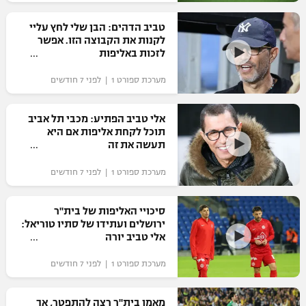
רשיון להקרנה פומבית לבית עסק
טביב הדהים: הבן שלי לחץ עליי
לקנות את הקבוצה הזו. אפשר
הצטרפות לחבילת הערוצים
לזכות באליפות
מערכת ספורט 1 | לפני 7 חודשים
לוח דרושים – ג'ובנט
תגיות
אלי טביב הפתיע: מכבי תל אביב
תוכל לקחת אליפות אם היא
תעשה את זה
המגזין
מערכת ספורט 1 | לפני 7 חודשים
סיכויי האליפות של בית"ר
ירושלים ועתידו של סתיו טוריאל:
אלי טביב יורה
מערכת ספורט 1 | לפני 7 חודשים
מאמן בית"ר רצה להתפטר, אך