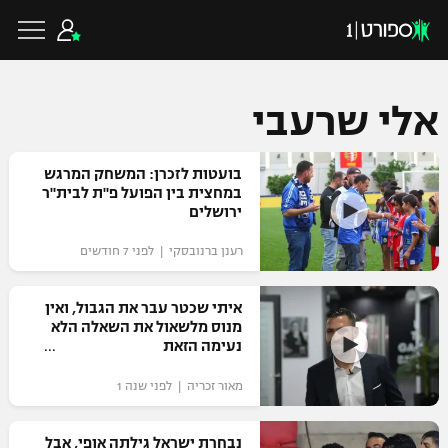
אלי שרעבי
כדורגל ישראלי
בועטות לזכרן: המשחק המרגש
במחצית בין הפועל פ"ת לבית"ר
ירושלים
ליגת העל
כדורגל עולמי
רענן ברנובסקי | לפני 7 חודשים
ליגה לאומית
ליגת האלופות
איתי שכטר עבר את הגבול, ואין
כדורסל ישראלי
מנוס מלשאול את השאלה הלא
גביע הטוטו
נעימה הזאת
ליגה אירופית
ליגת ווינר סל
ליגיונרים
כדורסל עולמי
מאור זכריה | לפני שנה 1
ליגה אנגלית
ליגה לאומית
גביע המדינה
NBA
נבחרת ישראל גילתה אופי, אבל
ליגה גרמנית
ענפים נוספים