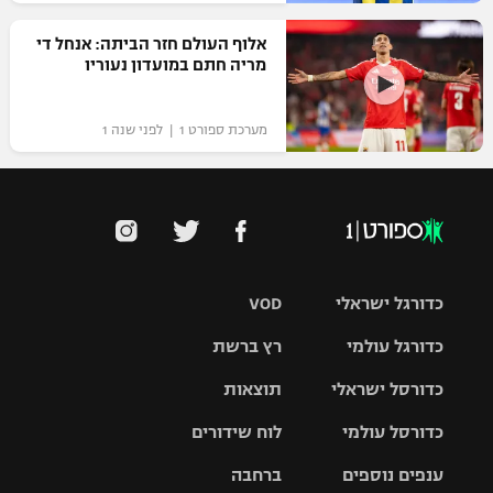
אלוף העולם חזר הביתה: אנחל די
מריה חתם במועדון נעוריו
מערכת ספורט 1 | לפני שנה 1
כדורגל ישראלי
VOD
כדורגל עולמי
רץ ברשת
ליגת העל
כדורסל ישראלי
תוצאות
ליגת
ליגה לאומית
האלופות
כדורסל עולמי
לוח שידורים
ליגת ווינר
סל
גביע הטוטו
ענפים נוספים
ברחבה
ליגה
NBA