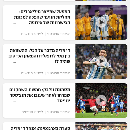
רשיון להקרנה פומבית לבית עסק
המפעל שמייצר מיליארדים:
מחלקת הנוער שהפכה למכונת
הצטרפות לחבילת הערוצים
הכישרונות של אירופה
מערכת ספורט 1 | לפני 6 חודשים
לוח דרושים – ג'ובנט
תגיות
די מריה מדבר על הכל: ההשוואה
בין מסי לרונאלדו והמאמן הכי טוב
שהיה לו
המגזין
מערכת ספורט 1 | לפני 6 חודשים
תסמונת וולבק: חמשת השחקנים
שפרחו לאחר שעזבו את מנצ'סטר
יונייטד
מערכת ספורט 1 | לפני 7 חודשים
סערה בארגנטינה: אנחל די מריה