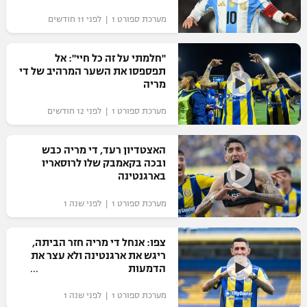
מערכת ספורט 1 | לפני 11 חודשים
"חלמתי על זה כל חיי": אל
תפספסו את השער המרהיב של די
מריה
מערכת ספורט 1 | לפני 12 חודשים
האצטדיון רעד, די מריה כבש
ובכה בקאמבק שלו לרוסאריו
בארגנטינה
מערכת ספורט 1 | לפני שנה 1
צפו: אנחל די מריה חזר הביתה,
ריגש את ארגנטינה ולא עצר את
הדמעות
מערכת ספורט 1 | לפני שנה 1