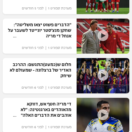
"מחצית בשכונה" – פודקאסט
מערכת ספורט 1 | לפני 5 חודשים
אופניים
"הדברים פשוט יצאו משליטה":
ספורט מוטורי
משתתפים וזוכים בפרסים
שחקן מנצ'סטר יונייטד לשעבר על
אנחל די מריה
כדורמים
תקנון משתתפים וזוכים בפרסים
טניס
מערכת ספורט 1 | לפני 5 חודשים
פוטבול אמריקאי NFL
תקנון עבור פעילות אלקטרה
חלום ש(כמעט)התגשם: ההרכב
גיימינג E-Sports
בייסבול MLB
האדיר של ברצלונה - שמעולם לא
תקנון עבור פעילות ספורט 1 – "מרלן"
שיחק
ספורט אתגרי ואקסטרים
תנאי שימוש
מערכת ספורט 1 | לפני 6 חודשים
אומנויות לחימה
די מריה חטף אש, דווקא
מדיניות פרטיות
מהאוהדים בארגנטינה: "לא
גיימינג E-Sports
אוהבים את הדברים האלה"
תקנון פעילות ספורט 1
מערכת ספורט 1 | לפני 6 חודשים