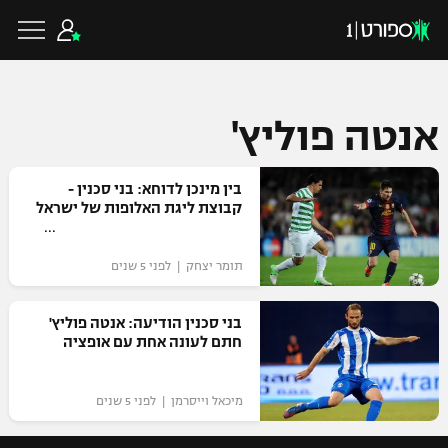
אנטה פוליץ'
כדורגל ישראלי
בין מינכן לדוחא: בני סכנין -
קבוצת ליגת האלופות של ישראל
ליגת העל
כדורגל עולמי
תומר יצחק | לפני 5 שנים
ליגה לאומית
ליגת האלופות
בני סכנין הודיעה: אנטה פוליץ'
כדורסל ישראלי
חתם לעונה אחת עם אופציה
גביע הטוטו
ליגה אירופית
ליגת ווינר סל
ליגיונרים
כדורסל עולמי
מיכאל וייסרמן | לפני 5 שנים
ליגה אנגלית
ליגה לאומית
גביע המדינה
NBA
ליגה גרמנית
ענפים נוספים