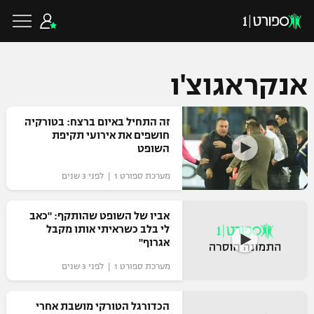
אנקראגוצ'ו
כדורגל ישראלי
זה התחיל באיום ברצח: בטורקיה
חושפים את אירועי תקיפת
השופט
ליגת העל
כדורגל עולמי
מערכת ספורט 1 | לפני 3 שנים
ליגה לאומית
ליגת האלופות
אביו של השופט שהותקף: "כאב
כדורסל ישראלי
לי בלב כשראיתי אותו מקבל
גביע הטוטו
אגרוף"
ליגה אירופית
ליגת ווינר סל
ליגיונרים
כדורסל עולמי
מערכת ספורט 1 | לפני 3 שנים
ליגה אנגלית
ליגה לאומית
גביע המדינה
הכדורגל הטורקי מושבת אחרי
NBA
ליגה גרמנית
ענפים נוספים