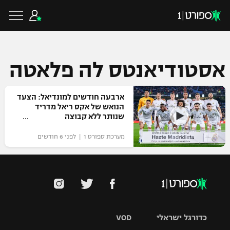
אסטודיאנטס לה פלאטה
כדורגל ישראלי
ארבעה חודשים למונדיאל: הצעד
הנואש של אקס ריאל מדריד
שנותר ללא קבוצה
ליגת העל
כדורגל עולמי
מערכת ספורט 1 | לפני 6 חודשים
ליגה לאומית
ליגת האלופות
כדורסל ישראלי
גביע הטוטו
ליגה אירופית
ליגת ווינר סל
ליגיונרים
כדורסל עולמי
ליגה אנגלית
ליגה לאומית
כדורגל ישראלי
VOD
גביע המדינה
NBA
ליגה גרמנית
ענפים נוספים