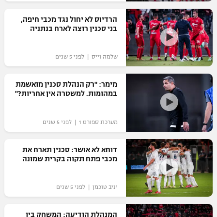
רשיון להקרנה פומבית לבית עסק
הרדיוס לא יחול נגד מכבי חיפה,
בני סכנין רוצה לארח בנתניה
הצטרפות לחבילת הערוצים
שלמה וייס | לפני 5 שנים
לוח דרושים – ג'ובנט
תגיות
מימר: "רק הנהלת סכנין מואשמת
במהומות. למשטרה אין אחריות?"
המגזין
מערכת ספורט 1 | לפני 5 שנים
דוחא לא אושר: סכנין תארח את
מכבי פתח תקוה בקרית שמונה
יניב טוכמן | לפני 5 שנים
המנהלת הודיעה: המשחק בין