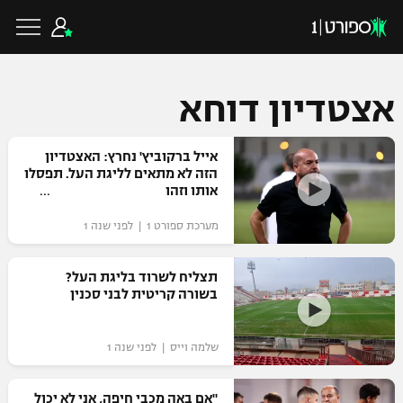
אצטדיון דוחא
כדורגל ישראלי
אייל ברקוביץ' נחרץ: האצטדיון
הזה לא מתאים לליגת העל. תפסלו
אותו וזהו
ליגת העל
כדורגל עולמי
מערכת ספורט 1 | לפני שנה 1
ליגה לאומית
ליגת האלופות
תצליח לשרוד בליגת העל?
כדורסל ישראלי
בשורה קריטית לבני סכנין
גביע הטוטו
ליגה אירופית
ליגת ווינר סל
ליגיונרים
כדורסל עולמי
שלמה וייס | לפני שנה 1
ליגה אנגלית
ליגה לאומית
גביע המדינה
NBA
"אם באה מכבי חיפה, אני לא יכול
ליגה גרמנית
ענפים נוספים