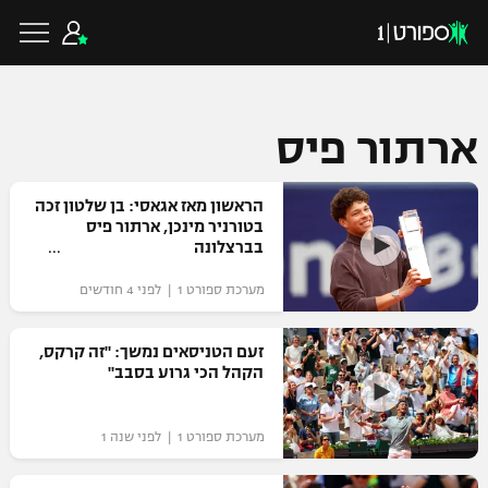
ארתור פיס
כדורגל ישראלי
הראשון מאז אגאסי: בן שלטון זכה
בטורניר מינכן, ארתור פיס
בברצלונה
ליגת העל
כדורגל עולמי
מערכת ספורט 1 | לפני 4 חודשים
ליגה לאומית
ליגת האלופות
כדורסל ישראלי
זעם הטניסאים נמשך: "זה קרקס,
גביע הטוטו
הקהל הכי גרוע בסבב"
ליגה אירופית
ליגת ווינר סל
ליגיונרים
כדורסל עולמי
ליגה אנגלית
מערכת ספורט 1 | לפני שנה 1
ליגה לאומית
גביע המדינה
NBA
ליגה גרמנית
ענפים נוספים