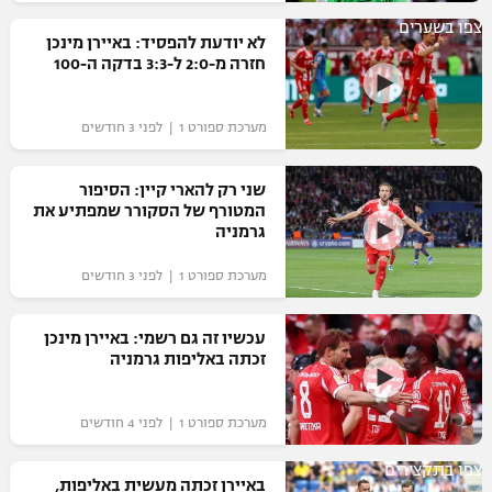
כדורסל נשים
צפו בשערים
נבחרת ישראל
יורוליג
לא יודעת להפסיד: באיירן מינכן
ליגה ספרדית
טניס
חזרה מ-2:0 ל-3:3 בדקה ה-100
VOD
מכבי תל אביב
מכבי חיפה
יורוקאפ
ליגה איטלקית
כדוריד
הפועל חולון
מערכת ספורט 1 | לפני 3 חודשים
בית"ר ירושלים
רץ ברשת
ליגה צרפתית
כדורעף
הפועל ירושלים
מכבי תל אביב
שני רק להארי קיין: הסיפור
ליגה הולנדית
המטורף של הסקורר שמפתיע את
שחייה
תוצאות
דני אבדיה
גרמניה
הפועל תל אביב
ליגה טורקית
ג'ודו
מערכת ספורט 1 | לפני 3 חודשים
הפועל חיפה
לוח שידורים
ליגה סינית
אגרוף
עכשיו זה גם רשמי: באיירן מינכן
הפועל באר שבע
זכתה באליפות גרמניה
ליגה ברזילאית
ברחבה
ספורט אולימפי
מכבי נתניה
ליגות נוספות
מערכת ספורט 1 | לפני 4 חודשים
UFC
"מעל הליגה" – פודקאסט
בני יהודה
צפו בתקצירים
היאבקות WWE
באיירן זכתה מעשית באליפות,