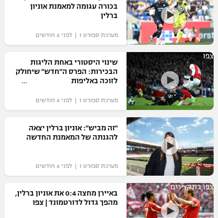
בכורה עגומה למאמנת אוניון
"מחצית בשכונה" – פודקאסט
ברלין
אופניים
מערכת ספורט 1 | לפני 4 חודשים
ספורט מוטורי
משתתפים וזוכים בפרסים
צפו
שינוי היסטורי באחת הליגות
כדורמים
הבכירות: הפרס ה"חדש" שיחולק
תקנון משתתפים וזוכים בפרסים
טניס
לזוכה באליפות
פוטבול אמריקאי NFL
תקנון עבור פעילות אלקטרה
מערכת ספורט 1 | לפני 4 חודשים
גיימינג E-Sports
בייסבול MLB
תקנון עבור פעילות ספורט 1 – "מרלן"
"זה מביש": אוניון ברלין יצאה
ספורט אתגרי ואקסטרים
להגנתה של המאמנת החדשה
תנאי שימוש
אומנויות לחימה
מערכת ספורט 1 | לפני 4 חודשים
מדיניות פרטיות
גיימינג E-Sports
צפו בתקצירים
באיירן מחצה 0:4 את אוניון ברלין,
מהפך גדול לדורטמונד | צפו
תקנון פעילות ספורט 1