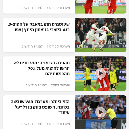
רשיון להקרנה פומבית לבית עסק
מערכת ספורט 1 | לפני 5 חודשים
הצטרפות לחבילת הערוצים
שטוטגרט חזק במאבק על הטופ-3,
רגע ביזארי בניצחון מיינץ | צפו
לוח דרושים – ג'ובנט
מערכת ספורט 1 | לפני 5 חודשים
תגיות
המגזין
מהפכה בגרמניה: מועדונים לא
יורשו להוציא מעל 70%
מהכנסותיהם
אוריאל דסקל | לפני 5 חודשים
הזוי ביותר: מערכת-VAR שובשה
בכוונה, השופט פסק פנדל "על
עיוור"
מערכת ספורט 1 | לפני 5 חודשים