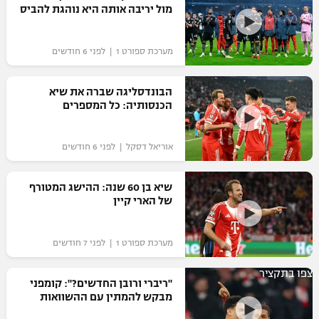
מול יריבה אותה היא נוהגת להביס
מערכת ספורט 1 | לפני 6 חודשים
הבונדסליגה שברה את שיא
הכנסותיה: כל המספרים
אוריאל דסקל | לפני 6 חודשים
שיא בן 60 שנה: ההישג המטורף
של הארי קיין
מערכת ספורט 1 | לפני 7 חודשים
צפו בתקציר
"ריברי ורובן החדשים?": קומפני
מבקש להמתין עם ההשוואות