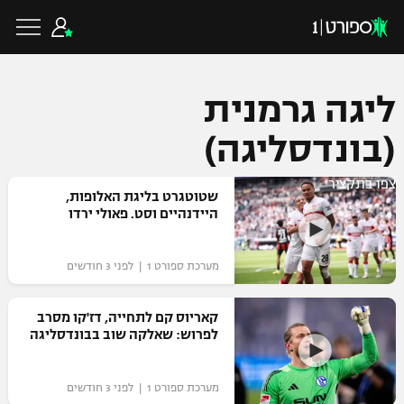
ליגה גרמנית
(בונדסליגה)
כדורגל ישראלי
צפו בתקציר
שטוטגרט בליגת האלופות,
ליגת העל
היידנהיים וסט. פאולי ירדו
כדורגל עולמי
ליגה לאומית
מערכת ספורט 1 | לפני 3 חודשים
ליגת האלופות
כדורסל ישראלי
גביע הטוטו
ליגה אירופית
קאריוס קם לתחייה, דז'קו מסרב
ליגת ווינר סל
לפרוש: שאלקה שוב בבונדסליגה
ליגיונרים
כדורסל עולמי
ליגה אנגלית
ליגה לאומית
גביע המדינה
מערכת ספורט 1 | לפני 3 חודשים
NBA
ליגה גרמנית
ענפים נוספים