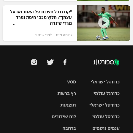
"קודם כל חשבת על האחר ואז על
עצמך": חלוץ מכבי חיפה נפרד
מגדי קינדה
שלמה וייס | לפני שנה 1
כדורגל ישראלי
VOD
כדורגל עולמי
רץ ברשת
ליגת העל
כדורסל ישראלי
תוצאות
ליגת
ליגה לאומית
האלופות
כדורסל עולמי
לוח שידורים
ליגת ווינר
סל
גביע הטוטו
ענפים נוספים
ברחבה
ליגה
NBA