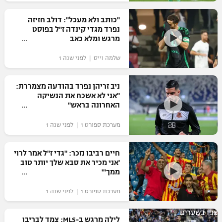
רשיון להקרנה פומבית לבית עסק
"כותב ולא מעכל": דולב חזיזה
נפרד מגדי קינדה ז"ל בפוסט
הצטרפות לחבילת הערוצים
מרגש ומלא כאב
שלמה וייס | לפני שנה 1
לוח דרושים – ג'ובנט
תגיות
ניב זריהן נפרד בהודעה מצמררת:
"אני לא אשכח את הנשיקה
האחרונה בראש"
המגזין
מערכת ספורט 1 | לפני שנה 1
חיים רביבו נזכר: "גדי ז"ל אמר לרוי
'אני מכיר את סבא שלך יותר טוב
ממך'"
מערכת ספורט 1 | לפני שנה 1
צפו בשערים
לילה מרגש ב-MLS: צמד לבריבו