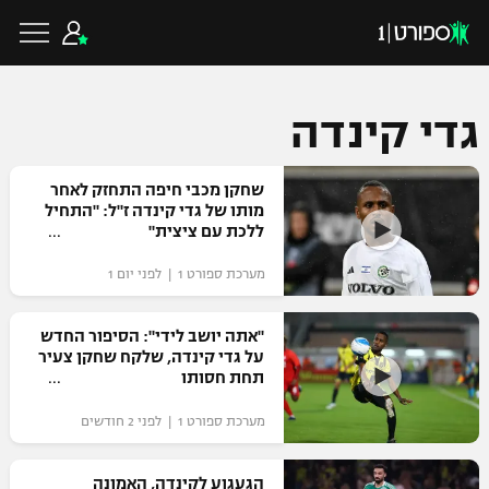
גדי קינדה
כדורגל ישראלי
שחקן מכבי חיפה התחזק לאחר
מותו של גדי קינדה ז"ל: "התחיל
ללכת עם ציצית"
ליגת העל
כדורגל עולמי
מערכת ספורט 1 | לפני יום 1
ליגה לאומית
ליגת האלופות
"אתה יושב לידי": הסיפור החדש
כדורסל ישראלי
על גדי קינדה, שלקח שחקן צעיר
גביע הטוטו
תחת חסותו
ליגה אירופית
ליגת ווינר סל
ליגיונרים
כדורסל עולמי
מערכת ספורט 1 | לפני 2 חודשים
ליגה אנגלית
ליגה לאומית
גביע המדינה
NBA
הגעגוע לקינדה, האמונה
ליגה גרמנית
ענפים נוספים