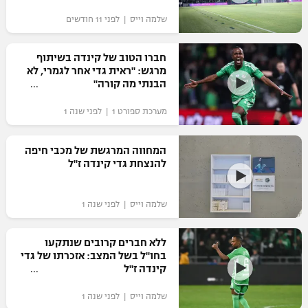
"מחצית בשכונה" – פודקאסט
שלמה וייס | לפני 11 חודשים
אופניים
חברו הטוב של קינדה בשיתוף
ספורט מוטורי
משתתפים וזוכים בפרסים
מרגש: "ראית גדי אחר לגמרי, לא
הבנתי מה קורה"
כדורמים
תקנון משתתפים וזוכים בפרסים
טניס
מערכת ספורט 1 | לפני שנה 1
פוטבול אמריקאי NFL
תקנון עבור פעילות אלקטרה
המחווה המרגשת של מכבי חיפה
גיימינג E-Sports
בייסבול MLB
להנצחת גדי קינדה ז"ל
תקנון עבור פעילות ספורט 1 – "מרלן"
ספורט אתגרי ואקסטרים
תנאי שימוש
שלמה וייס | לפני שנה 1
אומנויות לחימה
ללא חברים קרובים שנתקעו
מדיניות פרטיות
בחו"ל בשל המצב: אזכרתו של גדי
גיימינג E-Sports
קינדה ז"ל
תקנון פעילות ספורט 1
שלמה וייס | לפני שנה 1