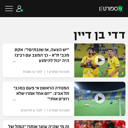
דדי בן דיין
כדורגל ישראלי
"יש הצעה, אז שובתים?": אקס
מכבי ת"א - כך המצב עם רביבו
היה יכול להימנע
ליגת העל
כדורגל עולמי
מערכת ספורט 1 | לפני 12 שעות
ליגה לאומית
ליגת האלופות
המנודה הראשון אי פעם במכבי
כדורסל ישראלי
תל אביב: "יום אחד אמרו שלא
גביע הטוטו
רוצים אותי"
ליגה אירופית
ליגת ווינר סל
ליגיונרים
כדורסל עולמי
מערכת ספורט 1 | לפני 6 חודשים
ליגה אנגלית
ליגה לאומית
גביע המדינה
NBA
זה מי שהיה עוצר אותו? "המזל של
ליגה גרמנית
ענפים נוספים