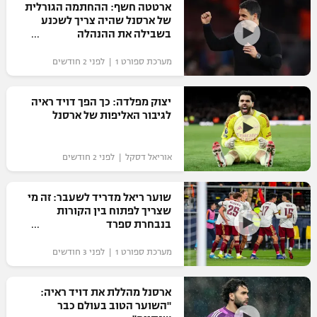
ארטטה חשף: ההחתמה הגורלית
כדורסל נשים
נבחרת ישראל
של ארסנל שהיה צריך לשכנע
יורוליג
ליגה ספרדית
בשבילה את ההנהלה
טניס
VOD
מכבי תל אביב
מכבי חיפה
יורוקאפ
מערכת ספורט 1 | לפני 2 חודשים
ליגה איטלקית
כדוריד
הפועל חולון
בית"ר ירושלים
רץ ברשת
ליגה צרפתית
יצוק מפלדה: כך הפך דויד ראיה
כדורעף
הפועל ירושלים
לגיבור האליפות של ארסנל
מכבי תל אביב
ליגה הולנדית
שחייה
תוצאות
דני אבדיה
הפועל תל אביב
אוריאל דסקל | לפני 2 חודשים
ליגה טורקית
ג'ודו
הפועל חיפה
לוח שידורים
שוער ריאל מדריד לשעבר: זה מי
ליגה סינית
אגרוף
שצריך לפתוח בין הקורות
הפועל באר שבע
בנבחרת ספרד
ליגה ברזילאית
ברחבה
ספורט אולימפי
מערכת ספורט 1 | לפני 3 חודשים
מכבי נתניה
ליגות נוספות
UFC
"מעל הליגה" – פודקאסט
בני יהודה
ארסנל מהללת את דויד ראיה:
"השוער הטוב בעולם כבר
היאבקות WWE