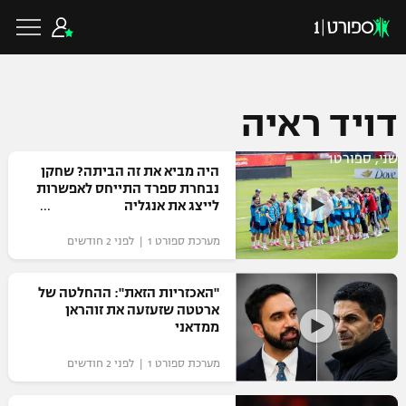
דויד ראיה
כדורגל ישראלי
שני, ספורט1
היה מביא את זה הביתה? שחקן
נבחרת ספרד התייחס לאפשרות
לייצג את אנגליה
ליגת העל
כדורגל עולמי
מערכת ספורט 1 | לפני 2 חודשים
ליגה לאומית
ליגת האלופות
כדורסל ישראלי
"האכזריות הזאת": ההחלטה של
גביע הטוטו
ארטטה שזעזעה את זוהראן
ליגה אירופית
ממדאני
ליגת ווינר סל
ליגיונרים
כדורסל עולמי
ליגה אנגלית
מערכת ספורט 1 | לפני 2 חודשים
ליגה לאומית
גביע המדינה
NBA
ליגה גרמנית
ענפים נוספים