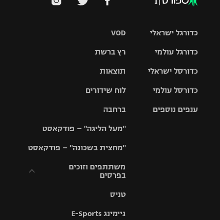
כדורגל ישראלי
VOD
כדורגל עולמי
רץ ברשת
ליגת העל
כדורסל ישראלי
תוצאות
ליגת
ליגה לאומית
האלופות
כדורסל עולמי
לוח שידורים
ליגת ווינר
סל
גביע הטוטו
ענפים נוספים
ברחבה
ליגה
NBA
אירופית
"מעל הליגה" – פודקאסט
ליגה לאומית
ליגיונרים
טניס
יורוליג
ליגה אנגלית
"מחצית בשכונה" – פודקאסט
כדורסל נשים
גביע המדינה
כדוריד
יורוקאפ
ליגה גרמנית
משתתפים וזוכים
בפרסים
מכבי תל
נבחרת
כדורעף
אביב
ישראל
ליגה
טניס
ספרדית
תקנון משתתפים
שחייה
הפועל חולון
מכבי חיפה
וזוכים בפרסים
גיימינג E-Sports