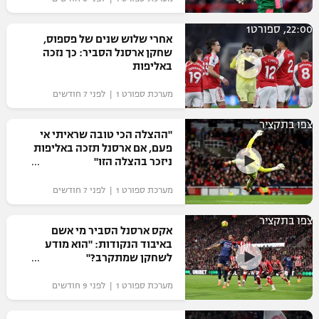
רשיון להקרנה פומבית לבית עסק
22:00, ספורט1
אחרי שלוש שנים של פספוס,
הצטרפות לחבילת הערוצים
שחקן ארסנל הסביר: כך נזכה
באליפות
לוח דרושים – ג'ובנט
מערכת ספורט 1 | לפני 7 חודשים
תגיות
צפו בתקציר
"ההצלה הכי טובה שראיתי אי
פעם, אם ארסנל תזכה באליפות
המגזין
ניזכר בהצלה הזו"
מערכת ספורט 1 | לפני 7 חודשים
צפו בתקציר
אקס ארסנל הסביר מי אשם
באיבוד הנקודות: "הוא מודע
לשחקן שמתקרב?"
מערכת ספורט 1 | לפני 9 חודשים