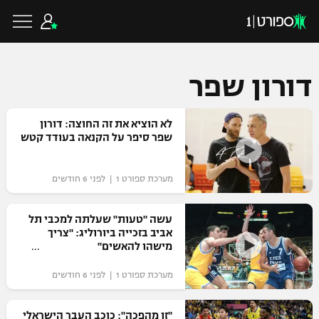
דורון שפר
כדורגל ישראלי
לא הוציא את זה החוצה: דורון
שפר סיפר על הקנאה בעודד קטש
ליגת העל
כדורגל עולמי
מערכת ספורט 1 | לפני 6 חודשים
ליגה לאומית
ליגת האלופות
עשה "טעות" שעלתה למכבי תל
כדורסל ישראלי
אביב בזכייה ביורוליג: "צריך
גביע הטוטו
מישהו להאשים"
ליגה אירופית
ליגת ווינר סל
ליגיונרים
כדורסל עולמי
מערכת ספורט 1 | לפני 6 חודשים
ליגה אנגלית
ליגה לאומית
גביע המדינה
NBA
"זו מהפכה": כוכב העבר הישראלי
ליגה גרמנית
ענפים נוספים