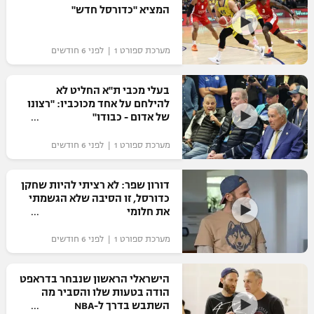
המציא "כדורסל חדש"
כדורסל נשים
נבחרת ישראל
יורוליג
ליגה ספרדית
טניס
VOD
מכבי תל אביב
מכבי חיפה
מערכת ספורט 1 | לפני 6 חודשים
יורוקאפ
ליגה איטלקית
כדוריד
הפועל חולון
בית"ר ירושלים
בעלי מכבי ת"א החליט לא
רץ ברשת
ליגה צרפתית
להילחם על אחד מכוכביו: "רצונו
כדורעף
הפועל ירושלים
של אדום - כבודו"
מכבי תל אביב
ליגה הולנדית
שחייה
תוצאות
מערכת ספורט 1 | לפני 6 חודשים
דני אבדיה
הפועל תל אביב
ליגה טורקית
ג'ודו
דורון שפר: לא רציתי להיות שחקן
הפועל חיפה
לוח שידורים
כדורסל, זו הסיבה שלא הגשמתי
ליגה סינית
אגרוף
את חלומי
הפועל באר שבע
ליגה ברזילאית
ברחבה
מערכת ספורט 1 | לפני 6 חודשים
ספורט אולימפי
מכבי נתניה
ליגות נוספות
UFC
הישראלי הראשון שנבחר בדראפט
"מעל הליגה" – פודקאסט
בני יהודה
הודה בטעות שלו והסביר מה
השתבש בדרך ל-NBA
היאבקות WWE