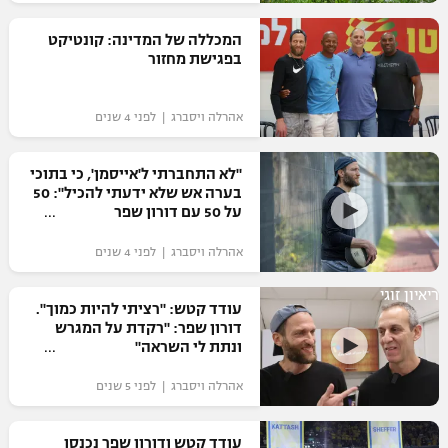
רשיון להקרנה פומבית לבית עסק
המכללה של המדינה: קונטיקט
בפגישת מחזור
הצטרפות לחבילת הערוצים
אהרלה ויסברג | לפני 4 שנים
לוח דרושים – ג'ובנט
תגיות
"לא התחברתי ל'אייסמן', כי בתוכי
בערה אש שלא ידעתי להכיל": 50
על 50 עם דורון שפר
המגזין
אהרלה ויסברג | לפני 4 שנים
ריאיון זוגי
עודד קטש: "רציתי להיות כמוך".
דורון שפר: "רקדת על המגרש
ונתת לי השראה"
אהרלה ויסברג | לפני 5 שנים
עודד קטש ודורון שפר נכנסו