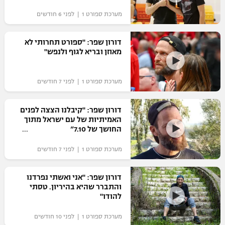
"מחצית בשכונה" – פודקאסט
מערכת ספורט 1 | לפני 6 חודשים
אופניים
דורון שפר: "ספורט תחרותי לא
ספורט מוטורי
משתתפים וזוכים בפרסים
מאוזן ובריא לגוף ולנפש"
כדורמים
תקנון משתתפים וזוכים בפרסים
טניס
מערכת ספורט 1 | לפני 7 חודשים
פוטבול אמריקאי NFL
תקנון עבור פעילות אלקטרה
דורון שפר: "קיבלנו הצצה לפנים
גיימינג E-Sports
בייסבול MLB
האמיתיות של עם ישראל מתוך
תקנון עבור פעילות ספורט 1 – "מרלן"
החושך של 7.10”
ספורט אתגרי ואקסטרים
תנאי שימוש
מערכת ספורט 1 | לפני 7 חודשים
אומנויות לחימה
דורון שפר: "אני ואשתי נפרדנו
מדיניות פרטיות
והתברר שהיא בהיריון. טסתי
גיימינג E-Sports
להודו"
תקנון פעילות ספורט 1
מערכת ספורט 1 | לפני 10 חודשים