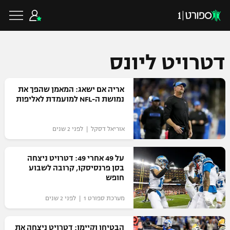
דטרויט ליונס
כדורגל ישראלי
אריה אם ישאג: המאמן שהפך את
נמושת ה-NFL למועמדת לאליפות
ליגת העל
כדורגל עולמי
אוריאל דסקל | לפני 2 שנים
ליגה לאומית
ליגת האלופות
על 49 אחרי 49: דטרויט ניצחה
כדורסל ישראלי
בסן פרנסיסקו, קרובה לשבוע
גביע הטוטו
חופש
ליגה אירופית
ליגת ווינר סל
ליגיונרים
כדורסל עולמי
מערכת ספורט 1 | לפני 2 שנים
ליגה אנגלית
ליגה לאומית
גביע המדינה
NBA
הבטיחו וקיימו: דטרויט ניצחה את
ליגה גרמנית
ענפים נוספים