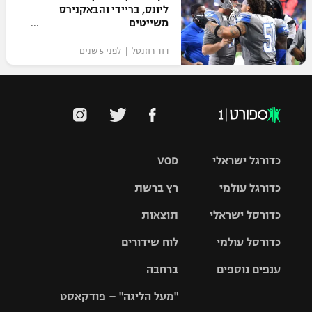
ליונס, בריידי והבאקנירס
משייטים
דוד רוזנטל | לפני 5 שנים
כדורגל ישראלי
VOD
כדורגל עולמי
רץ ברשת
ליגת העל
כדורסל ישראלי
תוצאות
ליגת
ליגה לאומית
האלופות
כדורסל עולמי
לוח שידורים
ליגת ווינר
סל
גביע הטוטו
ענפים נוספים
ברחבה
ליגה
NBA
אירופית
"מעל הליגה" – פודקאסט
ליגה לאומית
ליגיונרים
טניס