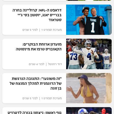
רשיון להקרנה פומבית לבית עסק
דראפט ה-NFL: קרוליינה בחרה
בברייס יאנג, יוסטון בסי ג'יי
הצטרפות לחבילת הערוצים
סטראוד
מערכת ספורט 1 | לפני 3 שנים
לוח דרושים – ג'ובנט
תגיות
מועדון ארוחת הבוקרים:
הקאובויס טרפו את מינסוטה
המגזין
דוד רוזנטל | לפני 4 שנים
"זה משוגע!": התגובה הנרגשת
של הדוגמנית למהלך המנצח של
בן זוגה
מערכת ספורט 1 | לפני 5 שנים
גוף ראשון: ניצחון בכורה לדטרויט