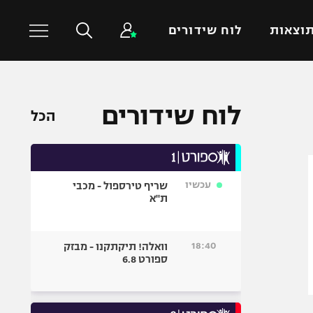
וצאות
לוח שידורים
כדורסל עולמי
ענפים נוספים
לוח שידורים
הכל
NBA
טניס
יורוליג
כדוריד
יורוקאפ
כדורעף
עכשיו
שריף טירספול - מכבי
שחייה
ת"א
ג'ודו
אגרוף
18:40
וואלה! תיקתקנו - מבזק
ספורט 6.8
ספורט אולימפי
UFC
היאבקות WWE