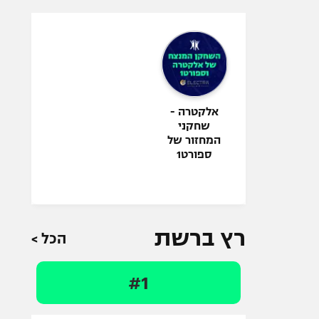
אלקטרה -
שחקני
המחזור של
ספורט1
רץ ברשת
הכל >
#1