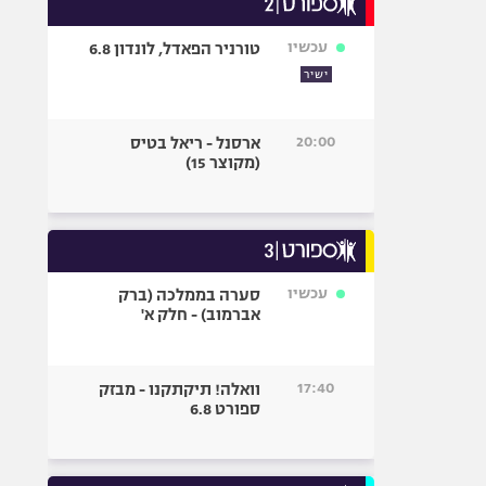
אופניים
עכשיו
טורניר הפאדל, לונדון 6.8
ספורט מוטורי
ישיר
כדורמים
פוטבול אמריקאי NFL
20:00
ארסנל - ריאל בטיס
בייסבול MLB
(מקוצר 15)
ספורט אתגרי
ואקסטרים
אומנויות לחימה
גיימינג E-Sports
עכשיו
סערה בממלכה (ברק
אברמוב) - חלק א'
17:40
וואלה! תיקתקנו - מבזק
ספורט 6.8