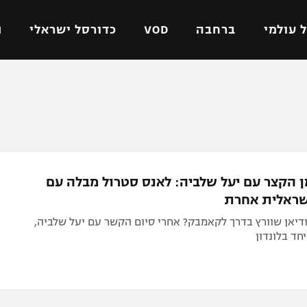
 עולמי
ברחבה
VOD
כדורסל ישראלי
ת
ל ישראלי
כדורגל עולמי
כדורסל ישראלי
על
ליגת האלופות
ליגת ווינר סל
אומית
ליגה אירופית
ליגה לאומית
וטו
ליגה אנגלית
כדורסל נשים
ן הקצר עם יעל שלביה: לאנס סטרול מבלה עם
ים
ליגה גרמנית
מכבי תל אביב
שראלית אחרת
מדינה
ליגה ספרדית
הפועל חולון
דיאן שוורץ בדרך לקאמבק? אחרי סיום הקשר עם יעל שלביה,
ישראל
ליגה איטלקית
הפועל ירושלים
חד בלונדון
יפה
ליגה צרפתית
דני אבדיה
רושלים
ליגה הולנדית
ל אביב
ליגה טורקית