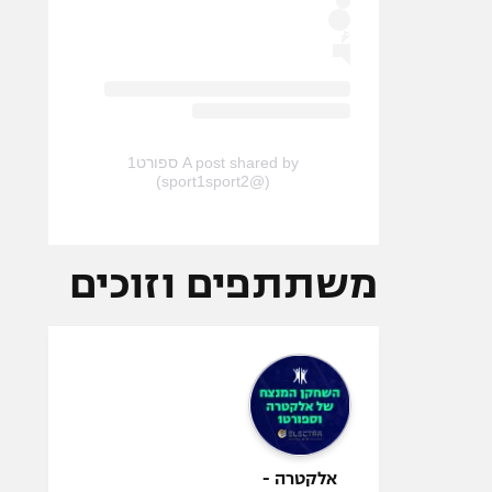
A post shared by ספורט1
(@sport1sport2)
משתתפים וזוכים
אלקטרה -