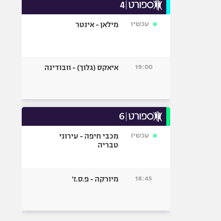
עכשיו
מילאן - אינטר
19:00
איאקס (גלוך) - וובודינה
עכשיו
מכבי חיפה - עירוני
טבריה
18:45
מיורקה - פ.ס.ז'