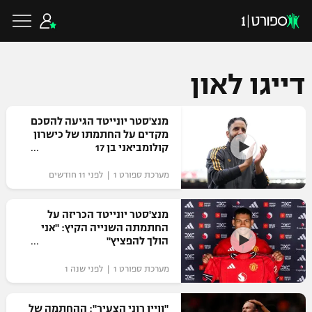
דייגו לאון
כדורגל ישראלי
מנצ'סטר יונייטד הגיעה להסכם
מקדים על החתמתו של כישרון
קולומביאני בן 17
ליגת העל
כדורגל עולמי
מערכת ספורט 1 | לפני 11 חודשים
ליגה לאומית
ליגת האלופות
מנצ'סטר יונייטד הכריזה על
כדורסל ישראלי
החתמתה השנייה הקיץ: "אני
גביע הטוטו
הולך להפציץ"
ליגה אירופית
ליגת ווינר סל
ליגיונרים
כדורסל עולמי
מערכת ספורט 1 | לפני שנה 1
ליגה אנגלית
ליגה לאומית
גביע המדינה
NBA
"וויין רוני הצעיר": ההחתמה של
ליגה גרמנית
ענפים נוספים