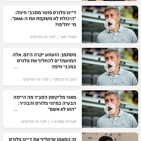
רשיון להקרנה פומבית לבית עסק
דייגו פלורס פוטר ממכבי חיפה:
"היכולת לא משקפת את ה-DNA".
הצטרפות לחבילת הערוצים
מי יחליפו?
אופיר סער | לפני 10 חודשים
לוח דרושים – ג'ובנט
תגיות
מסתמן: הזעזוע יקרה היום. אלה
המועמדים להחליף את פלורס
במכבי חיפה
המגזין
רענן ברנובסקי | לפני 10 חודשים
מאור מליקסון הסביר מה הייתה
הבעיה במינוי פלורס והבהיר:
"הוא לא אשם"
מערכת ספורט 1 | לפני 10 חודשים
זה המאמן שיחליף את דייגו פלורס