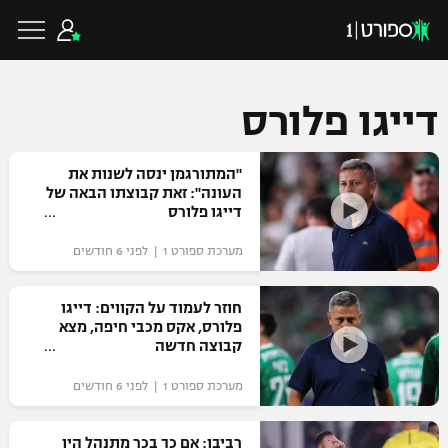
דייגו פלורס
כדורגל ישראלי
"המתורגמן ינסה לשנות את
העונה": זאת קבוצתו הבאה של
דייגו פלורס
ליגת העל
כדורגל עולמי
מערכת ספורט 1 | לפני 6 חודשים
ליגה לאומית
ליגת האלופות
חוזר לעמוד על הקווים: דייגו
כדורסל ישראלי
פלורס, אקס מכבי חיפה, מצא
גביע הטוטו
קבוצה חדשה
ליגה אירופית
ליגת ווינר סל
ליגיונרים
כדורסל עולמי
מערכת ספורט 1 | לפני 6 חודשים
ליגה אנגלית
ליגה לאומית
גביע המדינה
NBA
רביבו: אם כך בכר מתנהל היו
ליגה גרמנית
ענפים נוספים