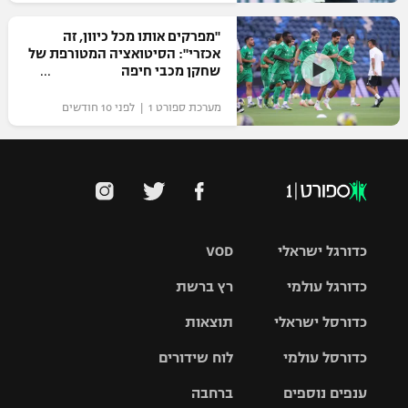
"מפרקים אותו מכל כיוון, זה
אכזרי": הסיטואציה המטורפת של
שחקן מכבי חיפה
מערכת ספורט 1 | לפני 10 חודשים
כדורגל ישראלי
VOD
כדורגל עולמי
רץ ברשת
ליגת העל
כדורסל ישראלי
תוצאות
ליגת
ליגה לאומית
האלופות
כדורסל עולמי
לוח שידורים
ליגת ווינר
סל
גביע הטוטו
ענפים נוספים
ברחבה
ליגה
NBA