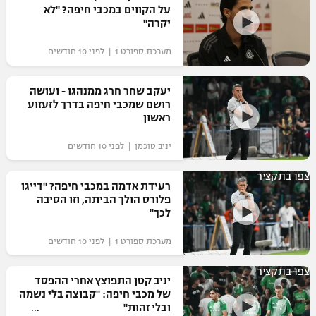
על הקווים במכבי חיפה? "לא
יקרה"
מערכת ספורט 1 | לפני 10 חודשים
יעקב שחר חרג ממנהגו - ועושה
רושם שמכבי חיפה בדרך לזעזוע
ראשון
יניב טוכמן | לפני 10 חודשים
צפו בתקציר
רעידת אדמה במכבי חיפה? "דייגו
פלורס הולך הביתה, וזו הסיבה
לכך"
מערכת ספורט 1 | לפני 10 חודשים
צפו בתקציר
יניב קטן התפוצץ אחרי ההפסד
של מכבי חיפה: "קבוצה בלי נשמה
ובלי זהות"