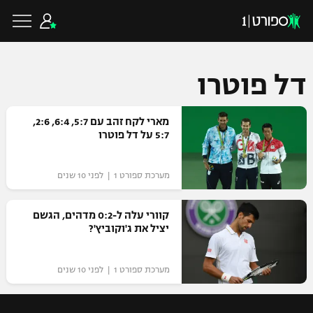
דל פוטרו
כדורגל ישראלי
מארי לקח זהב עם 5:7, 6:4, 2:6,
5:7 על דל פוטרו
ליגת העל
כדורגל עולמי
מערכת ספורט 1 | לפני 10 שנים
ליגה לאומית
ליגת האלופות
קוורי עלה ל-0:2 מדהים, הגשם
כדורסל ישראלי
יציל את ג'וקוביץ'?
גביע הטוטו
ליגה אירופית
ליגת ווינר סל
ליגיונרים
כדורסל עולמי
מערכת ספורט 1 | לפני 10 שנים
ליגה אנגלית
ליגה לאומית
גביע המדינה
NBA
ליגה גרמנית
ענפים נוספים